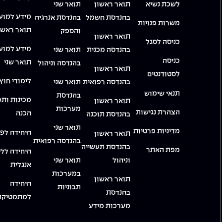
לשכת נשיא
תואר ראשון
תואר שני
מידע למוע
בהנדסת חשמל
בהנדסת אנרגיה
משרות פנויות
תואר ראשו
והספק
תואר ראשון
כניסה לסגל
מידע למוע
בהנדסה מכנית
תואר שני
כניסה
תואר שני
בהנדסה וניהול
תואר ראשון
לסטודנטים
לימודי חוץ
בהנדסה רפואית
תואר שני
תנאי שימוש
בהנדסת
מכינות ותכ
תואר ראשון
מערכות
הצהרת נגישות
הכנה
בהנדסת תוכנה
תואר שני
מדיניות פרטיות
היחידה לפי
תואר ראשון
בהנדסה רפואית
בהנדסת תעשייה
מפת האתר
היחידה ללי
וניהול
תואר שני
אנגלית
במערכות
תואר ראשון
היחידה
תבוניות
בהנדסת
למתמטיקה
מערכות מידע