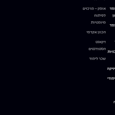
מד
אופק – מרכזים
ן
לפיתוח
מיומנויות
מד
הכוון אקדמי
דקאנט
הסטודנטים
ניות
שכר לימוד
זיקה
מודי