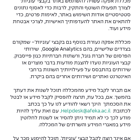
מכללת אפקה עשויה להשתמש באתר בקבצי 'עוגיות'
לצורך תפעולו השוטף והתקין, לרבות כדי לאסוף נתונים
סטטיסטיים אודות השימוש באתר, לאימות פרטים, כדי
להתאים את האתר להעדפותיך האישיות, לצרכי אבטחת
מידע ועוד.
מכללת אפקה נעזרת בנוסף גם בקבצי 'עוגיות'- שמקורם
בצדדים שלישיים, בהם Google Analytics, שירותי
הפרסום של חברת גוגל, ורשתות חברתיות כגון פייסבוק.
קבצי העוגיות נועדו להצגת מודעות בדבר מוצרים או
שירותים בהתבסס על פעילויותיך השונות ברחבי
האינטרנט ואתרים ושירותים אחרים בהם ביקרת.
אם תבחר לקבל מידע מהמכללה תוכל לשנות את דעתך
בהמשך. אם, בכל עת, תרצה להפסיק לקבל מידע או לבטל
את הסכמתך הינך רשאי להודיע לנו על כך בכתב
לכתובת
Helpdesk@afeka.ac.il
. עם זאת עליך להיות
מודע לכך כי לא תמיד ניתן להסיר או לשנות לחלוטין
מידע במאגרי המידע והשרתים של המכללה.
אם אינך רוצה לקבל קבצי 'עוגיות', תוכל להימנע מכך על