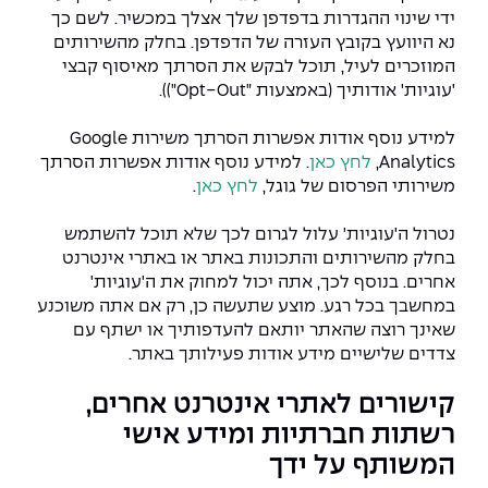
ידי שינוי ההגדרות בדפדפן שלך אצלך במכשיר. לשם כך
נא היוועץ בקובץ העזרה של הדפדפן. בחלק מהשירותים
המוזכרים לעיל, תוכל לבקש את הסרתך מאיסוף קבצי
'עוגיות' אודותיך (באמצעות "Opt-Out")).
למידע נוסף אודות אפשרות הסרתך משירות Google
Analytics,
לחץ כאן
. למידע נוסף אודות אפשרות הסרתך
משירותי הפרסום של גוגל,
לחץ כאן
.
נטרול ה'עוגיות' עלול לגרום לכך שלא תוכל להשתמש
בחלק מהשירותים והתכונות באתר או באתרי אינטרנט
אחרים. בנוסף לכך, אתה יכול למחוק את ה'עוגיות'
במחשבך בכל רגע. מוצע שתעשה כן, רק אם אתה משוכנע
שאינך רוצה שהאתר יותאם להעדפותיך או ישתף עם
צדדים שלישיים מידע אודות פעילותך באתר.
קישורים לאתרי אינטרנט אחרים,
רשתות חברתיות ומידע אישי
המשותף על ידך