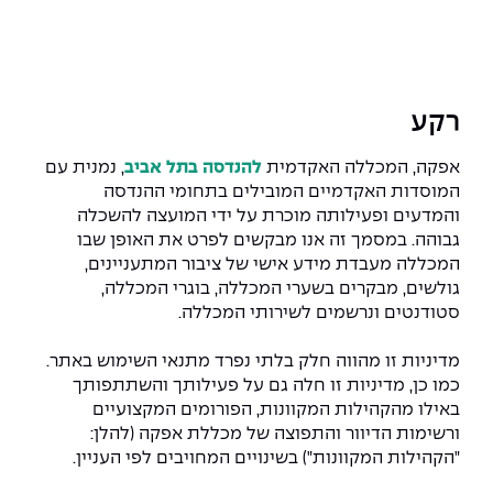
המרכז לפיתוח ומדידות אנטנות
מידע כללי
שירות לסטודנט
מדעי הנתונים AI
מכינות וקורסי הכנה
מכרזי אפקה
הכוון אקדמי
קול קורא להצטרף למעבדת המוחות
עתודה אקדמית
דו-חוגי בהנדסה ומדעים
דקאנט הסטודנטים
נהלים, תקנונים וחקיקה
המרכז לאנרגיה מתחדשת ובת קיימא
רקע
מסלול ישיר לתואר ראשון
מרכז קריירה
הוגנות מגדרית
המרכז למחקר יישומי בעיבוד שפה וקול
תואר שני בהנדסה
אפקה, המכללה האקדמית
להנדסה בתל אביב
, נמנית עם
המוסדות האקדמיים המובילים בתחומי ההנדסה
מעבדות
הצהרת נגישות
הנדסת אנרגיה והספק
המרכז להנדסת חומרים ותהליכים
והמדעים ופעילותה מוכרת על ידי המועצה להשכלה
מידע למועמד תואר שני
גבוהה. במסמך זה אנו מבקשים לפרט את האופן שבו
מרכז ICSGen.AI
ספרייה
הנדסה וניהול
לעבוד באפקה
הרשמה און ליין
המכללה מעבדת מידע אישי של ציבור המתעניינים,
גולשים, מבקרים בשערי המכללה, בוגרי המכללה,
סטודנטים ונרשמים לשירותי המכללה.
לוח שנה אקדמי
הנדסת מערכות
שאלות ותשובות
אגודת הסטודנטים
כנסים
מדיניות זו מהווה חלק בלתי נפרד מתנאי השימוש באתר.
צור קשר
הנדסה רפואית
מלגות ע״ב נתוני קבלה
מעטפת תמיכה למשרתות ולמשרתים
Skills & Tech
כמו כן, מדיניות זו חלה גם על פעילותך והשתתפותך
באילו מהקהילות המקוונות, הפורומים המקצועיים
מעטפת חוסן
מערכות תבוניות AI
תנאי קבלה - הנדסה
ורשימות הדיוור והתפוצה של מכללת אפקה (להלן:
כנסי פיתוח הון אנושי לאומי בהנדסה
חדשות אפקה
"הקהילות המקוונות") בשינויים המחויבים לפי העניין.
למה לעשות תואר שני באפקה?
כתבות
כנס עיבוד דיבור