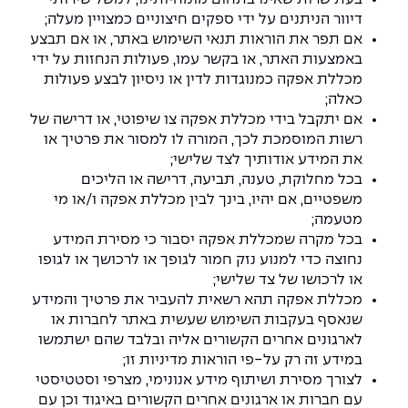
דיוור הניתנים על ידי ספקים חיצוניים כמצויין מעלה;
אם תפר את הוראות תנאי השימוש באתר, או אם תבצע
באמצעות האתר, או בקשר עמו, פעולות הנחזות על ידי
מכללת אפקה כמנוגדות לדין או ניסיון לבצע פעולות
כאלה;
אם יתקבל בידי מכללת אפקה צו שיפוטי, או דרישה של
רשות המוסמכת לכך, המורה לו למסור את פרטיך או
את המידע אודותיך לצד שלישי;
בכל מחלוקת, טענה, תביעה, דרישה או הליכים
משפטיים, אם יהיו, בינך לבין מכללת אפקה ו/או מי
מטעמה;
בכל מקרה שמכללת אפקה יסבור כי מסירת המידע
נחוצה כדי למנוע נזק חמור לגופך או לרכושך או לגופו
או לרכושו של צד שלישי;
מכללת אפקה תהא רשאית להעביר את פרטיך והמידע
שנאסף בעקבות השימוש שעשית באתר לחברות או
לארגונים אחרים הקשורים אליה ובלבד שהם ישתמשו
במידע זה רק על-פי הוראות מדיניות זו;
לצורך מסירת ושיתוף מידע אנונימי, מצרפי וסטטיסטי
עם חברות או ארגונים אחרים הקשורים באיגוד וכן עם