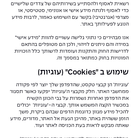
רשאית לאסוף ולהסתייע בשירותיהם של צדדים שלישיים
כדי לאסוף ולנתח מידע אישי או אנונימי, סטטיסטי, או
מצרפי (אגרגטיבי) בקשר עם השימוש כאמור, לרבות מידע
הנוגע לפעילותך באתר.
אנו מבהירים כי נתוני גלישה עשויים להוות "מידע אישי"
במידה והם ניתנים לזיהוי, ולכן הם מטופלים בהתאם
לדרישות החוק והתקנות ועומדות לרשותך כלל הזכויות
המונויות בחוק כמתואר במסמך זה.
שימוש ב "Cookies" (עוגיות)
'עוגיות' הן קבצי טקסט, שהדפדפן שלך יוצר לפי פקודה
ממחשבי האתר. חלק מקבצי ה'עוגיות' יפקעו כאשר תסגור
את הדפדפן ואחרות נשמרות על גבי הכונן הקשיח
במכשיר הקצה המשמש אותך. קבצי ה-'עוגיות' יכולים
להכיל מידע מגוון כדוגמת הדפים שבהם ביקרת, משך
הזמן ששהית באתר, מהיכן הגעת אל האתר, מדורים, מידע
שאתה מבקש לראות בעת הכניסה לאתר ועוד.