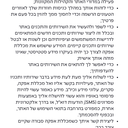
פעילה במדורי האתר והקהילות המקוונות;
כדי לזהות אותך במהלך כניסות חוזרות שלך לאזורים
הטעונים הרשמה וכדי לחסוך ממך להזין בכל פעם את
פרטיך;
כדי לשפר ולהעשיר את השירותים והתכנים באתר
ובכלל זה ליצור שירותים ותכנים חדשים המתאימים
לדרישות המשתמשים וציפיותיהם וכן לשנות או לבטל
שירותים ותכנים קיימים. המידע שישמש את מכללת
אפקה לצורך כך יהיה בעיקרו מידע סטטיסטי, שאינו
מזהה אותך אישית;
כדי לאפשר לך להתאים את השירותים באתר
להעדפותיך;
כדי לשלוח אליך מעת לעת מידע בדבר שירותיו ותכניו
של האתר, פעילויות בקשר אליו ואל מכללת אפקה,
סקרים, עלוני מידע וכיו"ב. מידע כאמור עשוי להיות
פרסומי באופיו והוא עשוי להישלח אליך באמצעות
מסרונים (SMS), הודעות דוא"ל, או בדרך אלקטרונית
אחרת, כמפורט בהרחבה בתנאי השימוש של האתר,
ובכפוף להסכמתך.
ליצירת קשר איתך כשמכללת אפקה סבורה שקיים
צורך בכך;