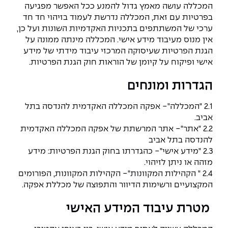
יחידות לימוד אקדמיות
אופק – מרכזים לפיתוח מיומנויות
המכללה עושה מאמץ גדול להמנע ככל האפשר מפגיעה
בפרטיות עם זאת, המכללה נדרשת לעמוד בזיהוי חד חד
מדד הכישורים
מועדוני סטודנטים
היחידה למתמטיקה
מדברים הנדסה (פודקאסט)
מעטפת תמיכה וחוסן למשרתות
ערכי של המשתתפים בתכניות האקדמיות השונות ועל כן,
ולמשרתי המילואים – תשפ״ו
אין מנוס מעיבוד מידע אישי. המכללה מינתה ממונה על
היחידה לפיזיקה
נבחרות הספורט
ידיעות מן העיתונות
הגנת הפרטיות שעיסוקה המרכזי עיבוד מידתי של מידע
אישי ופיקוח על קיומן של הוראות חוק הגנת הפרטיות.
כתבי עת
היחידה לאנגלית
מעורבות חברתית
הגדרות ומונחים
כואבים את לכתם
היחידה לחברה ורוח
מרכז החדשנות והיזמות
2.1 "המכללה"- אפקה המכללה האקדמית להנדסה בתל
המרכז לקידום הלמידה
אביב.
לעבוד באפקה
היחידה ללימודי חוץ
2.2 "אתר"- אתר המרשתת של אפקה המכללה האקדמית
להנדסה בתל אביב
היחידה לבינלאומיות
משרות פנויות
קורס ניהול לוגיסטיקה ורכש
2.3 "מידע אישי"- כהגדרתו בחוק הגנת הפרטיות: מידע
מזהה או ניתן לזיהוי.
קורס ניהול מוצר בשילוב AI
2.4 " הקהילות המקוונות"- הקהילות המקוונות, הפורומים
שכר לימוד
אזור אישי
המקצועיים ורשימות הדיוור והתפוצה של מכללת אפקה.
מלגות
קורס דירקטורים
כניסה לסגל
מטרת עיבוד המידע האישי
קורס אנרגיה מתחדשת
כניסה לסטודנטים