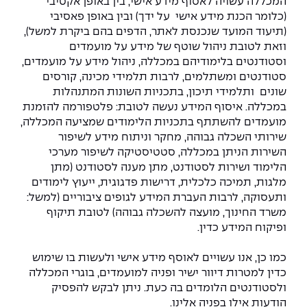
המכללה עשויה לאסוף מידע אישי, בין באופן אקטיבי
The Afeka Shop
(כלומר הכנת מידע אישי על ידך) ובין באופן פאסיבי
אווירה נפיצה במתקני חשמל ומכשור
(תיעוד המועד שנכנסת לאתר, הדפים בהם ביקרת למשל),
חנות החדשנות והיזמות
וזאת לטובת ניהול שוטף של מידע על מועמדים
קורס ניהול פרויקטים בשילוב AI
וסטודנטים בלימודיהם במכללה, ניהול מידע על מועמדים,
סטודנטים ומשתלמים, לרבות תלמידי מכינה, קורסים
קורסים מקצועיים מותאמים לארגונים
שונים ותלמידי תיכון, בתכניות השונות המתנהלות
במכללה. איסוף המידע נעשה לטובת: פלטפורמה להזמנת
לכל הקורסים
מועמדים להשתתף בתכניות הלימודים שמציעה המכללה,
שירותי השכלה גבוהה, מחקר וניתוח מידע לשיפור
השירות הניתן במכללה, סטטיסטיקה לשיפור מערכי
סמסטר ראשון בתיכון
הלימוד ושירות לסטודנט, מתן מענה לסטודנט (מתן
מלגות, תמיכה כלכלית, דרישות פדגוגית, ייעוץ לימודים
ותעסוקה, לרבות העברת המידע לגופים ציבוריים (למשל:
משרד החינוך, מועצה להשכלה גבוהה) לטובת תיקוף
ופיקוח המידע כדין.
כמו כן, אנו עשויים לאוסף מידע אישי ולעשות בו שימוש
כדין למטרות דיוור ישיר ופניה למועמדים, בוגרי המכללה
ולסטודנטים הלומדים בה כעת. ניתן לבקש להפסיק
הודעות אילו בפניה אלינו.