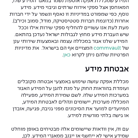
המידע שמכללת אפקה אוספת נשמר במאגר המידע שלו,
המאוחסן אצל ספקי אירוח שרתים וגיבוי מידע. מידע
נוסף, כפי שמפורט במדיניות זו נאסף ונשמר על ידי חברות
אחרות (כדוגמת חברות סטטיסטיקה, מודל, סמוב וכיו"ב).
מעת לעת אנו עשויים להחליף ספקי שירות אילו וככל
שיש העברת מידע מחוץ לגבולות ישראל נעדכן בהתאם.
המידע שלנו אגור במכללה עצמה ובאמצעות שירותי ענן
של
commvault
המצויים אף הם בישראל. את מדיניות
הפרטיות שלהם ניתן לקרוא
כאן
.
אבטחת מידע
מכללת אפקה עושה שימוש באמצעי אבטחה מקובלים
ועומדת בהוראות החוק על מנת להגן על המידע האגור
במערכות המידע שלה. לשם שמירת המידע, מפעילה
המכללה מערכות, יישומים ונהלים לאבטחת המידע,
המיועדים למזער את הסיכונים מפני גניבה, פגיעה, אובדן
או גישה בלתי מורשית למידע.
עם זה, אין וודאות שיישומים אלה מבטיחים באופן מוחלט
שמידע אישי לא ייחשף או ייגנב ממאגרי המידע. לכן,