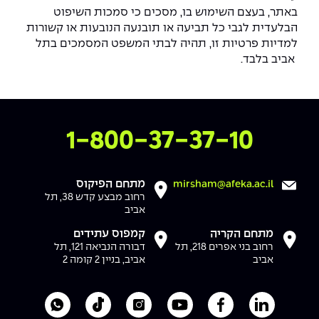
באתר, בעצם השימוש בו, מסכים כי סמכות השיפוט
הבלעדית לגבי כל תביעה או תובנעה הנובעות או קשורות
למדיות פרטיות זו, תהיה לבתי המשפט המסמכים בתל
אביב בלבד.
צרו איתנו קשר
1-800-37-37-10
מתחם הפיקוס
mirsham@afeka.ac.il
רחוב מבצע קדש 38, תל
אביב
מתחם הקריה
קמפוס עתידים
רחוב בני אפרים 218, תל
דבורה הנביאה 121, תל
אביב
אביב, בניין 2 קומה 2
לעמוד הלינקדאין של מכללת אפקה
לעמוד הפייסבוק של מכללת אפקה
לעמוד היוטיוב של מכללת אפקה
לעמוד האינסטגרם של מכ
לעמוד הטיקטוק ש
לוואטסאפ 