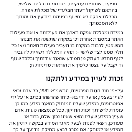
ספקים, שותפים עסקיים, מפרסמים וכל צד שלישי,
בהתאם לשיקול דעתו הבלעדי של מכללת אפקה.
מכללת אפקה לא יחשוף בפניהם ביודעין את זהותך
ללא הסכמתך;
במידה ומכללת אפקה תארגן את פעילותה או את פעילות
האתר במסגרת אחרת וכן במקרה שתשנה את מבנהו
המשפטי, לרבות במקרה בו תעביר פעילות האתר ו/או כל
חלק ממנו לצד שלישי –: תהיה המכללה רשאית להעביר
לגוף החדש העתק מן המידע שנאגר אודותיך ובלבד שגוף
זה יקבל על עצמו כלפיך את הוראות מדיניות זו;
זכות לעיין במידע ולתקנו
על-פי חוק הגנת הפרטיות, התשמ"א: 1981, כל אדם זכאי
לעיין בעצמו, או על ידי בא-כוחו שהרשהו בכתב או על ידי
אפוטרופוס, במידע שעליו המוחזק במאגר מידע. כמו כן,
עומדת לרשותך זכות התיקון, ככל שנמצאה טעות. אדם
שעיין במידע שעליו ומצא שאינו נכון, שלם, ברור או
מעודכן, רשאי לפנות לבעל מאגר המידע בבקשה לתקן את
המידע או למוחקו. אם נסרב לבצע מחיקה, נודיעך על כך