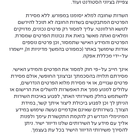
צפייה בציוני הסטודנט ועוד.
השדות שחובה למלא יסומנו במפורש. ללא מסירת
הפרטים המתבקשים בשדות החובה לא תוכל להירשם
לנושא הרלוונטי. עליך למסור רק פרטים נכונים, מדויקים
ומלאים ואתה מאשר בזאת את נכונות הפרטים שמסרת.
הפרטים והמידע האישי שתמסור, וכן פרטים נוספים
אודות שימושך באתר (כמפורט בהמשך מדיניות זו), יישמרו
על-ידי מכללת אפקה.
אינך חייב על-פי חוק למסור את הפרטים והמידע האישי.
מסירתם תלויה בהסכמתך וברצונך החופשי, אולם מסירת
פרטים שגויים, או אי מסירת מלוא הפרטים הנדרשים,
עלולים למנוע ממך את האפשרות להשלים את הרישום או
להשתמש בחלק משירותי האתר, לפגוע באיכות השירות
הניתן לך וכן לפגוע ביכולת ליצור איתך קשר, במידת
הצורך. בשירותים שאינם אקדמיים נעשה שימוש במידע
המינימלי הנדרש רק להקמת התקשורת עימך ולפנות
אליך עם מידע על השירותים שלנו ודיוור ישיר. ניתן
להסירך משירותי הדיוור הישיר בכל עת בעצמך.