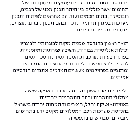
יחידות לימוד אקדמיות
אופק – מרכזים לפיתוח מיומנויות
מהנדסות ומהנדסים מכניים עוסקים במגוון רחב של
תחומים אשר כוללים בין היתר תכנון מכני של רכבים,
מדד הכישורים
מועדוני סטודנטים
היחידה למתמטיקה
מדברים הנדסה (פודקאסט)
מעטפת תמיכה וחוסן למשרתות
רובוטיקה, בתים חכמים ועוד. הם אחראים לפיתוח ותכנון
ולמשרתי המילואים – תשפ״ו
מערכות במגוון תחומי הנדסה ובהם תכנון מבנים, מוצרים,
היחידה לפיזיקה
נבחרות הספורט
ידיעות מן העיתונות
מנגנונים מכניים וחומרים.
כתבי עת
היחידה לאנגלית
מעורבות חברתית
תואר ראשון בהנדסה מכנית מקנה לבוגרותיו ולבוגריו
יכולות אנליטיות גבוהות, חשיבה יצירתית ומיומנויות
כואבים את לכתם
היחידה לחברה ורוח
מרכז החדשנות והיזמות
בפתרון בעיות מורכבות. הסטודנטיות והסטודנטים
לומדים להשתמש בכלי תכנון ממוחשבים מתקדמים
ומתנסים בפרויקטים מעשיים המדמים אתגרים הנדסיים
המרכז לקידום הלמידה
לעבוד באפקה
היחידה ללימודי חוץ
אמיתיים.
היחידה לבינלאומיות
משרות פנויות
קורס ניהול לוגיסטיקה ורכש
בלימודי תואר ראשון בהנדסה מכנית באפקה שישה
מסלולי התמחות ובהם התמחויות ייחודיות
קורס ניהול מוצר בשילוב AI
באווירונאוטיקה וחלל, חומרים והתמחות יחידה בישראל
שכר לימוד
אזור אישי
בהנדסת מערכות רכב. המסלולים מקנים ידע בתחומים
מובילים ומבוקשים בתעשייה
מלגות
קורס דירקטורים
כניסה לסגל
קורס אנרגיה מתחדשת
כניסה לסטודנטים