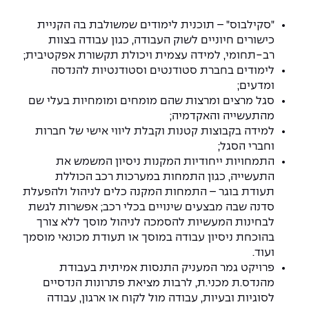
"סקילבוס" – תוכנית לימודים שמשולבת בה הקניית
כישורים חיוניים לשוק העבודה, כגון עבודה בצוות
רב-תחומי, למידה עצמית ויכולת תקשורת אפקטיבית;
לימודים בחברת סטודנטים וסטודנטיות להנדסה
ומדעים;
סגל מרצים ומרצות שהם מומחים ומומחיות בעלי שם
מהתעשייה והאקדמיה;
למידה בקבוצות קטנות וקבלת ליווי אישי של חברות
וחברי הסגל;
התמחויות ייחודיות המקנות ניסיון המשמש את
התעשייה, כגון התמחות במערכות רכב הכוללת
תעודת בוגר – התמחות המקנה כלים לניהול ולהפעלת
סדנה שבה מבצעים שינויים בכלי רכב; אפשרות לגשת
לבחינות המעשיות להסמכה לניהול מוסך ללא צורך
בהוכחת ניסיון עבודה במוסך או תעודת מכונאי מוסמך
ועוד.
פרויקט גמר המעניק התנסות אמיתית בעבודת
מהנדס.ת מכני.ת, לרבות מציאת פתרונות הנדסיים
לסוגיות ובעיות, עבודה מול לקוח או ארגון, עבודה