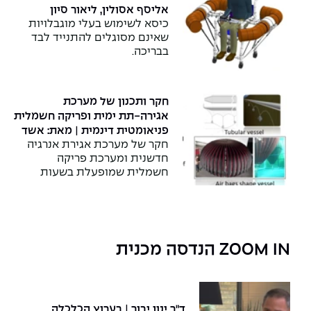
אליסף אסולין, ליאור סיון
כיסא לשימוש בעלי מוגבלויות
שאינם מסוגלים להתנייד לבד
בבריכה.
חקר ותכנון של מערכת
אגירה-תת ימית ופריקה חשמלית
פניאומטית דינמית | מאת: אשד
חקר של מערכת אגירת אנרגיה
ריש
חדשנית ומערכת פריקה
חשמלית שמופעלת בשעות
העו…
ZOOM IN הנדסה מכנית
ד"ר ינון יבור | בערוץ הכלכלה