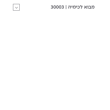
מבוא לכימיה | 30003
גרפיקה הנדסית 1 | 30130
הנדסה למעשה | 30133
סטטיקה של גוף קשיח | 30135