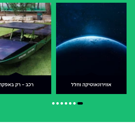
אווירונאוטיקה וחלל
רכב - רק באפקה