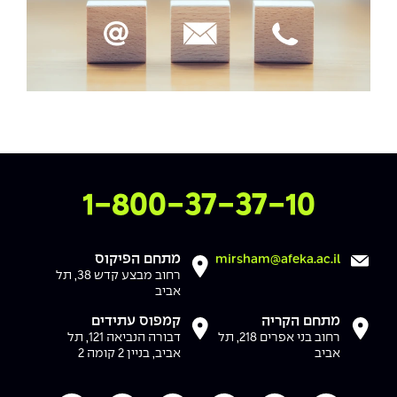
צרו איתנו קשר
1-800-37-37-10
מתחם הפיקוס
mirsham@afeka.ac.il
רחוב מבצע קדש 38, תל
אביב
מתחם הקריה
קמפוס עתידים
רחוב בני אפרים 218, תל
דבורה הנביאה 121, תל
אביב
אביב, בניין 2 קומה 2