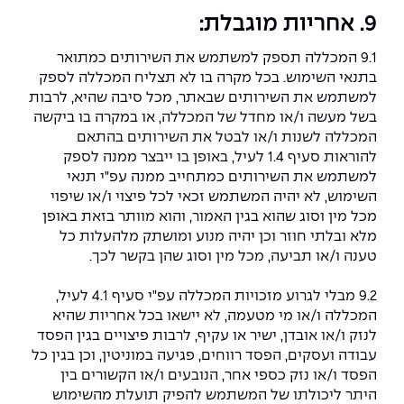
9. אחריות מוגבלת:
9.1 המכללה תספק למשתמש את השירותים כמתואר
בתנאי השימוש. בכל מקרה בו לא תצליח המכללה לספק
למשתמש את השירותים שבאתר, מכל סיבה שהיא, לרבות
בשל מעשה ו/או מחדל של המכללה, או במקרה בו ביקשה
המכללה לשנות ו/או לבטל את השירותים בהתאם
להוראות סעיף 1.4 לעיל, באופן בו ייבצר ממנה לספק
למשתמש את השירותים כמתחייב ממנה עפ"י תנאי
השימוש, לא יהיה המשתמש זכאי לכל פיצוי ו/או שיפוי
מכל מין וסוג שהוא בגין האמור, והוא מוותר בזאת באופן
מלא ובלתי חוזר וכן יהיה מנוע ומושתק מלהעלות כל
טענה ו/או תביעה, מכל מין וסוג שהן בקשר לכך.
9.2 מבלי לגרוע מזכויות המכללה עפ"י סעיף 4.1 לעיל,
המכללה ו/או מי מטעמה, לא יישאו בכל אחריות שהיא
לנזק ו/או אובדן, ישיר או עקיף, לרבות פיצויים בגין הפסד
עבודה ועסקים, הפסד רווחים, פגיעה במוניטין, וכן בגין כל
הפסד ו/או נזק כספי אחר, הנובעים ו/או הקשורים בין
היתר ליכולתו של המשתמש להפיק תועלת מהשימוש