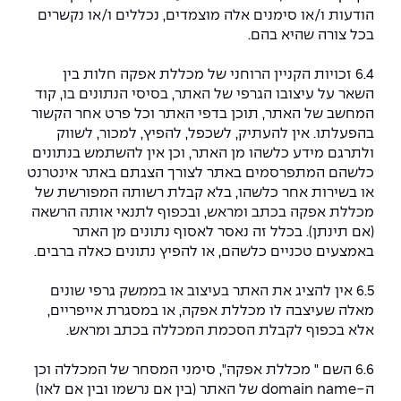
הודעות ו/או סימנים אלה מוצמדים, נכללים ו/או נקשרים
בכל צורה שהיא בהם.
6.4 זכויות הקניין הרוחני של מכללת אפקה חלות בין
השאר על עיצובו הגרפי של האתר, בסיסי הנתונים בו, קוד
המחשב של האתר, תוכן בדפי האתר וכל פרט אחר הקשור
בהפעלתו. אין להעתיק, לשכפל, להפיץ, למכור, לשווק
ולתרגם מידע כלשהו מן האתר, וכן אין להשתמש בנתונים
כלשהם המתפרסמים באתר לצורך הצגתם באתר אינטרנט
או בשירות אחר כלשהו, בלא קבלת רשותה המפורשת של
מכללת אפקה בכתב ומראש, ובכפוף לתנאי אותה הרשאה
(אם תינתן). בכלל זה נאסר לאסוף נתונים מן האתר
באמצעים טכניים כלשהם, או להפיץ נתונים כאלה ברבים.
6.5 אין להציג את האתר בעיצוב או בממשק גרפי שונים
מאלה שעיצבה לו מכללת אפקה, או במסגרת אייפריים,
אלא בכפוף לקבלת הסכמת המכללה בכתב ומראש.
6.6 השם " מכללת אפקה", סימני המסחר של המכללה וכן
ה-domain name של האתר (בין אם נרשמו ובין אם לאו)