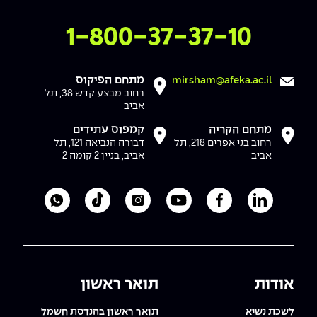
צרו איתנו קשר
1-800-37-37-10
מתחם הפיקוס
mirsham@afeka.ac.il
רחוב מבצע קדש 38, תל
אביב
מתחם הקריה
קמפוס עתידים
רחוב בני אפרים 218, תל
דבורה הנביאה 121, תל
אביב
אביב, בניין 2 קומה 2
לעמוד הלינקדאין של מכללת אפקה
לעמוד הפייסבוק של מכללת אפקה
לעמוד היוטיוב של מכללת אפקה
לעמוד האינסטגרם של מכ
לעמוד הטיקטוק ש
לוואטסאפ 
אודות
תואר ראשון
לשכת נשיא
תואר ראשון בהנדסת חשמל