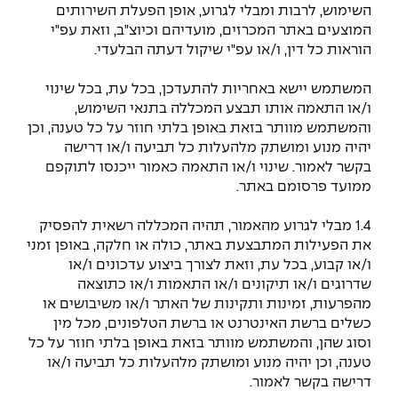
יחידות לימוד אקדמיות
אופק – מרכזים לפיתוח מיומנויות
השימוש, לרבות ומבלי לגרוע, אופן הפעלת השירותים
המוצעים באתר המכרזים, מועדיהם וכיוצ"ב, וזאת עפ"י
מדד הכישורים
מועדוני סטודנטים
היחידה למתמטיקה
מדברים הנדסה (פודקאסט)
מעטפת תמיכה וחוסן למשרתות
הוראות כל דין, ו/או עפ"י שיקול דעתה הבלעדי.
ולמשרתי המילואים – תשפ״ו
היחידה לפיזיקה
נבחרות הספורט
ידיעות מן העיתונות
המשתמש יישא באחריות להתעדכן, בכל עת, בכל שינוי
ו/או התאמה אותו תבצע המכללה בתנאי השימוש,
כתבי עת
היחידה לאנגלית
מעורבות חברתית
והמשתמש מוותר בזאת באופן בלתי חוזר על כל טענה, וכן
יהיה מנוע ומושתק מלהעלות כל תביעה ו/או דרישה
כואבים את לכתם
היחידה לחברה ורוח
מרכז החדשנות והיזמות
בקשר לאמור. שינוי ו/או התאמה כאמור ייכנסו לתוקפם
ממועד פרסומם באתר.
המרכז לקידום הלמידה
לעבוד באפקה
היחידה ללימודי חוץ
1.4 מבלי לגרוע מהאמור, תהיה המכללה רשאית להפסיק
את הפעילות המתבצעת באתר, כולה או חלקה, באופן זמני
היחידה לבינלאומיות
משרות פנויות
קורס ניהול לוגיסטיקה ורכש
ו/או קבוע, בכל עת, וזאת לצורך ביצוע עדכונים ו/או
שדרוגים ו/או תיקונים ו/או התאמות ו/או כתוצאה
קורס ניהול מוצר בשילוב AI
מהפרעות, זמינות ותקינות של האתר ו/או משיבושים או
שכר לימוד
אזור אישי
כשלים ברשת האינטרנט או ברשת הטלפונים, מכל מין
מלגות
קורס דירקטורים
וסוג שהן, והמשתמש מוותר בזאת באופן בלתי חוזר על כל
כניסה לסגל
טענה, וכן יהיה מנוע ומושתק מלהעלות כל תביעה ו/או
דרישה בקשר לאמור.
קורס אנרגיה מתחדשת
כניסה לסטודנטים