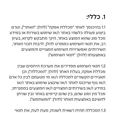
המרכז לפיתוח ומדידות אנטנות
מידע כללי
שירות לסטודנט
מדעי הנתונים AI
מכינות וקורסי הכנה
מכרזי אפקה
הכוון אקדמי
קול קורא להצטרף למעבדת המוחות
1. כללי:
עתודה אקדמית
דו-חוגי בהנדסה ומדעים
דקאנט הסטודנטים
נהלים, תקנונים וחקיקה
המרכז לאנרגיה מתחדשת ובת קיימא
1.1 בהיכנסך לאתר "מכללת אפקה" (להלן: "האתר"), וטרם
ביצוע פעולה כלשהי באתר ו/או שימוש בשירות או במידע
מסלול ישיר לתואר ראשון
מרכז קריירה
הוגנות מגדרית
המרכז למחקר יישומי בעיבוד שפה וקול
תואר שני בהנדסה
מכל סוג שהוא המוצע באתר, הינך מתבקש לקרוא, בעיון
רב, את תנאי השימוש כמפורט להלן, לרבות תכני האתר,
מעבדות
הצהרת נגישות
הנדסת אנרגיה והספק
המרכז להנדסת חומרים ותהליכים
השירותים ואפשרויות השימוש המצויים והמוצעים
מידע למועמד תואר שני
באמצעותו (להלן: "תנאי השימוש").
מרכז ICSGen.AI
ספרייה
הנדסה וניהול
לעבוד באפקה
הרשמה און ליין
1.2 תנאי השימוש מסדירים את מערכת היחסים שבין
מכללת אפקה, בעלת האתר (להלן: "המכללה"), וכן
לוח שנה אקדמי
הנדסת מערכות
שאלות ותשובות
אגודת הסטודנטים
תאגידים הקשורים למכללה ו/או מי מטעמם לבין כל אדם
כנסים
ו/או גוף שייכנס לאתר ו/או שיבצע שימוש באתר ו/או
צור קשר
הנדסה רפואית
מלגות ע״ב נתוני קבלה
מעטפת תמיכה למשרתות ולמשרתים
Skills & Tech
במידע ו/או בשירותים המצויים ו/או המוצעים במסגרתו,
מכל מין וסוג שהם, בין שהם קיימים באתר ובין שניתן
מעטפת חוסן
מערכות תבוניות AI
תנאי קבלה - הנדסה
להשיגם באמצעות האתר (להלן: "המשתמש").
כנסי פיתוח הון אנושי לאומי בהנדסה
חדשות אפקה
למה לעשות תואר שני באפקה?
1.3 המכללה תהיה רשאית לשנות, מעת לעת, את תנאי
כתבות
כנס עיבוד דיבור