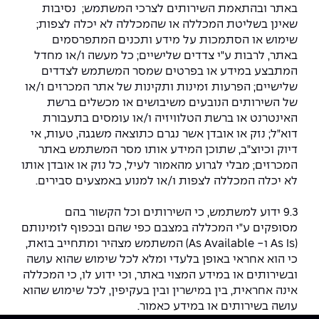
באתר ובהתאמת השירותים לצרכי המשתמש; נסיבות
שאינן בשליטת המכללה או שהמכללה לא יכלה לצפות;
שימוש או הסתמכות על מידע ותכנים המתפרסמים
באתר, לרבות ע"י צדדים שלישיים; כל מעשה ו/או מחדל
המתבצע במידע או בפרטים שמסר המשתמש לצדדים
שלישיים; הפרעות זמינות ותקינות של אתר המכרזים ו/או
של השירותים הנובעים משיבושים או מכשלים ברשת
האינטרנט או ברשת הטלוויזיה ו/או עומסים בתעבורת
דוא"ל; נזק או אובדן אשר נגרם כתוצאה משגגה, טעות, אי
דיוק וכיוצ"ב, שתוכן המידע אותו מסר המשתמש באתר
המכרזים; מבלי לגרוע מהאמור לעיל, כל נזק או אובדן אותו
לא יכלה המכללה לצפות ו/או למנוע באמצעים סבירים.
9.3 ידוע למשתמש, כי השירותים וכל הקשור בהם
מסופקים ע"י המכללה במצבם כפי שהם ובכפוף לזמינותם
(As Is ו- As Available) המשתמש מצהיר ומתחייב בזאת,
כי הוא אחראי באופן בלעדי ומלא לכל שימוש שהוא עושה
ובשירותים או במידע המצוי באתר, וכי ידוע לו, כי המכללה
אינה אחראית, בין במישרין ובין בעקיפין, לכל שימוש שהוא
עושה בשירותים או במידע כאמור.