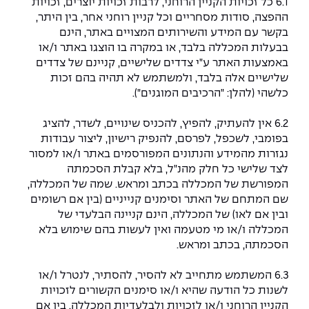
6.1 כל זכויות הקניין הרוחני, לרבות זכויות יוצרים, זכויות
ההפצה, סודות מסחריים וכל קניין רוחני אחר, בין היתר,
בקשר עם המידע והשירותים המצויים באתר, הינם
בבעלות המכללה בלבד, או במקרה בו הוצגו באתר ו/או
באמצעות האתר ע"י צדדים שלישיים, קניינם של צדדים
שלישיים אלה בלבד, ולמשתמש לא תהיה בהם זכות
כלשהי (להלן: "הרכיבים המוגנים").
6.2 אין להעתיק, להפיץ, להכניס שינויים, לשדר, להציג
בפומבי, לשכפל, לפרסם, להנפיק רישיון, ליצור עבודות
נגזרות מהמידע והנתונים המפורסמים באתר ו/או למסור
לצד שלישי כל חלק מהנ"ל, בלא קבלת הסכמתה
המפורשת של המכללה בכתב ומראש. שמה של המכללה,
שם המתחם של האתר וסימנים קנייניים (בין אם רשומים
ובין אם לאו) של המכללה, הינם קניינה הבלעדי של
המכללה ו/או מי מטעמה ואין לעשות בהם שימוש בלא
הסכמתה, בכתב ומראש.
6.3 המשתמש מתחייב לא להסיר, להסתיר, לנטרל ו/או
לשנות כל הודעה שהיא ו/או סימנים הקשורים לזכויות
הקניין הרוחני ו/או לזכויות ולבלעדיות המכללה, בין אם