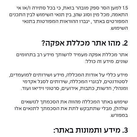
The Afeka Shop
1.5 למען הסר ספק מובהר בזאת, כי בכל סתירה ו/או אי
אווירה נפיצה במתקני חשמל ומכשור
חנות החדשנות והיזמות
התאמה, מכל מין וסוג שהן, בין תנאי השימוש לבין התכנים
המפורטים באתר , יגברו ההוראות המפורטות בתנאי
קורס ניהול פרויקטים בשילוב AI
השימוש.
קורסים מקצועיים מותאמים לארגונים
2. מהו אתר מכללת אפקה?
לכל הקורסים
אתר מכללת אפקה מעמיד לרשותך מידע רב בתחומים
שונים. מידע זה כולל:
סמסטר ראשון בתיכון
מידע כללי על אודות המכללה, מידע ושירותים למועמדים,
לסטודנטים, לבוגרי המכללה, שירותים לסגל אקדמי
ומנהלי, חדשות, כתבות, אירועים, סרטוני וידיאו ועוד.
שימוש באתר המכללה מהווה את הסכמתך לנושאים
שלהלן, מבלי שתתבקש לתת את הסכמתך לתנאים אלו
במפורש.
3. מידע ותמונות באתר: