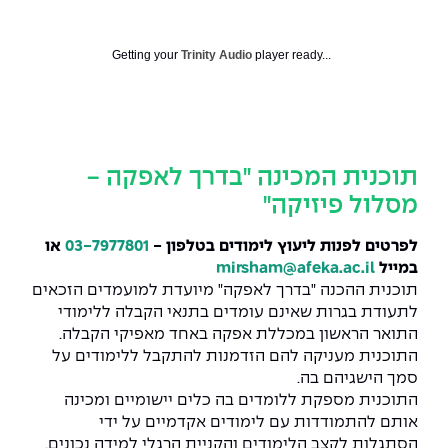
המרכז לפיתוח ומדידות אנטנות
מידע כללי
שירות לסטודנט
מדעי הנתונים AI
מכינות וקורסי הכנה
מכרזי אפקה
הכוון אקדמי
קול קורא להצטרף למעבדת המוחות
Getting your
Trinity Audio
player ready...
עתודה אקדמית
דו-חוגי בהנדסה ומדעים
דקאנט הסטודנטים
נהלים, תקנונים וחקיקה
המרכז לאנרגיה מתחדשת ובת קיימא
מסלול ישיר לתואר ראשון
מרכז קריירה
הוגנות מגדרית
המרכז למחקר יישומי בעיבוד שפה וקול
תואר שני בהנדסה
תוכנית המכינה "בדרך לאפקה -
מעבדות
הצהרת נגישות
הנדסת אנרגיה והספק
המרכז להנדסת חומרים ותהליכים
מידע למועמד תואר שני
מסלול פיזיקה"
מרכז ICSGen.AI
ספרייה
הנדסה וניהול
לעבוד באפקה
הרשמה און ליין
לפרטים לפנות ליעוץ לימודים בטלפון -
03-7977801
או
במייל
mirsham@afeka.ac.il
לוח שנה אקדמי
הנדסת מערכות
שאלות ותשובות
אגודת הסטודנטים
תוכנית ההכנה "בדרך לאפקה" מיועדת למועמדים הזכאים
כנסים
לתעודת בגרות שאינם עומדים בתנאי הקבלה ללימודי
צור קשר
הנדסה רפואית
מלגות ע״ב נתוני קבלה
מעטפת תמיכה למשרתות ולמשרתים
התואר הראשון במכללת אפקה באחד מאפיקי הקבלה.
Skills & Tech
התוכנית מעניקה להם הזדמנות להתקבל ללימודים על
סמך הישגיהם בה.
מעטפת חוסן
מערכות תבוניות AI
תנאי קבלה - הנדסה
כנסי פיתוח הון אנושי לאומי בהנדסה
התוכנית מספקת ללומדים בה כלים יישומיים ומכינה
חדשות אפקה
אותם להתמודדות עם לימודים אקדמיים על ידי
למה לעשות תואר שני באפקה?
כתבות
כנס עיבוד דיבור
הסתגלות לקצב הלימודים והקניית הרגלי למידה נכונים,