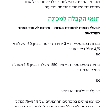
The Afeka Shop
מסיימי המכינה בהצלחה, יוכלו ללמוד בכל אחת
מתוכניות הלימוד להנדסה ומדעים.
אווירה נפיצה במתקני חשמל ומכשור
חנות החדשנות והיזמות
תנאי הקבלה למכינה
קורס ניהול פרויקטים בשילוב AI
לבעלי זכאות לתעודת בגרות - עליכם לעמוד באחד
קורסים מקצועיים מותאמים לארגונים
מהתנאים:
לכל הקורסים
בגרות במתמטיקה - 3 יחידות לימוד בציון 60 ומעלה או
4/5 יח"ל בציון עובר.
או
סמסטר ראשון בתיכון
בחינה פסיכומטרית - ציון 550 ומעלה ובציון 115 ומעלה
בחלק הכמותי.
או
לבעלי דיפלומת הנדסאי –
ממוצע ציונים במבחנים החיצוניים של 75-84.9 (כולל
פרויקט גמר, לא כולל ציוני מעבדות). ללא צורך בבגרות.