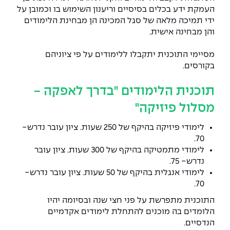
יחידות לימוד אקדמיות
אופק – מרכזים לפיתוח מיומנויות
העמקת ידע בכלים בסיסיים וריענון השימוש בו וכמובן על
ידי תמיכה מלאה של סגל המכינה הן מבחינת הלימודים
מדד הכישורים
מועדוני סטודנטים
היחידה למתמטיקה
מדברים הנדסה (פודקאסט)
מעטפת תמיכה וחוסן למשרתות
והן מבחינה אישית.
ולמשרתי המילואים – תשפ״ו
היחידה לפיזיקה
נבחרות הספורט
ידיעות מן העיתונות
מסיימי התוכנית יתקבלו ללימודים על פי ציוניהם
בקורסים.
כתבי עת
היחידה לאנגלית
מעורבות חברתית
תוכנית הלימודים "בדרך לאפקה -
כואבים את לכתם
היחידה לחברה ורוח
מרכז החדשנות והיזמות
מסלול פיזיקה"
המרכז לקידום הלמידה
לימודי פיזיקה בהיקף של 250 שעות. ציון עובר נדרש-
לעבוד באפקה
היחידה ללימודי חוץ
70.
היחידה לבינלאומיות
משרות פנויות
קורס ניהול לוגיסטיקה ורכש
לימודי מתמטיקה בהיקף של 300 שעות. ציון עובר
נדרש- 75.
לימודי אנגלית בהיקף של 50 שעות. ציון עובר נדרש-
קורס ניהול מוצר בשילוב AI
שכר לימוד
70.
אזור אישי
מלגות
קורס דירקטורים
התוכנית מתפרשת על פני חצי שנה ובסיומה יהיו
כניסה לסגל
הלומדים בה מוכנים להתחלת לימודים אקדמיים
קורס אנרגיה מתחדשת
הנדסיים.
כניסה לסטודנטים