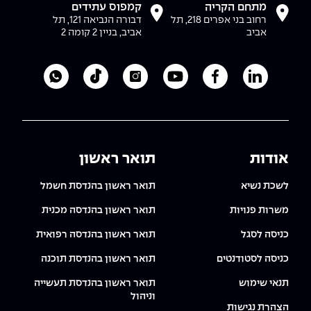
מתחם הקריה
קמפוס עתידים
רחוב בני אפרים 218, תל
דבורה הנביאה 121, תל
אביב
אביב, בניין 2 קומה 2
לעמוד הלינקדאין של מכללת אפקה
לעמוד הפייסבוק של מכללת אפקה
לעמוד היוטיוב של מכללת אפקה
לעמוד האינסטגרם של מכ
לעמוד הטיקטוק ש
לוואטסאפ 
אודות
תואר ראשון
לשכת נשיא
תואר ראשון בהנדסת חשמל
משרות פנויות
תואר ראשון בהנדסה מכנית
כניסה לסגל
תואר ראשון בהנדסה רפואית
כניסה לסטודנטים
תואר ראשון בהנדסת תוכנה
תנאי שימוש
תואר ראשון בהנדסת תעשייה
וניהול
הצהרת נגישות