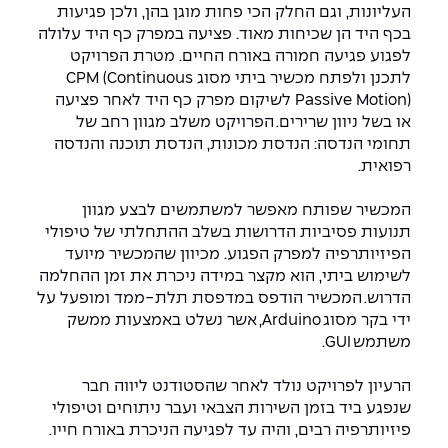
יחידות לימוד אקדמיות
אופק – מרכזים לפיתוח מיומנויות
העליונות, וגם החלק הכי פחות מוגן בהן, ולכן פגיעות
בכף היד הן שכיחות מאוד
.
פציעה
במפרק כף היד עלולה
מדד הכישורים
מועדוני סטודנטים
היחידה למתמטיקה
מדברים הנדסה (פודקאסט)
מעטפת תמיכה וחוסן למשרתות
לפגוע פגיעה חמורה באורח החיים
.
מטרת הפרויקט
ולמשרתי המילואים – תשפ״ו
לתכנן ולפתח מכשיר ביתי מסוג
CPM (Continuous
היחידה לפיזיקה
נבחרות הספורט
ידיעות מן העיתונות
Passive Motion)
לשיקום מפרק כף היד לאחר פציעה
או בשל ניוון שרירים. הפרויקט משלב מגוון רחב של
כתבי עת
היחידה לאנגלית
מעורבות חברתית
תחומי הנדסה: הנדסת מכונות, הנדסת תוכנה והנדסה
רפואית
.
כואבים את לכתם
היחידה לחברה ורוח
מרכז החדשנות והיזמות
המכשיר שפותח מאפשר למשתמשים לבצע מגוון
המרכז לקידום הלמידה
תנועות פסיביות הדרושות בשלב ההתחלתי של טיפולי
לעבוד באפקה
היחידה ללימודי חוץ
הפיזיותרפיה למפרק הפגוע. מכיוון שהמכשיר מיועד
לשימוש ביתי, הוא מקצר במידה ניכרת את זמן ההחלמה
היחידה לבינלאומיות
משרות פנויות
קורס ניהול לוגיסטיקה ורכש
הדרוש
.
המכשיר הודפס במדפסת תלת
-
ממד ומופעל על
ידי בקר מסוג
Arduino,
אשר נשלט באמצעות ממשק
קורס ניהול מוצר בשילוב AI
משתמש GUI.
שכר לימוד
אזור אישי
מלגות
קורס דירקטורים
הרעיון לפרויקט נולד לאחר שהסטודנט ליווה חבר
כניסה לסגל
שנפגע ביד בזמן השירות הצבאי ועבר ניתוחים וטיפולי
פיזיותרפיה רבים, והיה עד לפגיעה הניכרת באורח חייו
.
קורס אנרגיה מתחדשת
כניסה לסטודנטים