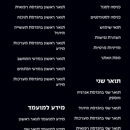
The Afeka Shop
כניסה לסגל
תואר ראשון בהנדסה רפואית
אווירה נפיצה במתקני חשמל ומכשור
חנות החדשנות והיזמות
כניסה לסטודנטים
תואר ראשון בהנדסת תוכנה
קורס ניהול פרויקטים בשילוב AI
תנאי שימוש
תואר ראשון בהנדסת תעשייה
וניהול
קורסים מקצועיים מותאמים לארגונים
הצהרת נגישות
תואר ראשון בהנדסת מערכות
מדיניות פרטיות
מידע
לכל הקורסים
מפת האתר
תואר ראשון במדעי המחשב
תואר ראשון במדעי הנתונים
סמסטר ראשון בתיכון
תואר ראשון בהנדסת מערכות
תואר שני
מידע
תואר שני בהנדסת אנרגיה
והספק
מידע למועמד
תואר שני בהנדסה וניהול
תואר שני בהנדסת מערכות
מידע למועמד תואר ראשון
תואר שני בהנדסה רפואית
מידע למועמד תואר שני