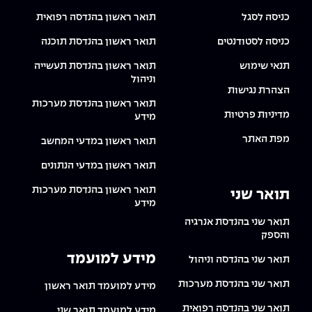
The Afeka Shop
כניסה לסגל
תואר ראשון בהנדסה רפואית
אווירה נפיצה במתקני חשמל ומכשור
חנות החדשנות והיזמות
כניסה לסטודנטים
תואר ראשון בהנדסת תוכנה
קורס ניהול פרויקטים בשילוב AI
תנאי שימוש
תואר ראשון בהנדסת תעשייה
וניהול
קורסים מקצועיים מותאמים לארגונים
הצהרת נגישות
תואר ראשון בהנדסת מערכות
מדיניות פרטיות
מידע
לכל הקורסים
מפת האתר
תואר ראשון במדעי המחשב
תואר ראשון במדעי הנתונים
סמסטר ראשון בתיכון
תואר ראשון בהנדסת מערכות
תואר שני
מידע
תואר שני בהנדסת אנרגיה
והספק
מידע למועמד
תואר שני בהנדסה וניהול
תואר שני בהנדסת מערכות
מידע למועמד תואר ראשון
תואר שני בהנדסה רפואית
מידע למועמד תואר שני