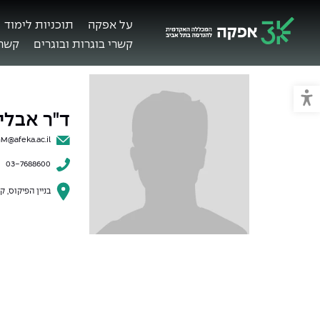
על אפקה
תוכניות לימוד
קשרי בוגרות ובוגרים
קשרי
מכללת אפקה
מעבר למצב נגיש
ד"ר אבלין
nM@afeka.ac.il
03-7688600
בניין הפיקוס, קו