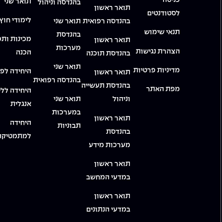
כניסה
תואר שני
בהנדסה וניהול
תואר ראשון
לסטודנטים
לימודי חוץ
בהנדסה רפואית
תואר שני
תנאי שימוש
בהנדסת
מכינות ותכ
תואר ראשון
מערכות
הצהרת נגישות
הכנה
בהנדסת תוכנה
תואר שני
מדיניות פרטיות
היחידה לפי
תואר ראשון
בהנדסה רפואית
בהנדסת תעשייה
מפת האתר
היחידה ללי
וניהול
תואר שני
אנגלית
במערכות
תואר ראשון
היחידה
תבוניות
בהנדסת
למתמטיקה
מערכות מידע
תואר ראשון
במדעי המחשב
תואר ראשון
במדעי הנתונים