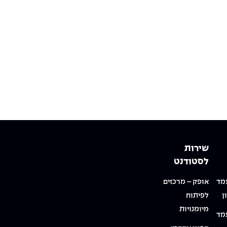
שירות
לסטודנט
מד
אופק – מרכזים
ן
לפיתוח
מיומנויות
מד