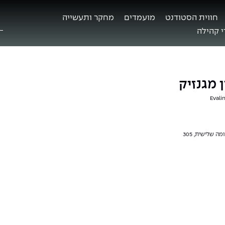
חווית הסטודנט
מועמדים
מחקר ותעשייה
ח
ב
 קהילה
 מגנזיק
Evali
מה שלישית, 305