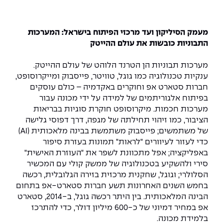
המרכז לפיתוח ומדידות אנטנות
מידע כללי
שירות לסטודנט
מדעי הנתונים AI
מכינות וקורסי הכנה
מכרזי אפקה
הכוון אקדמי
קול קורא להצטרף למעבדת המוחות
מעמק הסיליקון ועד מרכזי הפיתוח בישראל: המערכות
עתודה אקדמית
דו-חוגי בהנדסה ומדעים
התבוניות כובשות את עולם ההייטק
דקאנט הסטודנטים
נהלים, תקנונים וחקיקה
המרכז לאנרגיה מתחדשת ובת קיימא
מסלול ישיר לתואר ראשון
מערכות תבוניות הן הטרנד הלוהט של עולם ההייטק.
מרכז קריירה
הוגנות מגדרית
המרכז למחקר יישומי בעיבוד שפה וקול
תואר שני בהנדסה
ענקיות טכנולוגיה כמו גוגל, טוויטר
,
פייסבוק ומייקרוסופט,
חברות סטארט אפ וחוקרים באקדמיה
–
כולם עוסקים
מעבדות
הצהרת נגישות
הנדסת אנרגיה והספק
המרכז להנדסת חומרים ותהליכים
בפיתוח אלגוריתמים של למידה על ידי מכונה עבור
מידע למועמד תואר שני
מערכות חכמות. מיקרוסופט חוקרת סוגיות בבריאות
מרכז ICSGen.AI
ספרייה
הנדסה וניהול
לעבוד באפקה
הרשמה און ליין
הציבור, כמו זיהוי תחילתה של מגפה
,
דרך דפוסי גלישה
של משתמשים; פייסבוק משתמשת בבינה מלאכותית (AI)
כדי לעזור לעיוורים "לראות" תמונות בעזרת סיפור
לוח שנה אקדמי
הנדסת מערכות
שאלות ותשובות
אגודת הסטודנטים
באפליקציה
;
אפל מתכוונת לשפר את
"
העוזרת האישית
"
כנסים
סירי ולהשקיע בטכנולוגיה של ממשק קולי עם המכשיר
צור קשר
הנדסה רפואית
מלגות ע״ב נתוני קבלה
מעטפת תמיכה למשרתות ולמשרתים
Skills & Tech
הסלולרי; וגוגל, שחקנית מרכזית בזירה הגלובלית, רכשה
בחמש השנים האחרונות תשע חברות סטארט-אפ בתחום
מעטפת חוסן
מערכות תבוניות AI
תנאי קבלה - הנדסה
הבינה המלאכותית. בין היתר רכשה גוגל, ב-2014
,
סטארט
כנסי פיתוח הון אנושי לאומי בהנדסה
חדשות אפקה
אפ במחיר דמיוני של כ-600 מיליון דולר
,
כדי להתרכז
למה לעשות תואר שני באפקה?
בלמידת מכונה.
כתבות
כנס עיבוד דיבור