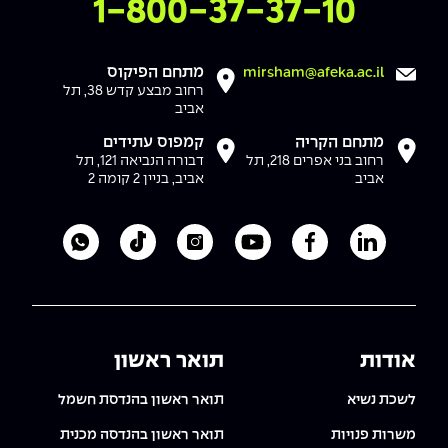
צרו איתנו קשר
1-800-37-37-10
מתחם הפיקוס
mirsham@afeka.ac.il
רחוב מבצע קדש 38, תל
אביב
מתחם הקריה
קמפוס עתידים
רחוב בני אפרים 218, תל
דבורה הנביאה 121, תל
אביב
אביב, בניין 2 קומה 2
לעמוד הלינקדאין של מכללת אפקה
לעמוד הפייסבוק של מכללת אפקה
לעמוד היוטיוב של מכללת אפקה
לעמוד האינסטגרם של מכ
לעמוד הטיקטוק ש
לוואטסאפ 
אודות
תואר ראשון
לשכת נשיא
תואר ראשון בהנדסת חשמל
משרות פנויות
תואר ראשון בהנדסה מכנית