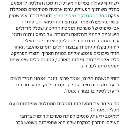
לשיתוף פעולה בפיתוח מערכת תומכת החלטה לרופאים.
כחלק משיתוף הפעולה, ערכו ארבעה סטודנטים ממכללת
אפקה
מחקר במחלקת טיפול נמרץ
בהנחיית ד״ר אפרשטיין
ובשיתוף פעולה צמוד עם הצוות הרפואי. הם פיתחו
אב-טיפוס של מערכת תומכת החלטה, שכלל מודולים
חישוביים לחיזוי תחלואה ותמותה, על בסיס ניתוח נתוני
עבר. הסטודנטים בנו כמה כלים, שאחד מהם מצליח
לזהות בקלות יחסית קבוצת חולים דומים מהעבר, ואחר
חוזה סיבוכים פוטנציאליים בטווח הארוך
.
תוצרי הפרויקט
כללו אלגוריתמים וניתוח תאורטי
,
כמו גם כלים שימושיים
וקונקרטיים לעבודה.
"זוהי הגשמת חלום", אומר פרופ' זינגר, "אנחנו תמיד רוצים
לדעת מה יהיה מצב החולה
בעתיד ולהקדים אבחון כדי
לדעת לטפל בו בצורה נכונה".
מה מייחד את המערכות תומכות ההחלטה שפיתחתם עם
מכללת אפקה?
"למיטב ידיעתי, מנסים לפתח מערכות דומות ברחבי
העולם. היתרון במקרה שלנו הוא שהפיתוח משמש כבר