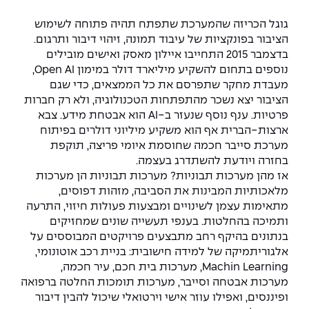
יחידות לימוד אקדמיות
אופק – מרכזים לפיתוח מיומנויות
גוגל הכריזה שהמערכת שתפתח תהיה פתוחה לשימוש
מדד הכישורים
מועדוני סטודנטים
היחידה למתמטיקה
מדברים הנדסה (פודקאסט)
מעטפת תמיכה וחוסן למשרתות
הציבור בפונקציות של עיבוד תמונה, זיהוי דיבור ותרגום.
ולמשרתי המילואים – תשפ״ו
בדצמבר 2015 התחייבו איילון מאסק ואישים מובילים
היחידה לפיזיקה
נבחרות הספורט
ידיעות מן העיתונות
נוספים בתחום להשקיע מיליארד דולר במימון
Open AI,
מעבדת מחקר שתפרסם את כל
הממצאים, כדי שגם
כתבי עת
היחידה לאנגלית
מעורבות חברתית
הציבור יצא נשכר מהתפתחות הטכנולוגיה
,
ולא רק חברות
פרטיות. ענף נוסף שנעזר ב-AI הוא אבטחת מידע. צבא
כואבים את לכתם
היחידה לחברה ורוח
מרכז החדשנות והיזמות
ארצות-הברית אף הוא משקיע מיליוני דולרים בפיתוח
מערכת סייבר חכמה שחוסמת איומי פריצה, תוקפת
המרכז לקידום הלמידה
בחזרה ויודעת להשתדרג
בעצמה.
לעבוד באפקה
היחידה ללימודי חוץ
אז מהן מערכות תבוניות?
מערכות תבוניות הן מערכות
היחידה לבינלאומיות
מלאכותיות המבינות את הסביבה, מזהות דפוסים,
משרות פנויות
קורס ניהול לוגיסטיקה ורכש
מתאימות עצמן לשינויים ומבצעות פעולות חיזוי, התרעה
ותמיכה בהחלטות. בענפי תעשייה שונים שמחזיקים
קורס ניהול מוצר בשילוב AI
בנתונים בהיקף רחב מתבצעים פרויקטים המבוססים על
שכר לימוד
אזור אישי
אלגוריתמיקה של למידה חישובית
:
בניית רכב אוטונומי
,
מלגות
קורס דירקטורים
Machin Learning
, מערכות בית חכם, עיר חכמה,
כניסה לסגל
מערכות אבטחה וסייבר, מערכות תומכות החלטה ברפואה
ופיננסים, ואפילו עוזר אישי וירטואלי שיכול להבין דיבור
קורס אנרגיה מתחדשת
כניסה לסטודנטים