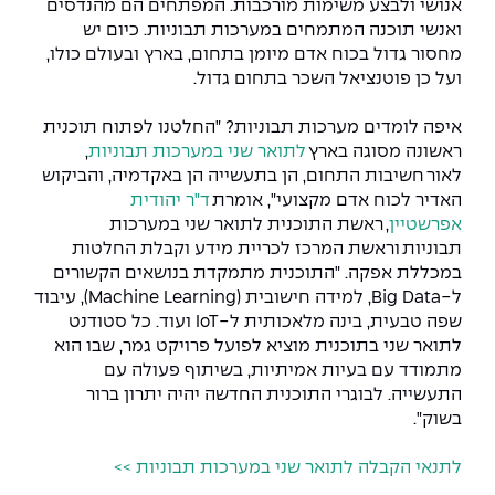
אנושי ולבצע משימות מורכבות. המפתחים הם מהנדסים
The Afeka Shop
ואנשי תוכנה המתמחים במערכות תבוניות. כיום יש
אווירה נפיצה במתקני חשמל ומכשור
חנות החדשנות והיזמות
מחסור גדול בכוח אדם מיומן בתחום, בארץ ובעולם כולו,
ועל כן פוטנציאל השכר בתחום גדול
.
קורס ניהול פרויקטים בשילוב AI
איפה לומדים מערכות תבוניות?
"החלטנו לפתוח תוכנית
קורסים מקצועיים מותאמים לארגונים
ראשונה מסוגה בארץ
לתואר שני במערכות תבוניות
,
לאור חשיבות התחום, הן בתעשייה הן באקדמיה, והביקוש
לכל הקורסים
האדיר לכוח אדם מקצועי", אומרת
ד"ר יהודית
אפרשטיין
,
ראשת התוכנית לתואר שני במערכות
תבוניות וראשת המרכז לכריית מידע וקבלת החלטות
סמסטר ראשון בתיכון
במכללת אפקה.
"התוכנית מתמקדת בנושאים הקשורים
ל-
Big Data
, למידה חישובית (
Machine Learning
), עיבוד
שפה טבעית, בינה מלאכותית ל-
IoT
ועוד. כל סטודנט
לתואר שני בתוכנית מוציא לפועל פרויקט גמר
,
שבו הוא
מתמודד עם בעיות אמיתיות
,
בשיתוף פעולה עם
התעשייה. לבוגרי התוכנית החדשה יהיה יתרון ברור
בשוק".
לתנאי הקבלה לתואר שני במערכות תבוניות >>