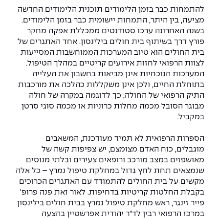
להתמחות כבר בזמן הלימודים
תוכנית הלימודים החדשה
מציעה, בין היתר
,
התמחות יישומית כבר בזמן הלימודים.
בשנה האחרונה ערכו סטודנטים ממכללת אפקה מחקר
פורץ דרך בשיתוף בית חולים בילינסון. אחד האתגרים של
בית החולים הוא טיוב המערכות הממוחשבות המסייעות
לצוות הרפואי לחזות אירועים קריטיים במהלך הטיפול.
המערכות הנוכחיות אינן מביאות בחשבון את העלייה
בתוחלת החיים, ולכן אינן משקללות כהלכה את מורכבות
התיק הרפואי של החולה; כך לדוגמה במקרה של חולה
מבוגר הסובל מכמה מחלות כרוניות או מכמה סוגי סרטן
במקביל.
הספרות הרפואית לא תמיד מעודכנת, המשאבים
מוגבלים, כוח האדם מצומצם, יש צפיפות קשה של
מאושפזים במצב מורכב ורופאים צעירים ובלתי מנוסים
שנמצאים תחת לחץ גדול במחלקת טיפול נמרץ
–
כל אלה
מקשים על בית החולים להתמודד עם האתגרים הכרוכים
בקבלת החלטות קריטיות בדחיפות. לאור זאת פנה פרופ'
פייר זינגר, ראש מחלקת טיפול נמרץ בבית חולים בילינסון
במרכז הרפואי רבין לד"ר יהודית אפרשטיין בהצעה