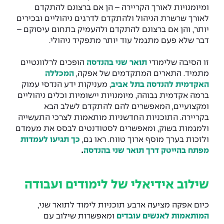
The Afeka Shop
ומיומנויות לאורך הקריירה – הן אם ברצונם להתקדם
אווירה נפיצה במתקני חשמל ומכשור
לאורך שרשרת הניהול ולהתקדם לדרגים ניהוליים ובכירים
חנות החדשנות והיזמות
יותר, והן אם ברצונם להתקדם ולהעמיק בתחום עיסוקם –
קורס ניהול פרויקטים בשילוב AI
דבר שלא פעם מתגמל עוד יותר מתפקיד ניהולי.
זו הסיבה שלימודי
תואר שני בהנדסה
הופכים לרלוונטיים
קורסים מקצועיים מותאמים לארגונים
מתמיד. התארים המתקדמים של אפקה,
המכללה
האקדמית להנדסה בתל אביב
, מעניקות ידע הנדסי עמוק
לכל הקורסים
ברמה אקדמית גבוהה, מיומנויות יישומיות וכלים ניהוליים
ומקצועיים, המאפשרים להם להתקדם לשלב הבא
בקריירה. התוכניות החדשניות מותאמות לצרכי התעשייה
סמסטר ראשון בתיכון
ולמגמות בשוק, ומאפשרים לסטודנטים לבסס את מעמדם
ולזכות בערך מוסף ארוך טווח. ראו גם,
כך תגיעו לעמדות
מפתח בהייטק דרך תואר שני בהנדסה
.
שילוב אידיאלי של לימודים ועבודה
כיום אפקה מציעה ארבע תוכניות לימוד לתואר שני,
המותאמות לאנשים עובדים
ומאפשרות שילוב עם