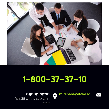
צרו איתנו קשר
1-800-37-37-10
מתחם הפיקוס
mirsham@afeka.ac.il
רחוב מבצע קדש 38, תל
אביב