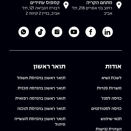
מתחם הקריה
קמפוס עתידים
רחוב בני אפרים 218, תל
דבורה הנביאה 121, תל
אביב
אביב, בניין 2 קומה 2
לעמוד הלינקדאין של מכללת אפקה
לעמוד הפייסבוק של מכללת אפקה
לעמוד היוטיוב של מכללת אפקה
לעמוד האינסטגרם של מכ
לעמוד הטיקטוק ש
לוואטסאפ 
אודות
תואר ראשון
לשכת נשיא
תואר ראשון בהנדסת חשמל
משרות פנויות
תואר ראשון בהנדסה מכנית
כניסה לסגל
תואר ראשון בהנדסה רפואית
כניסה לסטודנטים
תואר ראשון בהנדסת תוכנה
תנאי שימוש
תואר ראשון בהנדסת תעשייה
וניהול
הצהרת נגישות