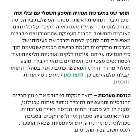
תואר שני במערכות אנרגיה והספק חשמלי
עם ובלי תזה
–
תוכנית בין-תחומית ראשונה מסוגה המשלבת בין הנדסה
מכנית להנדסת חשמל ומקנה ראייה מקיפה על כל תחום
האנרגיה והחשמל. ההבנה העמוקה שהסטודנטים מקבלים
מאפשרת להם לתכנן, לפתח ולבקר את פעילותן של
מערכות מתקדמות דוגמת כבישים חכמים שנטענים תוך
כדי הנסיעה עליהם, פיתוח דלקים ואנרגיות חליפיות ועוד.
לסטודנטים מצטיינים, העומדים בתנאי הקבלה, מוצע
מסלול מחקר יוקרתי המאפשר כתיבת תזה במהלך התואר
וקבלת מלגה לשם כך.
לחצו כאן
למידע נוסף אודות
התכנית.
הנדסת מערכות
– תואר המקנה למהנדס את מגוון הכלים
ההנדסיים והמעשיים להובלה וניהול פיתוח טכנולוגי,
ומקנה לו ידע ממגוון תחומי הנדסה, ראייה מערכתית,
יכולת אינטגרציה, סנכרון וניהול פרויקטים. בסביבה
טכנולוגית עתירת ידע, ידע ומיומנויות שכאלו הופכות
לנכס חשוב עבור מהנדסים.