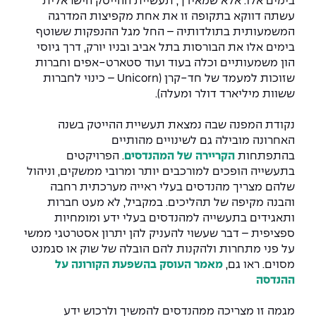
יחידות לימוד אקדמיות
אופק – מרכזים לפיתוח מיומנויות
בימים אלו. אלא שמאידך, תעשיית ההייטק הישראלית
עשתה דווקא בתקופה זו את אחת מקפיצות המדרגה
מדד הכישורים
מועדוני סטודנטים
היחידה למתמטיקה
מדברים הנדסה (פודקאסט)
המשמעותית בתולדותיה – החל מגל ההנפקות ששוטף
מעטפת תמיכה וחוסן למשרתות
בימים אלו את הבורסות בתל אביב ובניו יורק, דרך גיוסי
ולמשרתי המילואים – תשפ״ו
היחידה לפיזיקה
נבחרות הספורט
ידיעות מן העיתונות
הון משמעותיים וכלה בעוד ועוד סטארט-אפים וחברות
שזוכות למעמד של חד-קרן (Unicorn
– כינוי לחברות
ששוות מיליארד דולר ומעלה).
כתבי עת
היחידה לאנגלית
מעורבות חברתית
נקודת המפנה שבה נמצאת תעשיית ההייטק בשנה
כואבים את לכתם
היחידה לחברה ורוח
מרכז החדשנות והיזמות
האחרונה מובילה גם לשינויים מהותיים
בהתפתחות
הקריירה של המהנדסים
. הפרויקטים
המרכז לקידום הלמידה
בתעשייה הופכים למורכבים יותר ומרובי ממשקים, וניהול
לעבוד באפקה
היחידה ללימודי חוץ
שלהם מצריך מהנדסים בעלי ראייה מערכתית רחבה
היחידה לבינלאומיות
והבנה מקיפה של תהליכים. במקביל, לא מעט חברות
משרות פנויות
קורס ניהול לוגיסטיקה ורכש
ותאגידים בתעשייה למהנדסים בעלי ידע ומומחיות
ספציפית – דבר שעשוי להעניק להן יתרון אסטרטגי ממשי
קורס ניהול מוצר בשילוב AI
שכר לימוד
על פני מתחרות ולהקנות להם הובלה של שוק או סגמנט
אזור אישי
מסוים. ראו גם,
מאמר העוסק בהשפעת הקורונה על
מלגות
קורס דירקטורים
ההנדסה
כניסה לסגל
קורס אנרגיה מתחדשת
מגמה זו מצריכה ממהנדסים להמשיך ולרכוש ידע
כניסה לסטודנטים