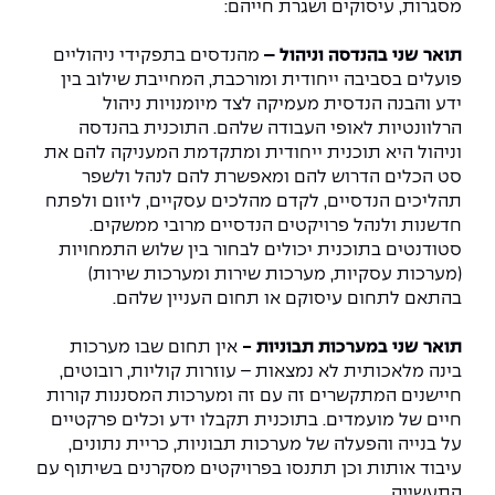
מסגרות, עיסוקים ושגרת חייהם:
תואר שני בהנדסה וניהול –
מהנדסים בתפקידי ניהוליים
פועלים בסביבה ייחודית ומורכבת, המחייבת שילוב בין
ידע והבנה הנדסית מעמיקה לצד מיומנויות ניהול
הרלוונטיות לאופי העבודה שלהם. התוכנית בהנדסה
וניהול היא תוכנית ייחודית ומתקדמת המעניקה להם את
סט הכלים הדרוש להם ומאפשרת להם לנהל ולשפר
תהליכים הנדסיים, לקדם מהלכים עסקיים, ליזום ולפתח
חדשנות ולנהל פרויקטים הנדסיים מרובי ממשקים.
סטודנטים בתוכנית יכולים לבחור בין שלוש התמחויות
(מערכות עסקיות, מערכות שירות ומערכות שירות)
בהתאם לתחום עיסוקם או תחום העניין שלהם.
תואר שני במערכות תבוניות -
אין תחום שבו מערכות
בינה מלאכותית לא נמצאות – עוזרות קוליות, רובוטים,
חיישנים המתקשרים זה עם זה ומערכות המסננות קורות
חיים של מועמדים. בתוכנית תקבלו ידע וכלים פרקטיים
על בנייה והפעלה של מערכות תבוניות, כריית נתונים,
עיבוד אותות וכן תתנסו בפרויקטים מסקרנים בשיתוף עם
התעשייה.