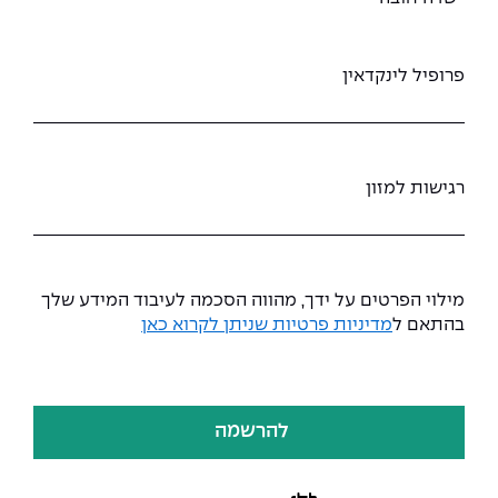
The Afeka Shop
אווירה נפיצה במתקני חשמל ומכשור
חנות החדשנות והיזמות
פרופיל לינקדאין
קורס ניהול פרויקטים בשילוב AI
קורסים מקצועיים מותאמים לארגונים
רגישות למזון
לכל הקורסים
סמסטר ראשון בתיכון
Consent
מילוי הפרטים על ידך, מהווה הסכמה לעיבוד המידע שלך
בהתאם ל
מדיניות פרטיות שניתן לקרוא כאן