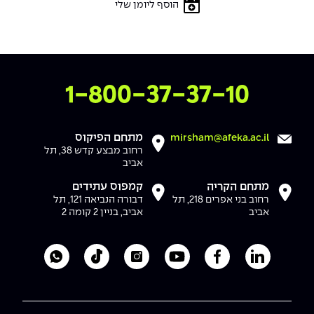
הוסף ליומן שלי
צרו איתנו קשר
1-800-37-37-10
מתחם הפיקוס
mirsham@afeka.ac.il
רחוב מבצע קדש 38, תל
אביב
מתחם הקריה
קמפוס עתידים
רחוב בני אפרים 218, תל
דבורה הנביאה 121, תל
אביב
אביב, בניין 2 קומה 2
לעמוד הלינקדאין של מכללת אפקה
לעמוד הפייסבוק של מכללת אפקה
לעמוד היוטיוב של מכללת אפקה
לעמוד האינסטגרם של מכ
לעמוד הטיקטוק ש
לוואטסאפ 