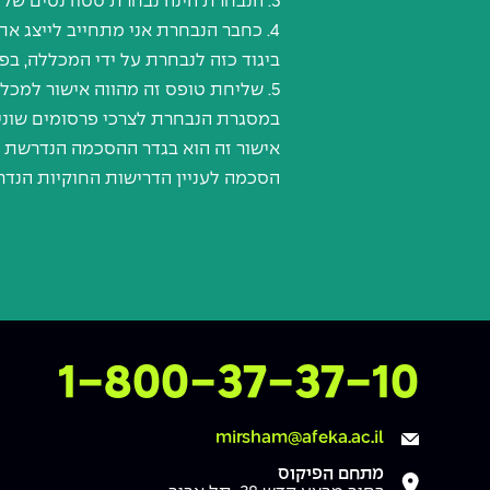
3. הנבחרת הינה נבחרת סטודנטים של מכללת אפקה ואגודת הסטודנטים של אפקה ומייצג אותן בכל פעילות.
4. כחבר הנבחרת אני מתחייב לייצג א
ביגוד כזה לנבחרת על ידי המכללה, בפ
5. שליחת טופס זה מהווה אישור למכ
במסגרת הנבחרת לצרכי פרסומים שונים במדיות שונות, כולל באינטרנט, ללא תמורה ועל פי שיקול דע
הסכמה לעניין הדרישות החוקיות הנדרשו
צרו איתנו קשר
1-800-37-37-10
mirsham@afeka.ac.il
מתחם הפיקוס