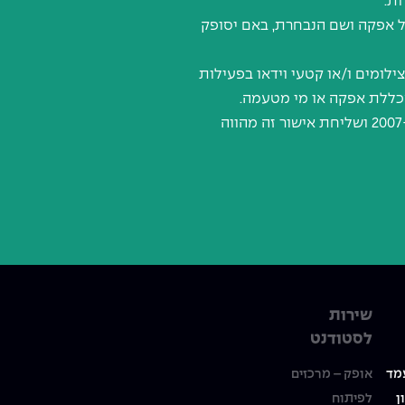
של אפקה ושם הנבחרת, באם יסופק
לומים ו/או קטעי וידאו בפעילות
אישור זה הוא בגדר ההסכמה הנדרשת לפי חוק הגנת הפרטיות, תשמ"א-1981 וחוק זכויות יוצרים, תשס"ח-2007 ושליחת אישור זה מהווה
שירות
לסטודנט
מד
אופק – מרכזים
ן
לפיתוח