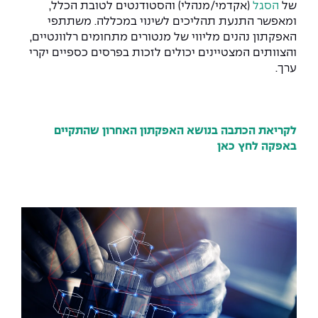
יחידות לימוד אקדמיות
אופק – מרכזים לפיתוח מיומנויות
של
הסגל
(אקדמי/מנהלי) והסטודנטים לטובת הכלל,
ומאפשר התנעת תהליכים לשינוי במכללה. משתתפי
מדד הכישורים
מועדוני סטודנטים
היחידה למתמטיקה
מדברים הנדסה (פודקאסט)
מעטפת תמיכה וחוסן למשרתות
האפקתון נהנים מליווי של מנטורים מתחומים רלוונטיים,
ולמשרתי המילואים – תשפ״ו
והצוותים המצטיינים יכולים לזכות בפרסים כספיים יקרי
היחידה לפיזיקה
נבחרות הספורט
ידיעות מן העיתונות
ערך.
כתבי עת
היחידה לאנגלית
מעורבות חברתית
כואבים את לכתם
היחידה לחברה ורוח
מרכז החדשנות והיזמות
לקריאת הכתבה בנושא האפקתון האחרון שהתקיים
באפקה לחץ כאן
המרכז לקידום הלמידה
לעבוד באפקה
היחידה ללימודי חוץ
היחידה לבינלאומיות
משרות פנויות
קורס ניהול לוגיסטיקה ורכש
קורס ניהול מוצר בשילוב AI
שכר לימוד
אזור אישי
מלגות
קורס דירקטורים
כניסה לסגל
קורס אנרגיה מתחדשת
כניסה לסטודנטים