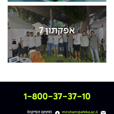
אפקתון 7
צרו איתנו קשר
1-800-37-37-10
מתחם הפיקוס
mirsham@afeka.ac.il