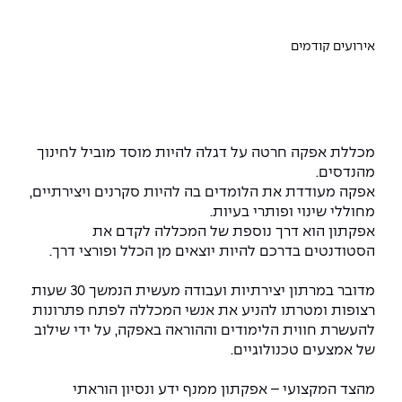
המרכז לפיתוח ומדידות אנטנות
מידע כללי
שירות לסטודנט
מדעי הנתונים AI
מכינות וקורסי הכנה
מכרזי אפקה
הכוון אקדמי
קול קורא להצטרף למעבדת המוחות
אירועים קודמים
עתודה אקדמית
דו-חוגי בהנדסה ומדעים
דקאנט הסטודנטים
נהלים, תקנונים וחקיקה
המרכז לאנרגיה מתחדשת ובת קיימא
מסלול ישיר לתואר ראשון
מרכז קריירה
הוגנות מגדרית
המרכז למחקר יישומי בעיבוד שפה וקול
תואר שני בהנדסה
מכללת אפקה חרטה על דגלה להיות מוסד מוביל לחינוך
מהנדסים.
מעבדות
הצהרת נגישות
הנדסת אנרגיה והספק
המרכז להנדסת חומרים ותהליכים
מידע למועמד תואר שני
אפקה מעודדת את הלומדים בה להיות סקרנים ויצירתיים,
מחוללי שינוי ופותרי בעיות.
מרכז ICSGen.AI
ספרייה
הנדסה וניהול
לעבוד באפקה
הרשמה און ליין
אפקתון הוא דרך נוספת של המכללה לקדם את
הסטודנטים בדרכם להיות יוצאים מן הכלל ופורצי דרך.
לוח שנה אקדמי
הנדסת מערכות
שאלות ותשובות
אגודת הסטודנטים
כנסים
מדובר במרתון יצירתיות ועבודה מעשית הנמשך 30 שעות
צור קשר
הנדסה רפואית
מלגות ע״ב נתוני קבלה
מעטפת תמיכה למשרתות ולמשרתים
רצופות ומטרתו להניע את אנשי המכללה לפתח פתרונות
Skills & Tech
להעשרת חווית הלימודים וההוראה באפקה, על ידי שילוב
מעטפת חוסן
מערכות תבוניות AI
תנאי קבלה - הנדסה
של אמצעים טכנולוגיים.
כנסי פיתוח הון אנושי לאומי בהנדסה
חדשות אפקה
למה לעשות תואר שני באפקה?
מהצד המקצועי – אפקתון ממנף ידע ונסיון הוראתי
כתבות
כנס עיבוד דיבור