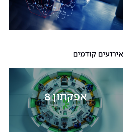
The Afeka Shop
אווירה נפיצה במתקני חשמל ומכשור
חנות החדשנות והיזמות
קורס ניהול פרויקטים בשילוב AI
קורסים מקצועיים מותאמים לארגונים
לכל הקורסים
אירועים קודמים
סמסטר ראשון בתיכון
אפקתון 8