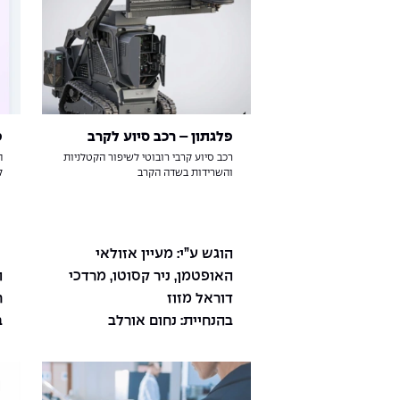
פלגתון – רכב סיוע לקרב
פ
רכב סיוע קרבי רובוטי לשיפור הקטלניות
ה
והשרידות בשדה הקרב
ל
הוגש ע”י: מעיין אזולאי
האופטמן, ניר קסוטו, מרדכי
ה
דוראל מזוז
ח
בהנחיית: נחום אורלב
ב