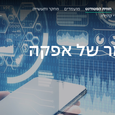
חווית הסטודנט
מועמדים
מחקר ותעשייה
ח
ב
 קהילה
ר של אפקה