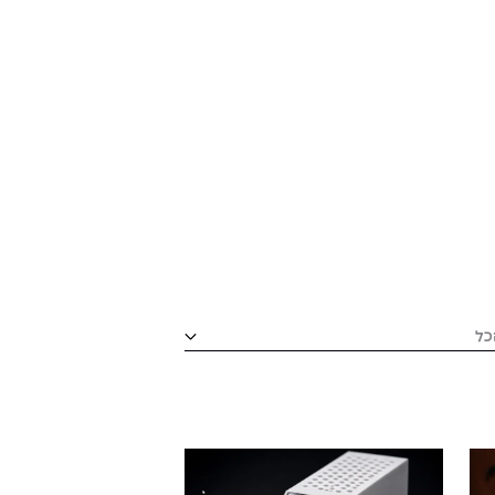
כל
חר יחידה אקדמית לסינון