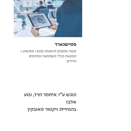
סמישגארד
מ
מענה מתקדם להונאות סמס ( סמישינג )
פ
הפוגעת בכלל משתמשי הטלפונים
ש
הניידים
מ
הוגש ע”י: איתמר חדד, נטע
ה
אלבז
ב
בהנחיית: ויקטור טאובקין
ב