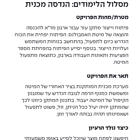
יחידות לימוד אקדמיות
אופק – מרכזים לפיתוח מיומנויות
מסלול הלימודים: הנדסה מכנית
מדד הכישורים
מועדוני סטודנטים
היחידה למתמטיקה
מדברים הנדסה (פודקאסט)
מעטפת תמיכה וחוסן למשרתות
מטרת/מהות הפרויקט
ולמשרתי המילואים – תשפ״ו
היחידה לפיזיקה
נבחרות הספורט
ידיעות מן העיתונות
פיתוח וייצור מתקן עזר עבור ארגון מד"א להכנסה
והוצאה של מיטת האמבולנס. הפיתוח יפחית את הכוח
הנדרש כיום לתפעול, בהתחשב בנוחות המשתמש
כתבי עת
היחידה לאנגלית
מעורבות חברתית
ועלויות הייצור. בנוסף יסייע הפיתוח בהפחתת מספר
הפציעות ותאונות העבודה בארגון, כתוצאה מתפעול
כואבים את לכתם
היחידה לחברה ורוח
מרכז החדשנות והיזמות
המיטה.
המרכז לקידום הלמידה
תאר את הפרויקט
לעבוד באפקה
היחידה ללימודי חוץ
היחידה לבינלאומיות
מערכת מכנית המותקנת בציר האחורי של המיטה
משרות פנויות
קורס ניהול לוגיסטיקה ורכש
ומשמשת כמנוף הרמה לגובה הנדרש עד שמנגנון
הקיפול של המיטה יעבוד. בתכנון המתקן כיוונו לכך
קורס ניהול מוצר בשילוב AI
שהמתקן יהיה יעיל ככל הניתן, זול, פשוט לתפעול
שכר לימוד
אזור אישי
ושאמינותו תהיה גבוהה לאורך זמן.
מלגות
קורס דירקטורים
כניסה לסגל
כיצד נולד הרעיון
קורס אנרגיה מתחדשת
חיפשנו לפתח מוצר שיוכל לסייע באופן משמעותי
כניסה לסטודנטים