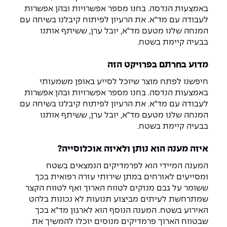
The Afeka Shop
באמצעות הנדסה. בחנו מספר אפשרויות ובהן אפשרות
אווירה נפיצה במתקני חשמל ומכשור
לעבודה עם מד"א. את הרעיון לפיתוח קיבלנו בשיחה עם
חנות החדשנות והיזמות
המנחה שלנו מטעם מד"א, יובל ערן, ששיתף אותנו
קורס ניהול פרויקטים בשילוב AI
בבעיה קיימת בשטח.
קורסים מקצועיים מותאמים לארגונים
מדוע בחרתם בפרויקט הזה
חיפשנו לפתח מוצר שיוכל לסייע באופן משמעותי
לכל הקורסים
באמצעות הנדסה. בחנו מספר אפשרויות ובהן אפשרות
לעבודה עם מד"א. את הרעיון לפיתוח קיבלנו בשיחה עם
המנחה שלנו מטעם מד"א, יובל ערן, ששיתף אותנו
סמסטר ראשון בתיכון
בבעיה קיימת בשטח.
איזה מענה הוא נותן ולאיזה אוכלוסייה?
המענה המיידי הוא לפרמדיקים הנמצאים בשטח
ומסייעים לאזרחים במתן שירותי עזרה רפואית בכך
ששומר על גבם מנזקים לטווח הארוך ואף לטווח הקצר
שמתרחשת לעיתים מביצוע תנועות לא נכונות בלהט
האירוע בשטח. המענה הנוסף הוא לארגון מד"א בכך
שבטווח הארוך פרמדיקים מנוסים יוכלו להמשיך את