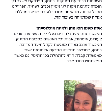
משפחות רבות עם תינוקות. בנוסף, הפרויקט משלב בין
The Afeka Shop
חומרה לתוכנה ויקנה לנו ניסיון וכלים לעתיד. הפרויקט
אווירה נפיצה במתקני חשמל ומכשור
חנות החדשנות והיזמות
מקבל הכוונה מתאימה ממרכז לעיבוד שפה במכללת
אפקה שמתמחה בעיבוד קול.
קורס ניהול פרויקטים בשילוב AI
איזה
מענה הוא נותן ולאיזה אוכלוסייה?
קורסים מקצועיים מותאמים לארגונים
המכשיר נותן מענה להורים בעלי לקות שמיעה, הורים
צעירים, אימהות, אבות וכל האנשים בסביבת התינוק.
לכל הקורסים
המכשיר עוצב בצורה מונגשת לקהל היעד המדובר.
בנוסף, למכשיר מתלווה התרעה אלחוטית אשר
מאפשרת קבלת חיווי להתחלת בכי התינוק גם כאשר
סמסטר ראשון בתיכון
המשתמש בחדר אחר.