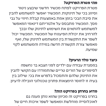
יחידות לימוד אקדמיות
אופק – מרכזים לפיתוח מיומנויות
מהי מטרת הפרויקט?
מטרת הפרויקט לפתח מכשיר חדשני שיבצע ניטור
מדד הכישורים
מועדוני סטודנטים
היחידה למתמטיקה
מדברים הנדסה (פודקאסט)
מעטפת תמיכה וחוסן למשרתות
וסיווג בכי של תינוקות. המכשיר יאפשר למשתמש להבין
ולמשרתי המילואים – תשפ״ו
את סיבת הבכי בזמן אמת באמצעות קבלת חיווי על גבי
היחידה לפיזיקה
נבחרות הספורט
ידיעות מן העיתונות
מסך. המכשיר מתבסס על אלגוריתם דינאמי המאפשר
למשתמש להתאים את השימוש לתינוק שלו ובכך
כתבי עת
היחידה לאנגלית
מעורבות חברתית
להרחיב את יכולת הפיענוח של המכשיר. המכשיר יכול
לשפר את התקשורת בין המשתמש לתינוק שלו, ואף
כואבים את לכתם
היחידה לחברה ורוח
מרכז החדשנות והיזמות
מאפשר צורת תקשורת חדשה במידה והמשתמש לקוי
שמיעה.
המרכז לקידום הלמידה
לעבוד באפקה
היחידה ללימודי חוץ
כיצד
נולד הרעיון?
במסגרת עבודה עם ילדים לפני הצבא בר נחשפה
היחידה לבינלאומיות
משרות פנויות
קורס ניהול לוגיסטיקה ורכש
לסיפורים של הורים טריים שהתמודדו עם הקושי להבין
את התינוק שלהם והתסכול בלפרש את בכי. שילוב בין
קורס ניהול מוצר בשילוב AI
בעיה זו לחוסר הימצאות פתרון טכנולוגי הובילה לרעיון.
שכר לימוד
אזור אישי
מלגות
קורס דירקטורים
מדוע
בחרתן בפרויקט הזה?
כניסה לסגל
בחרנו בפרויקט זה מכיוון שהוא נותן מענה גם
לאוכלוסייה מוחלשת ומאפשר לשפר איכות חיים של
קורס אנרגיה מתחדשת
כניסה לסטודנטים