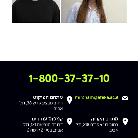
צרו איתנו קשר
1-800-37-37-10
מתחם הפיקוס
mirsham@afeka.ac.il
רחוב מבצע קדש 38, תל
אביב
מתחם הקריה
קמפוס עתידים
רחוב בני אפרים 218, תל
דבורה הנביאה 121, תל
אביב
אביב, בניין 2 קומה 2