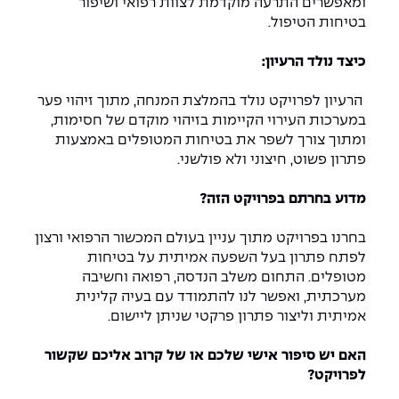
ומאפשרים התרעה מוקדמת לצוות רפואי ושיפור
The Afeka Shop
בטיחות הטיפול.
אווירה נפיצה במתקני חשמל ומכשור
חנות החדשנות והיזמות
כיצד נולד הרעיון:
קורס ניהול פרויקטים בשילוב AI
הרעיון לפרויקט נולד בהמלצת המנחה, מתוך זיהוי פער
קורסים מקצועיים מותאמים לארגונים
במערכות העירוי הקיימות בזיהוי מוקדם של חסימות,
ומתוך צורך לשפר את בטיחות המטופלים באמצעות
לכל הקורסים
פתרון פשוט, חיצוני ולא פולשני.
מדוע בחרתם בפרויקט הזה?
סמסטר ראשון בתיכון
בחרנו בפרויקט מתוך עניין בעולם המכשור הרפואי ורצון
לפתח פתרון בעל השפעה אמיתית על בטיחות
מטופלים. התחום משלב הנדסה, רפואה וחשיבה
מערכתית, ואפשר לנו להתמודד עם בעיה קלינית
אמיתית וליצור פתרון פרקטי שניתן ליישום.
האם יש סיפור אישי שלכם או של קרוב אליכם שקשור
לפרויקט?