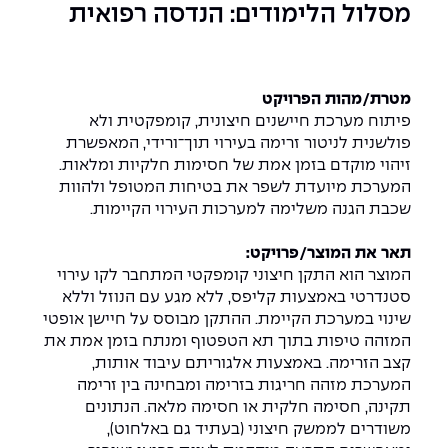
יחידות לימוד אקדמיות
אופק – מרכזים לפיתוח מיומנויות
מסלול הלימודים: הנדסה רפואית
מדד הכישורים
מועדוני סטודנטים
היחידה למתמטיקה
מדברים הנדסה (פודקאסט)
מעטפת תמיכה וחוסן למשרתות
ולמשרתי המילואים – תשפ״ו
היחידה לפיזיקה
נבחרות הספורט
ידיעות מן העיתונות
מטרת/מהות הפרויקט
פיתוח מערכת חיישנים חיצונית, קומפקטית ולא
כתבי עת
היחידה לאנגלית
מעורבות חברתית
פולשנית לניטור זרימה בעירוי תוך־ורידי, המאפשרת
זיהוי מוקדם בזמן אמת של חסימות חלקיות ומלאות.
כואבים את לכתם
היחידה לחברה ורוח
מרכז החדשנות והיזמות
המערכת מיועדת לשפר את בטיחות המטופל ולהוות
שכבת הגנה משלימה למערכות העירוי הקיימות.
המרכז לקידום הלמידה
לעבוד באפקה
היחידה ללימודי חוץ
תאר את המוצר/פרויקט:
המוצר הוא התקן חיצוני קומפקטי המתחבר לקו עירוי
היחידה לבינלאומיות
משרות פנויות
קורס ניהול לוגיסטיקה ורכש
סטנדרטי באמצעות קליפס, ללא מגע עם הנוזל וללא
שינוי במערכת הקיימת. ההתקן מבוסס על חיישן אופטי
קורס ניהול מוצר בשילוב AI
המזהה טיפות בתוך תא הטפטוף ומנתח בזמן אמת את
שכר לימוד
אזור אישי
קצב הזרימה. באמצעות אלגוריתם עיבוד אותות,
המערכת מזהה חריגות בזרימה ומבחינה בין זרימה
מלגות
קורס דירקטורים
כניסה לסגל
תקינה, חסימה חלקית או חסימה מלאה. הנתונים
משודרים לממשק חיצוני (בעתיד גם באלחוט),
קורס אנרגיה מתחדשת
כניסה לסטודנטים