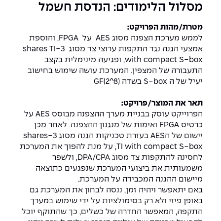
יחידות לימוד אקדמיות
אופק – מרכזים לפיתוח מיומנויות
מסלול הלימודים: הנדסת חשמל
מדד הכישורים
מועדוני סטודנטים
היחידה למתמטיקה
מדברים הנדסה (פודקאסט)
מעטפת תמיכה וחוסן למשרתות
מטרת/מהות הפרויקט:
ולמשרתי המילואים – תשפ״ו
לממש מערכת הצפנה מסוג AES על FPGA, והוספת
היחידה לפיזיקה
נבחרות הספורט
ידיעות מן העיתונות
אמצעי הגנה נגד התקפות ערוצי צד מסוג 3-shares TI
with compact S-box, ופגיעה מינימלית בקצב
כתבי עת
היחידה לאנגלית
מעורבות חברתית
התעבורה של המצפין. המערכת עושה שימוש בחישוב
יעיל של ה S-box בשדה GF(2^8)
כואבים את לכתם
היחידה לחברה ורוח
מרכז החדשנות והיזמות
תאר את המוצר/פרויקט:
המרכז לקידום הלמידה
הפרוייקט עוסק בבניית מערך ההצפנה מבוסס AES על
לעבוד באפקה
היחידה ללימודי חוץ
כרטיס FPGA ואימות של מנגנון ההצפנה. לאחר מכן
יישום של הAES בעזרת טכניקות הגנה מסוג 3-shares
היחידה לבינלאומיות
משרות פנויות
קורס ניהול לוגיסטיקה ורכש
TI with compact S-box, על מנת להפוך את המערכת
לחסינה להתקפות צד מסוג DPA/CPA, ולשפר
קורס ניהול מוצר בשילוב AI
משמעותית את ביצועי המערכת שנפגעים כתוצאה
שכר לימוד
אזור אישי
מיישום ההגנה המכבידה על המערכת.
באם יתאפשר ויהיה זמן, ננסה לבחון את המערכת גם
מלגות
קורס דירקטורים
כניסה לסגל
באופן פיזי ולא רק בסימולציות על ידי שימוש במערך
התקפה, המאפשר החדרה של כשלים, כך שהתוקף יוכל
קורס אנרגיה מתחדשת
כניסה לסטודנטים