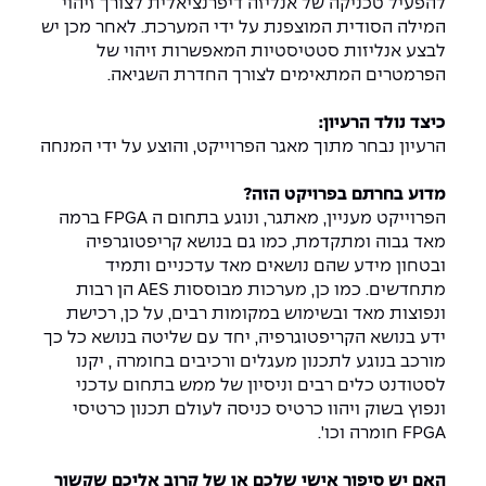
להפעיל טכניקה של אנליזה דיפרנציאלית לצורך זיהוי
The Afeka Shop
המילה הסודית המוצפנת על ידי המערכת. לאחר מכן יש
אווירה נפיצה במתקני חשמל ומכשור
חנות החדשנות והיזמות
לבצע אנליזות סטטיסטיות המאפשרות זיהוי של
הפרמטרים המתאימים לצורך החדרת השגיאה.
קורס ניהול פרויקטים בשילוב AI
כיצד נולד הרעיון:
קורסים מקצועיים מותאמים לארגונים
הרעיון נבחר מתוך מאגר הפרוייקט, והוצע על ידי המנחה
לכל הקורסים
מדוע בחרתם בפרויקט הזה?
הפרוייקט מעניין, מאתגר, ונוגע בתחום ה FPGA ברמה
מאד גבוה ומתקדמת, כמו גם בנושא קריפטוגרפיה
סמסטר ראשון בתיכון
ובטחון מידע שהם נושאים מאד עדכניים ותמיד
מתחדשים. כמו כן, מערכות מבוססות AES הן רבות
ונפוצות מאד ובשימוש במקומות רבים, על כן, רכישת
ידע בנושא הקריפטוגרפיה, יחד עם שליטה בנושא כל כך
מורכב בנוגע לתכנון מעגלים ורכיבים בחומרה , יקנו
לסטודנט כלים רבים וניסיון של ממש בתחום עדכני
ונפוץ בשוק ויהוו כרטיס כניסה לעולם תכנון כרטיסי
FPGA חומרה וכו'.
האם יש סיפור אישי שלכם או של קרוב אליכם שקשור