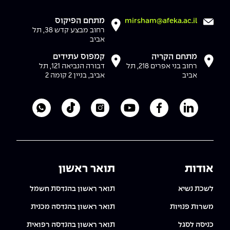
מתחם הפיקוס
mirsham@afeka.ac.il
רחוב מבצע קדש 38, תל
אביב
מתחם הקריה
קמפוס עתידים
רחוב בני אפרים 218, תל
דבורה הנביאה 121, תל
אביב
אביב, בניין 2 קומה 2
לעמוד הלינקדאין של מכללת אפקה
לעמוד הפייסבוק של מכללת אפקה
לעמוד היוטיוב של מכללת אפקה
לעמוד האינסטגרם של מכ
לעמוד הטיקטוק ש
לוואטסאפ 
אודות
תואר ראשון
לשכת נשיא
תואר ראשון בהנדסת חשמל
משרות פנויות
תואר ראשון בהנדסה מכנית
כניסה לסגל
תואר ראשון בהנדסה רפואית