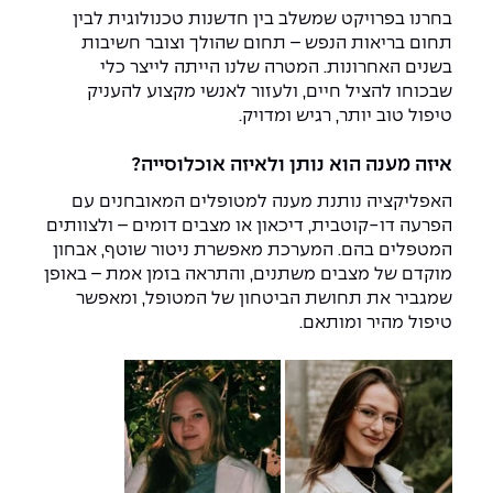
The Afeka Shop
בחרנו בפרויקט שמשלב בין חדשנות טכנולוגית לבין
אווירה נפיצה במתקני חשמל ומכשור
תחום בריאות הנפש – תחום שהולך וצובר חשיבות
חנות החדשנות והיזמות
בשנים האחרונות. המטרה שלנו הייתה לייצר כלי
קורס ניהול פרויקטים בשילוב AI
שבכוחו להציל חיים, ולעזור לאנשי מקצוע להעניק
טיפול טוב יותר, רגיש ומדויק.
קורסים מקצועיים מותאמים לארגונים
איזה מענה הוא נותן ולאיזה אוכלוסייה?
לכל הקורסים
האפליקציה נותנת מענה למטופלים המאובחנים עם
הפרעה דו-קוטבית, דיכאון או מצבים דומים – ולצוותים
המטפלים בהם. המערכת מאפשרת ניטור שוטף, אבחון
סמסטר ראשון בתיכון
מוקדם של מצבים משתנים, והתראה בזמן אמת – באופן
שמגביר את תחושת הביטחון של המטופל, ומאפשר
טיפול מהיר ומותאם.