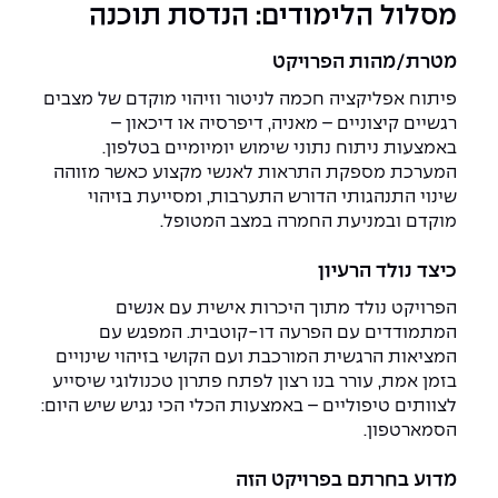
יחידות לימוד אקדמיות
אופק – מרכזים לפיתוח מיומנויות
מסלול הלימודים: הנדסת תוכנה
מדד הכישורים
מועדוני סטודנטים
היחידה למתמטיקה
מדברים הנדסה (פודקאסט)
מעטפת תמיכה וחוסן למשרתות
מטרת/מהות הפרויקט
ולמשרתי המילואים – תשפ״ו
היחידה לפיזיקה
נבחרות הספורט
ידיעות מן העיתונות
פיתוח אפליקציה חכמה לניטור וזיהוי מוקדם של מצבים
רגשיים קיצוניים – מאניה, דיפרסיה או דיכאון –
באמצעות ניתוח נתוני שימוש יומיומיים בטלפון.
כתבי עת
היחידה לאנגלית
מעורבות חברתית
המערכת מספקת התראות לאנשי מקצוע כאשר מזוהה
שינוי התנהגותי הדורש התערבות, ומסייעת בזיהוי
כואבים את לכתם
היחידה לחברה ורוח
מרכז החדשנות והיזמות
מוקדם ובמניעת החמרה במצב המטופל.
המרכז לקידום הלמידה
כיצד נולד הרעיון
לעבוד באפקה
היחידה ללימודי חוץ
היחידה לבינלאומיות
הפרויקט נולד מתוך היכרות אישית עם אנשים
משרות פנויות
קורס ניהול לוגיסטיקה ורכש
המתמודדים עם הפרעה דו-קוטבית. המפגש עם
המציאות הרגשית המורכבת ועם הקושי בזיהוי שינויים
קורס ניהול מוצר בשילוב AI
בזמן אמת, עורר בנו רצון לפתח פתרון טכנולוגי שיסייע
שכר לימוד
אזור אישי
לצוותים טיפוליים – באמצעות הכלי הכי נגיש שיש היום:
מלגות
קורס דירקטורים
הסמארטפון.
כניסה לסגל
מדוע בחרתם בפרויקט הזה
קורס אנרגיה מתחדשת
כניסה לסטודנטים