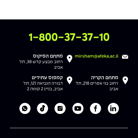
צרו איתנו קשר
1-800-37-37-10
מתחם הפיקוס
mirsham@afeka.ac.il
רחוב מבצע קדש 38, תל
אביב
מתחם הקריה
קמפוס עתידים
רחוב בני אפרים 218, תל
דבורה הנביאה 121, תל
אביב
אביב, בניין 2 קומה 2
לעמוד הלינקדאין של מכללת אפקה
לעמוד הפייסבוק של מכללת אפקה
לעמוד היוטיוב של מכללת אפקה
לעמוד האינסטגרם של מכ
לעמוד הטיקטוק ש
לוואטסאפ 