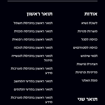
The Afeka Shop
אווירה נפיצה במתקני חשמל ומכשור
חנות החדשנות והיזמות
אודות
תואר ראשון
קורס ניהול פרויקטים בשילוב AI
לשכת נשיא
תואר ראשון בהנדסת חשמל
קורסים מקצועיים מותאמים לארגונים
משרות פנויות
תואר ראשון בהנדסה מכנית
כניסה לסגל
תואר ראשון בהנדסה רפואית
לכל הקורסים
כניסה לסטודנטים
תואר ראשון בהנדסת תוכנה
תנאי שימוש
תואר ראשון בהנדסת תעשייה
סמסטר ראשון בתיכון
וניהול
הצהרת נגישות
תואר ראשון בהנדסת מערכות
מדיניות פרטיות
מידע
מפת האתר
תואר ראשון במדעי המחשב
תואר ראשון במדעי הנתונים
תואר ראשון בהנדסת מערכות
תואר שני
מידע