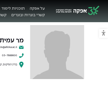
על אפקה
תוכניות לימוד
קשרי בוגרות ובוגרים
קשרי
מכללת אפקה
מעבר למצב נגיש
מר עמית
lA@afeka.ac.il
03-7688600
בניין הפיקוס, קו