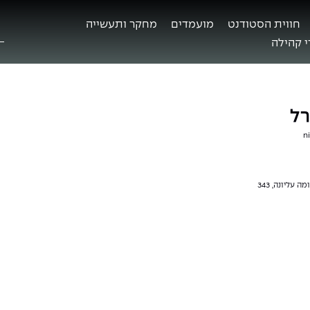
חווית הסטודנט
מועמדים
מחקר ותעשייה
ח
ב
 קהילה
רל
ni
ה עליונה, 343