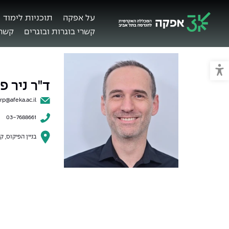
על אפקה
תוכניות לימוד
קשרי בוגרות ובוגרים
קשרי
מכללת אפקה
מעבר למצב נגיש
ד"ר ניר פ
rp@afeka.ac.il
03-7688661
בניין הפיקוס, קומ