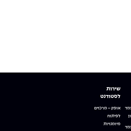
שירות
לסטודנט
מד
אופק – מרכזים
ן
לפיתוח
מיומנויות
מד