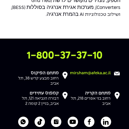
הספק, ממירים מקושרים לרשת
(Grid Tied
The Afeka Shop
מערכות אגירת אנרגיה בסוללות
(BESS),
Converters),
אווירה נפיצה במתקני חשמל ומכשור
חנות החדשנות והיזמות
בהמרת אנרגיה
ושילוב טכנולוגיות
AI
.
קורס ניהול פרויקטים בשילוב AI
קורסים מקצועיים מותאמים לארגונים
לכל הקורסים
צרו איתנו קשר
1-800-37-37-10
סמסטר ראשון בתיכון
מתחם הפיקוס
mirsham@afeka.ac.il
רחוב מבצע קדש 38, תל
אביב
מתחם הקריה
קמפוס עתידים
רחוב בני אפרים 218, תל
דבורה הנביאה 121, תל
אביב
אביב, בניין 2 קומה 2
לעמוד הלינקדאין של מכללת אפקה
לעמוד הפייסבוק של מכללת אפקה
לעמוד היוטיוב של מכללת אפקה
לעמוד האינסטגרם של מכ
לעמוד הטיקטוק ש
לוואטסאפ 