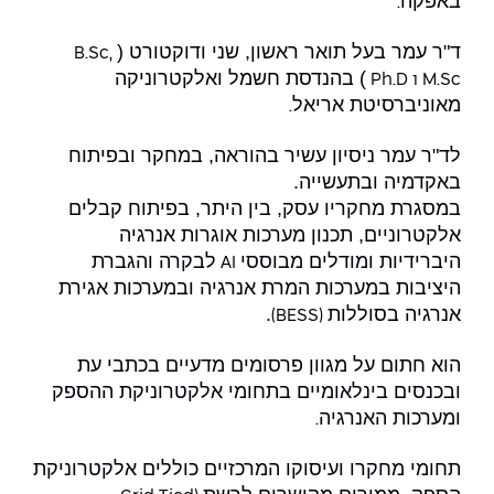
באפקה
יחידות לימוד אקדמיות
אופק – מרכזים לפיתוח מיומנויות
.
מדד הכישורים
מועדוני סטודנטים
היחידה למתמטיקה
מדברים הנדסה (פודקאסט)
ד"ר עמר בעל תואר ראשון, שני ודוקטורט (
מעטפת תמיכה וחוסן למשרתות
B.Sc,
) בהנדסת חשמל ואלקטרוניקה
ולמשרתי המילואים – תשפ״ו
M.Sc
ו
Ph.D
היחידה לפיזיקה
נבחרות הספורט
ידיעות מן העיתונות
מאוניברסיטת אריאל
.
כתבי עת
היחידה לאנגלית
מעורבות חברתית
לד"ר עמר ניסיון עשיר בהוראה, במחקר ובפיתוח
באקדמיה ובתעשייה.
כואבים את לכתם
היחידה לחברה ורוח
מרכז החדשנות והיזמות
במסגרת מחקריו עסק, בין היתר, בפיתוח קבלים
אלקטרוניים, תכנון מערכות אוגרות אנרגיה
המרכז לקידום הלמידה
היברידיות ומודלים מבוססי
לבקרה והגברת
AI
לעבוד באפקה
היחידה ללימודי חוץ
היציבות במערכות המרת אנרגיה ובמערכות אגירת
היחידה לבינלאומיות
אנרגיה בסוללות
.
(BESS)
משרות פנויות
קורס ניהול לוגיסטיקה ורכש
הוא חתום על מגוון פרסומים מדעיים בכתבי עת
קורס ניהול מוצר בשילוב AI
שכר לימוד
ובכנסים בינלאומיים בתחומי אלקטרוניקת ההספק
אזור אישי
ומערכות האנרגיה
.
מלגות
קורס דירקטורים
כניסה לסגל
תחומי מחקרו ועיסוקו המרכזיים כוללים אלקטרוניקת
קורס אנרגיה מתחדשת
כניסה לסטודנטים