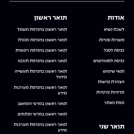
The Afeka Shop
אווירה נפיצה במתקני חשמל ומכשור
חנות החדשנות והיזמות
אודות
תואר ראשון
קורס ניהול פרויקטים בשילוב AI
לשכת נשיא
תואר ראשון בהנדסת חשמל
קורסים מקצועיים מותאמים לארגונים
משרות פנויות
תואר ראשון בהנדסה מכנית
כניסה לסגל
תואר ראשון בהנדסה רפואית
לכל הקורסים
כניסה לסטודנטים
תואר ראשון בהנדסת תוכנה
תנאי שימוש
תואר ראשון בהנדסת תעשייה
סמסטר ראשון בתיכון
וניהול
הצהרת נגישות
תואר ראשון בהנדסת מערכות
מדיניות פרטיות
מידע
מפת האתר
תואר ראשון במדעי המחשב
תואר ראשון במדעי הנתונים
תואר ראשון בהנדסת מערכות
תואר שני
מידע