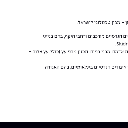
הנדסיים מורכבים ורחבי היקף, בהם בנייני
אדמה, מבני בנייה, תכנון מבני עץ (כולל עץ צלוב -
מהנדס אזרחי מוסמך בארה"ב, קנדה, ובישראל, ומחזיק בתואר עמית (Fellow) של מספר איגודים הנדסיים בינלאומיים, בהם האגודה