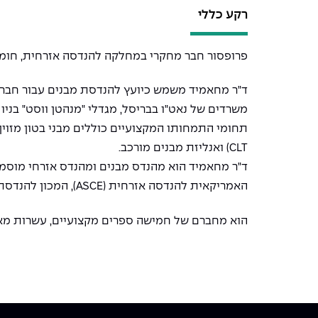
רקע כללי
פרופסור חבר מחקרי במחלקה להנדסה אזרחית, חומרים וסביבה באוניברסיטת אילינו
ד"ר מחאמיד משמש כיועץ להנדסת מבנים עבור חברות 
משרדים של נאט"ו בבריסל, מגדלי "מנהטן ווסט" בניו יורק, ופרויקטים שוני
תחומי התמחותו המקצועיים כוללים מבני בטון מזוין ו
CLT) ואנליזת מבנים מורכב.
האמריקאית להנדסה אזרחית (ASCE), המכון להנדסת מבנים (SEI) והמכון האמריקאי לבטון (ACI).
הוא מחברם של חמישה ספרים מקצועיים, עשרות מאמ