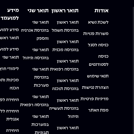
מידע
אודות
תואר ראשון
תואר שני
למועמד
לשכת נשיא
תואר ראשון
תואר שני
מידע למוע
בהנדסת חשמל
בהנדסת אנרגיה
משרות פנויות
תואר ראשו
והספק
תואר ראשון
כניסה לסגל
מידע למוע
בהנדסה מכנית
תואר שני
כניסה
תואר שני
בהנדסה וניהול
תואר ראשון
לסטודנטים
לימודי חוץ
בהנדסה רפואית
תואר שני
תנאי שימוש
בהנדסת
מכינות ותכ
תואר ראשון
מערכות
הצהרת נגישות
הכנה
בהנדסת תוכנה
תואר שני
מדיניות פרטיות
היחידה לפי
תואר ראשון
בהנדסה רפואית
בהנדסת תעשייה
מפת האתר
היחידה ללי
וניהול
תואר שני
אנגלית
במערכות
תואר ראשון
היחידה
תבוניות