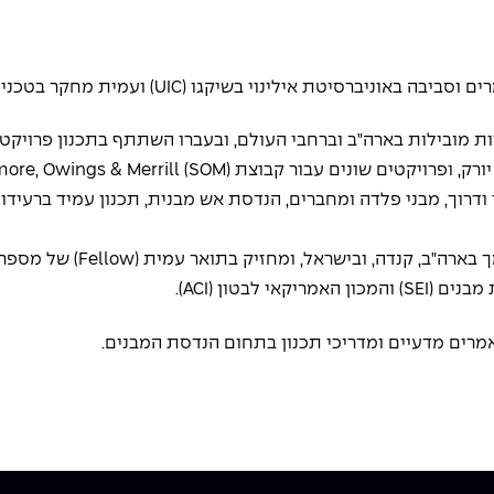
י בשיקגו (UIC) ועמית מחקר בטכניון - מכון טכנולוגי לישראל.
מובילות בארה"ב וברחבי העולם, ובעברו השתתף בתכנון פרויקטים 
ם עבור קבוצת Skidmore, Owings & Merrill (SOM).
דרוך, מבני פלדה ומחברים, הנדסת אש מבנית, תכנון עמיד ברעידות 
ד"ר מחאמיד הוא מהנדס מבנים ו
רים מדעיים ומדריכי תכנון בתחום הנדסת המבנים.