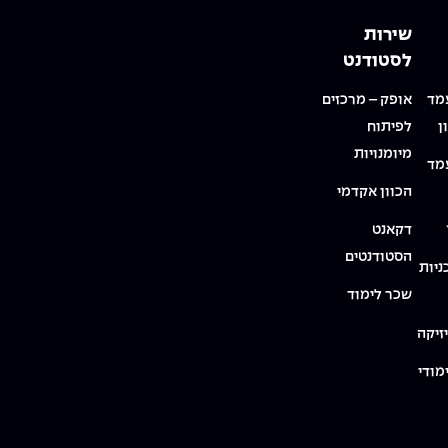
שירות
לסטודנט
מד
אופק – מרכזים
ן
לפיתוח
מיומנויות
מד
הכוון אקדמי
דקאנט
הסטודנטים
ניות
שכר לימוד
זיקה
מודי