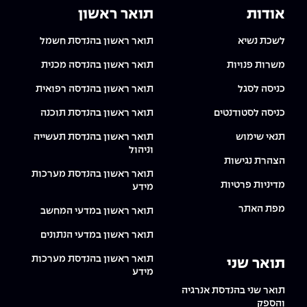
The Afeka Shop
אודות
תואר ראשון
אווירה נפיצה במתקני חשמל ומכשור
חנות החדשנות והיזמות
לשכת נשיא
תואר ראשון בהנדסת חשמל
קורס ניהול פרויקטים בשילוב AI
משרות פנויות
תואר ראשון בהנדסה מכנית
קורסים מקצועיים מותאמים לארגונים
כניסה לסגל
תואר ראשון בהנדסה רפואית
כניסה לסטודנטים
תואר ראשון בהנדסת תוכנה
לכל הקורסים
תנאי שימוש
תואר ראשון בהנדסת תעשייה
וניהול
הצהרת נגישות
סמסטר ראשון בתיכון
תואר ראשון בהנדסת מערכות
מדיניות פרטיות
מידע
מפת האתר
תואר ראשון במדעי המחשב
תואר ראשון במדעי הנתונים
תואר ראשון בהנדסת מערכות
תואר שני
מידע
תואר שני בהנדסת אנרגיה
והספק