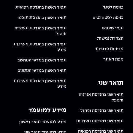
The Afeka Shop
כניסה לסגל
תואר ראשון בהנדסה רפואית
אווירה נפיצה במתקני חשמל ומכשור
חנות החדשנות והיזמות
כניסה לסטודנטים
תואר ראשון בהנדסת תוכנה
קורס ניהול פרויקטים בשילוב AI
תנאי שימוש
תואר ראשון בהנדסת תעשייה
וניהול
קורסים מקצועיים מותאמים לארגונים
הצהרת נגישות
תואר ראשון בהנדסת מערכות
מדיניות פרטיות
מידע
לכל הקורסים
מפת האתר
תואר ראשון במדעי המחשב
תואר ראשון במדעי הנתונים
סמסטר ראשון בתיכון
תואר ראשון בהנדסת מערכות
תואר שני
מידע
תואר שני בהנדסת אנרגיה
והספק
מידע למועמד
תואר שני בהנדסה וניהול
תואר שני בהנדסת מערכות
מידע למועמד תואר ראשון
תואר שני בהנדסה רפואית
מידע למועמד תואר שני