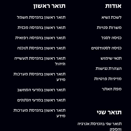
The Afeka Shop
אודות
תואר ראשון
אווירה נפיצה במתקני חשמל ומכשור
חנות החדשנות והיזמות
לשכת נשיא
תואר ראשון בהנדסת חשמל
קורס ניהול פרויקטים בשילוב AI
משרות פנויות
תואר ראשון בהנדסה מכנית
קורסים מקצועיים מותאמים לארגונים
כניסה לסגל
תואר ראשון בהנדסה רפואית
כניסה לסטודנטים
תואר ראשון בהנדסת תוכנה
לכל הקורסים
תנאי שימוש
תואר ראשון בהנדסת תעשייה
וניהול
הצהרת נגישות
סמסטר ראשון בתיכון
תואר ראשון בהנדסת מערכות
מדיניות פרטיות
מידע
מפת האתר
תואר ראשון במדעי המחשב
תואר ראשון במדעי הנתונים
תואר ראשון בהנדסת מערכות
תואר שני
מידע
תואר שני בהנדסת אנרגיה
והספק