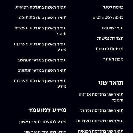
The Afeka Shop
כניסה לסגל
תואר ראשון בהנדסה רפואית
אווירה נפיצה במתקני חשמל ומכשור
חנות החדשנות והיזמות
כניסה לסטודנטים
תואר ראשון בהנדסת תוכנה
קורס ניהול פרויקטים בשילוב AI
תנאי שימוש
תואר ראשון בהנדסת תעשייה
וניהול
קורסים מקצועיים מותאמים לארגונים
הצהרת נגישות
תואר ראשון בהנדסת מערכות
מדיניות פרטיות
מידע
לכל הקורסים
מפת האתר
תואר ראשון במדעי המחשב
תואר ראשון במדעי הנתונים
סמסטר ראשון בתיכון
תואר ראשון בהנדסת מערכות
תואר שני
מידע
תואר שני בהנדסת אנרגיה
והספק
מידע למועמד
תואר שני בהנדסה וניהול
תואר שני בהנדסת מערכות
מידע למועמד תואר ראשון
תואר שני בהנדסה רפואית
מידע למועמד תואר שני