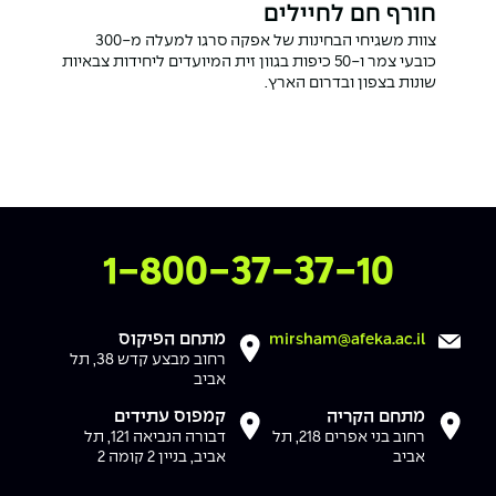
חורף חם לחיילים
צוות משגיחי הבחינות של אפקה סרגו למעלה מ-300
כובעי צמר ו-50 כיפות בגוון זית המיועדים ליחידות צבאיות
שונות בצפון ובדרום הארץ.
צרו איתנו קשר
1-800-37-37-10
מתחם הפיקוס
mirsham@afeka.ac.il
רחוב מבצע קדש 38, תל
אביב
מתחם הקריה
קמפוס עתידים
רחוב בני אפרים 218, תל
דבורה הנביאה 121, תל
אביב
אביב, בניין 2 קומה 2