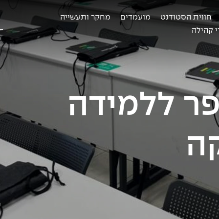
חווית הסטודנט
מועמדים
מחקר ותעשייה
ח
ב
 קהילה
פר ללמידה
ה