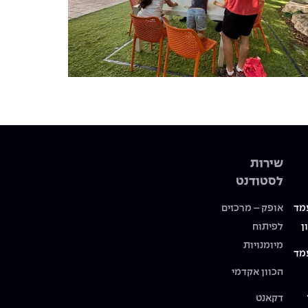
שירות
לסטודנט
מד
אופק – מרכזים
ן
לפיתוח
מיומנויות
מד
הכוון אקדמי
דקאנט