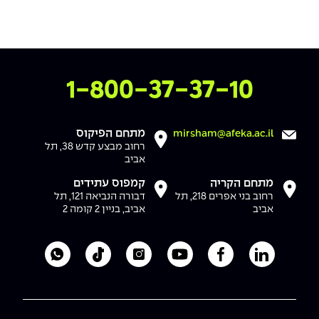
צרו איתנו קשר
1-800-37-37-10
מתחם הפיקוס
mirsham@afeka.ac.il
רחוב מבצע קדש 38, תל
אביב
מתחם הקריה
קמפוס עתידים
רחוב בני אפרים 218, תל
דבורה הנביאה 121, תל
אביב
אביב, בניין 2 קומה 2
לעמוד הלינקדאין של מכללת אפקה
לעמוד הפייסבוק של מכללת אפקה
לעמוד היוטיוב של מכללת אפקה
לעמוד האינסטגרם של מכ
לעמוד הטיקטוק ש
לוואטסאפ 