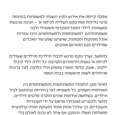
המרכז לפיתוח ומדידות אנטנות
מידע כללי
שירות לסטודנט
מדעי הנתונים AI
מכינות וקורסי הכנה
מכרזי אפקה
הכוון אקדמי
קול קורא להצטרף למעבדת המוחות
אפקה קיימה את אירוע הקיץ השנתי למשפחות בסינמה
עתודה אקדמית
דו-חוגי בהנדסה ומדעים
סיטי גלילות ואת טקס העלייה לכיתה א' - חגיגה מרגשת
דקאנט הסטודנטים
נהלים, תקנונים וחקיקה
המרכז לאנרגיה מתחדשת ובת קיימא
ומשמחת לילדי הסגל האקדמי והמנהלי ולבני
מסלול ישיר לתואר ראשון
משפחותיהם. למשתתפות ולמשתתפים חיכו עמדות
מרכז קריירה
הוגנות מגדרית
המרכז למחקר יישומי בעיבוד שפה וקול
תואר שני בהנדסה
אוכל מפנקות ומגוונות, שהציעו שפע של מאכלים
שהילדים (וגם ההורים) אוהבים.
מעבדות
הצהרת נגישות
הנדסת אנרגיה והספק
המרכז להנדסת חומרים ותהליכים
מידע למועמד תואר שני
בהמשך, נערך טקס מרגש לכבוד הילדות והילדים שעולים
מרכז ICSGen.AI
ספרייה
הנדסה וניהול
לעבוד באפקה
הרשמה און ליין
לכיתה א' בשנת הלימודים הקרובה. כל ילדה וילד קיבלו
ילקוט , שעון, קלמר ומארז טושים וכלי כתיבה, לצד ברכות
ואיחולים לשנה הראשונה בבית הספר.
לוח שנה אקדמי
הנדסת מערכות
שאלות ותשובות
אגודת הסטודנטים
כנסים
לאחר מכן, התפזרו המשתתפות והמשתתפים בין
צור קשר
הנדסה רפואית
מלגות ע״ב נתוני קבלה
מעטפת תמיכה למשרתות ולמשרתים
Skills & Tech
האולמות השונים, כל משפחה לפי בחירתה ובהתאם לגיל
הילדים. בשלושה אולמות שונים הוקרנו סרטים לילדים ,
מעטפת חוסן
מערכות תבוניות AI
תנאי קבלה - הנדסה
לנוער ולבוגרים (שנבחרו מראש על ידי העובדות
כנסי פיתוח הון אנושי לאומי בהנדסה
חדשות אפקה
והעובדים), כך שלכל אחת ואחד הוענקה חוויה קולנועית
למה לעשות תואר שני באפקה?
מושלמת משלו. וכמובן, אף אחד לא נכנס לאולם בלי
כתבות
כנס עיבוד דיבור