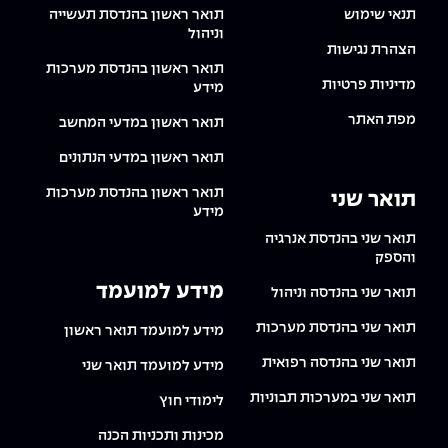
The Afeka Shop
תנאי שימוש
תואר ראשון בהנדסת תעשייה
אווירה נפיצה במתקני חשמל ומכשור
וניהול
חנות החדשנות והיזמות
הצהרת נגישות
תואר ראשון בהנדסת מערכות
קורס ניהול פרויקטים בשילוב AI
מדיניות פרטיות
מידע
מפת האתר
תואר ראשון במדעי המחשב
קורסים מקצועיים מותאמים לארגונים
תואר ראשון במדעי הנתונים
לכל הקורסים
תואר ראשון בהנדסת מערכות
תואר שני
מידע
תואר שני בהנדסת אנרגיה
סמסטר ראשון בתיכון
והספק
מידע למועמד
תואר שני בהנדסה וניהול
תואר שני בהנדסת מערכות
מידע למועמד תואר ראשון
תואר שני בהנדסה רפואית
מידע למועמד תואר שני
תואר שני במערכות תבוניות
לימודי חוץ
מכינות ותכניות הכנה