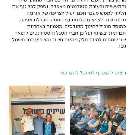
ארגון בעידן משבר האקלים. יחד עם חברי מהאקדמיה
The Afeka Shop
והתעשייה ובעזרת סטודנטים מאפקה, נספק לכל גוף את
אווירה נפיצה במתקני חשמל ומכשור
הליווי לממש מעבר חכם ויעיל לצריכה של אנרגיה
חנות החדשנות והיזמות
מתחדשת ולצמצום פליטת גזי חממה. מכללת אפקה,
קורס ניהול פרויקטים בשילוב AI
כמוסד מוביל לחינוך מהנדסים, מאמינה באחריות
חברתית ובשינוי ועל כן חברי הסגל והסטודנטים לתואר
קורסים מקצועיים מותאמים לארגונים
שני שמחים להיות חלק ממיזם חשוב ומשפיע כמו חשמל
100.
לכל הקורסים
סמסטר ראשון בתיכון
רוצים להצטרף למיזם? לחצו כאן