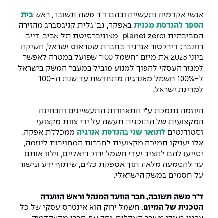
יחידות לימוד אקדמיות
אופק – מרכזים לפיתוח מיומנויות
אנשי אקדמיה ותעשייה ובהם ד"ר משה תשובה, ראש
בית
מדד הכישורים
מועדוני סטודנטים
היחידה למתמטיקה
מדברים הנדסה (פודקאסט)
מעטפת תמיכה וחוסן למשרתות
הספר להנדסת מכנית
באפקה, גב' גלית קניגסברג מהזירה
ולמשרתי המילואים – תשפ״ו
הסביבתית וplanet zero מאוניברסיטת תל אביב, דייב
היחידה לפיזיקה
נבחרות הספורט
ידיעות מן העיתונות
רוזנברג דירקטור אנרגיה בחברת שטראוס ישראל, השיקה
ביוני 2023 את מיזם "חשמל 100" שפועל במטרה לאפשר
כתבי עת
היחידה לאנגלית
מעורבות חברתית
למגזר העסקי להפוך למנוע מוביל במעבר המשק בישראל
ל-100% חשמל מאנרגיה מתחדשת עד שנת ה-100
כואבים את לכתם
היחידה לחברה ורוח
מרכז החדשנות והיזמות
למדינת ישראל.
היוזמה נתמכת ע"י התאחדות התעשיינים והבחינה
המרכז לקידום הלמידה
המקצועית של התוכנית תעשה על ידי צוות מקצועי
לעבוד באפקה
היחידה ללימודי חוץ
וסטודנטים
לתואר שני בהנדסת אנרגיה
ממכללת אפקה.
היחידה לבינלאומיות
משרות פנויות
קורס ניהול לוגיסטיקה ורכש
אלו יעניקו תמיכה מקצועית לחברות המחויבות ליוזמה,
יסייעו להם להציב יעדי חשמל ירוק ריאליים, וילוו אותם
עד להטמעה מלאה תוך אספקת כלים, שיתוף ידע וגישור
קורס ניהול מוצר בשילוב AI
שכר לימוד
אזור אישי
על חסמים במשק הישראלי.
מלגות
קורס דירקטורים
כניסה לסגל
ד"ר משה תשובה, חבר הוועד המנהל וראש הוועדה
הטכנית של המיזם
: חשמל ירוק הוא אינטרס עסקי של כל
קורס אנרגיה מתחדשת
כניסה לסטודנטים