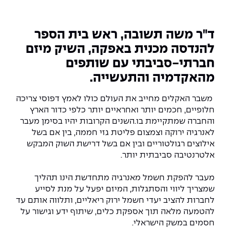
המרכז לפיתוח ומדידות אנטנות
מידע כללי
שירות לסטודנט
מדעי הנתונים AI
מכינות וקורסי הכנה
מכרזי אפקה
הכוון אקדמי
קול קורא להצטרף למעבדת המוחות
ד"ר משה תשובה, ראש בית הספר
עתודה אקדמית
דו-חוגי בהנדסה ומדעים
להנדסה מכנית באפקה, השיק מיזם
דקאנט הסטודנטים
נהלים, תקנונים וחקיקה
המרכז לאנרגיה מתחדשת ובת קיימא
חברתי-סביבתי עם שותפים
מסלול ישיר לתואר ראשון
מרכז קריירה
הוגנות מגדרית
המרכז למחקר יישומי בעיבוד שפה וקול
מהאקדמיה והתעשייה.
תואר שני בהנדסה
משבר האקלים מחייב את העולם כולו לאמץ דפוסי צריכה
מעבדות
הצהרת נגישות
הנדסת אנרגיה והספק
המרכז להנדסת חומרים ותהליכים
מידע למועמד תואר שני
חלופיים, חכמים יותר ואחראיים יותר כלפי כדור הארץ
והחברה שמתקיימת בו.השנים הקרובות יהיו בסימן מעבר
מרכז ICSGen.AI
ספרייה
הנדסה וניהול
לעבוד באפקה
הרשמה און ליין
לאנרגיה ירוקה וצמצום פליטת גזי חממה, בין אם בשל
אילוצים רגולטוריים ובין אם בשל דרישת השוק המבקש
לוח שנה אקדמי
הנדסת מערכות
שאלות ותשובות
אגודת הסטודנטים
אלטרנטיבה סביבתית יותר.
כנסים
צור קשר
הנדסה רפואית
מלגות ע״ב נתוני קבלה
מעטפת תמיכה למשרתות ולמשרתים
מעבר להפקת חשמל מאנרגיה מתחדשת הינו תהליך
Skills & Tech
שמצריך ליווי והסתגלות, המיזם יפעל על מנת לסייע
מעטפת חוסן
מערכות תבוניות AI
תנאי קבלה - הנדסה
לחברות להציב יעדי חשמל ירוק ריאליים, ותלווה אותם עד
כנסי פיתוח הון אנושי לאומי בהנדסה
חדשות אפקה
להטמעה מלאה תוך אספקת כלים, שיתוף ידע וגישור על
למה לעשות תואר שני באפקה?
חסמים במשק הישראלי.
כתבות
כנס עיבוד דיבור