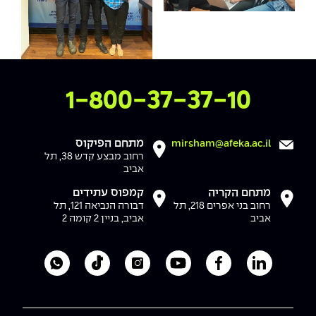
צרו איתנו קשר
1-800-37-37-10
מתחם הפיקוס
mirsham@afeka.ac.il
רחוב מבצע קדש 38, תל
אביב
מתחם הקריה
קמפוס עתידים
רחוב בני אפרים 218, תל
דבורה הנביאה 121, תל
אביב
אביב, בניין 2 קומה 2
לעמוד הלינקדאין של מכללת אפקה
לעמוד הפייסבוק של מכללת אפקה
לעמוד היוטיוב של מכללת אפקה
לעמוד האינסטגרם של מכ
לעמוד הטיקטוק ש
לוואטסאפ 