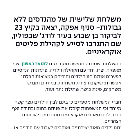
המרכז לפיתוח ומדידות אנטנות
מידע כללי
שירות לסטודנט
מדעי הנתונים AI
מכינות וקורסי הכנה
מכרזי אפקה
הכוון אקדמי
קול קורא להצטרף למעבדת המוחות
משלחת שלישית של מהנדסים ללא
עתודה אקדמית
דו-חוגי בהנדסה ומדעים
גבולות- סניף אפקה, יצאה בקיץ 23
דקאנט הסטודנטים
נהלים, תקנונים וחקיקה
המרכז לאנרגיה מתחדשת ובת קיימא
לביקור בן שבוע בעיר לודג' שבפולין,
מסלול ישיר לתואר ראשון
מרכז קריירה
הוגנות מגדרית
המרכז למחקר יישומי בעיבוד שפה וקול
שם התנדבו לסייע לקהילת פליטים
תואר שני בהנדסה
אוקראיניים.
מעבדות
הצהרת נגישות
הנדסת אנרגיה והספק
המרכז להנדסת חומרים ותהליכים
מידע למועמד תואר שני
המשלחת, שמנתה חמישה סטודנטים
לתואר ראשון
ושני
מרכז ICSGen.AI
ספרייה
הנדסה וניהול
לעבוד באפקה
הרשמה און ליין
מאפקה, יצרו, יחד עם הקהילה וילדיה, פתרונות הנדסיים
לפערים אותם חוו הילדים והוריהם במציאות הבלתי
אפשרית: שיקום ויצירת תשתיות, בניית גן ומגרש
לוח שנה אקדמי
הנדסת מערכות
שאלות ותשובות
אגודת הסטודנטים
כנסים
משחקים, פינת כושר, שתילת גינה ועוד.
צור קשר
הנדסה רפואית
מלגות ע״ב נתוני קבלה
מעטפת תמיכה למשרתות ולמשרתים
Skills & Tech
חברי המשלחת מספרים כי בינם לבין הילדים נוצר קשר
מיוחד וכי המשפחות קיבלו את פניהם בחום ובתודה ואף
מעטפת חוסן
מערכות תבוניות AI
תנאי קבלה - הנדסה
כנסי פיתוח הון אנושי לאומי בהנדסה
הכינו להם מאכלים אוקראיניים מסורתיים לארוחות
חדשות אפקה
הצהריים.
למה לעשות תואר שני באפקה?
"הם ילדים מאוד יצירתיים ואוהבים לעבוד עם הידיים אז
כתבות
כנס עיבוד דיבור