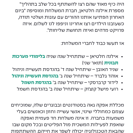
יחידות לימוד אקדמיות
אופק – מרכזים לפיתוח מיומנויות
היה כיף מאוד שהם רצו להשתתף בכל שלב בתהליך"
מספרת אילנה חלטיאן, חברת המשלחת ומוסיפה "ביום
מדד הכישורים
מועדוני סטודנטים
היחידה למתמטיקה
מדברים הנדסה (פודקאסט)
מעטפת תמיכה וחוסן למשרתות
האחרון הפתיעו אותנו ההורים עם עוגות ושלטי תודה,
ולמשרתי המילואים – תשפ״ו
כשעזבנו הילדים רצו אחרינו וניפפו לנו לשלום. איזה
היחידה לפיזיקה
נבחרות הספורט
ידיעות מן העיתונות
פרויקט מדהים ואיזה תחושת שליחות".
כתבי עת
היחידה לאנגלית
מעורבות חברתית
אז תעשו כבוד לחברי המשלחת:
כואבים את לכתם
היחידה לחברה ורוח
מרכז החדשנות והיזמות
אילנה חלטיאן – שתתחיל שנה שניה
בלימודי מערכות
תבונית
(תואר שני)
המרכז לקידום הלמידה
שניר האובן – שיתחיל שנה ד' בהנדסת תעשייה וניהול
לעבוד באפקה
היחידה ללימודי חוץ
אוהד גלברד – שיתחיל שנה ג'
בהנדסת תעשייה וניהול
היחידה לבינלאומיות
לידור קרברסקי – שיתחיל שנה ב'
בהנדסת חשמל
משרות פנויות
קורס ניהול לוגיסטיקה ורכש
רועי מישל קוצ׳וק – שיתחיל שנה ב' בהנדסת חשמל
קורס ניהול מוצר בשילוב AI
שכר לימוד
מכללת אפקה גאה בסטודנטים ובבוגרים שלה, שמוכיחים
אזור אישי
עצמם כמחוללי שינוי, אנשי עשייה וחזון וכאנשים בעלי
מלגות
קורס דירקטורים
משמעות בחברה. זו אינה משלחת חד פעמית ואפקה
כניסה לסגל
שואפת לפעילות המשכית מול הפליטים ובכל מקום שבו
קורס אנרגיה מתחדשת
שהבאת הטכנולוגיה יכולה לשפר את חייהם. ההשתתפות
כניסה לסטודנטים