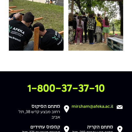
צרו איתנו קשר
1-800-37-37-10
מתחם הפיקוס
mirsham@afeka.ac.il
רחוב מבצע קדש 38, תל
אביב
מתחם הקריה
קמפוס עתידים