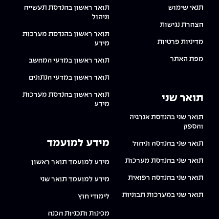
The Afeka Shop
תנאי שימוש
תואר ראשון בהנדסת תעשייה
אווירה נפיצה במתקני חשמל ומכשור
וניהול
חנות החדשנות והיזמות
הצהרת נגישות
תואר ראשון בהנדסת מערכות
קורס ניהול פרויקטים בשילוב AI
מדיניות פרטיות
מידע
מפת האתר
תואר ראשון במדעי המחשב
קורסים מקצועיים מותאמים לארגונים
תואר ראשון במדעי הנתונים
לכל הקורסים
תואר ראשון בהנדסת מערכות
תואר שני
מידע
סמסטר ראשון בתיכון
תואר שני בהנדסת אנרגיה
והספק
מידע למועמד
תואר שני בהנדסה וניהול
תואר שני בהנדסת מערכות
מידע למועמד תואר ראשון
תואר שני בהנדסה רפואית
מידע למועמד תואר שני
תואר שני במערכות תבוניות
לימודי חוץ
מכינות ותכניות הכנה