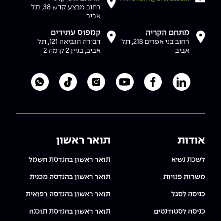
יחידות לימוד אקדמיות
אופק – מרכזים לפיתוח מיומנויות
רחוב מבצע קדש 38, תל
אביב
מדד הכישורים
מועדוני סטודנטים
היחידה למתמטיקה
מדברים הנדסה (פודקאסט)
מעטפת תמיכה וחוסן למשרתות
מתחם הקריה
קמפוס עתידים
ולמשרתי המילואים – תשפ״ו
רחוב בני אפרים 218, תל
דבורה הנביאה 121, תל
היחידה לפיזיקה
נבחרות הספורט
ידיעות מן העיתונות
אביב
אביב, בניין 2 קומה 2
כתבי עת
היחידה לאנגלית
מעורבות חברתית
לעמוד הלינקדאין של מכללת אפקה
לעמוד הפייסבוק של מכללת אפקה
לעמוד היוטיוב של מכללת אפקה
לעמוד האינסטגרם של מכ
לעמוד הטיקטוק ש
לוואטסאפ 
כואבים את לכתם
היחידה לחברה ורוח
מרכז החדשנות והיזמות
המרכז לקידום הלמידה
לעבוד באפקה
היחידה ללימודי חוץ
היחידה לבינלאומיות
אודות
תואר ראשון
משרות פנויות
קורס ניהול לוגיסטיקה ורכש
לשכת נשיא
תואר ראשון בהנדסת חשמל
קורס ניהול מוצר בשילוב AI
שכר לימוד
אזור אישי
משרות פנויות
תואר ראשון בהנדסה מכנית
מלגות
קורס דירקטורים
כניסה לסגל
תואר ראשון בהנדסה רפואית
כניסה לסגל
כניסה לסטודנטים
תואר ראשון בהנדסת תוכנה
קורס אנרגיה מתחדשת
כניסה לסטודנטים