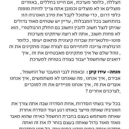
הצללה , כלומר מערכת , אם היינו בחללים , באזורים
מוצלים או לא מוצלים וכמובן אתה צריך להיות מופנה
כלפי דרום , כדי שתוכל לקבל את מירב האנרגיה הזו
בהתחשב בכל המגבלות , עדיין יש שטחים מאוד גדולים
שניתן לנצל חשוב להבין וחשוב גם החלק הרגולטורי , הוא
לא פחות חשוב , אתה לא רוצה שיתקינו מערכות
פוטו-וולטאריות שברוח קיצונית פתאום יעופו , כלומר
הרגולציה צריכה להתייחס גם לצורה שבה מתקינים את זה
, נוהל שלם של איך מתקינים מאבטחים את זה , איך
דואגים שהחשמל יעבור בצורה בטוחה למערכת
מנחה- עידו קינן :
ובאמת לגבי המעבר של החשמל ,
אבירם , איך אנחנו , מה שאנחנו לא משתמשים , איך אנחנו
אוגרים את זה , איך אנחנו מניידים את זה למוכרים
,לצרכנים אחרים ?
בכל עיר בשתי הסדרות ,אחת הסדרה שבה אתה צורך את
האנרגיה שאתה מייצר באותו רגע ועוד הסדרה אחרת
שאתה משתמש בעצם בחברת החשמל כאיזה שהוא מאגר
מאוד מאוד גדול שאתה בעצם בוחר לו את זה ואתה