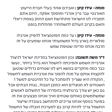
The Afeka Shop
אווירה נפיצה במתקני חשמל ומכשור
מנחה- עידו קינן :
ואבירם אוהד בעלי חברת הייעוץ
חנות החדשנות והיזמות
האנרגטי עבר גרין אנרג'י ומוסמך אפקה , היום אתם
תסבירו לנו הישראל מתחדשת האם החזון באמת ריאלי
קורס ניהול פרויקטים בשילוב AI
והאם בקרוב העולם להשתחרר מהתלות בנפט
קורסים מקצועיים מותאמים לארגונים
מנחה- עידו קינן :
עד כמה הפוטנציאל להפיק אנרגיה
סולארית בארץ גדול ומשמעותי אנחנו שומעים על זה
לכל הקורסים
הרבה אנחנו מדינה שטופת שמש
ד"ר משה תשובה:
נכון הפוטנציאל במדינת ישראל לניצול
סמסטר ראשון בתיכון
אנרגיית השמש והפיכתה לחשמל הוא גדול ביותר , נעשו
כבר כמה מחקרים בנושא ויש לנו שטחים גדולים שנטען
להקצות אותם על מנת להפוך את אנרגיית השמש לחשמל
, הנקודה היא שצריך להסתכל על כל ההיבטים למשל 1
השטחים לא מנוצלים הוא כמובן הגגות , גגות הבתים אבל
גם כאן יש צורך ברגולציה בהסדרה של התשלום לאנשים
שמשתמשים באותם שטחים ואיך אנחנו מבצעים את זה
בפועל בנוסף אנחנו צריכים להתחשב בעובדה שייצור
החשמל צריך להיות קרוב גם למערכת הובלה של החשמל