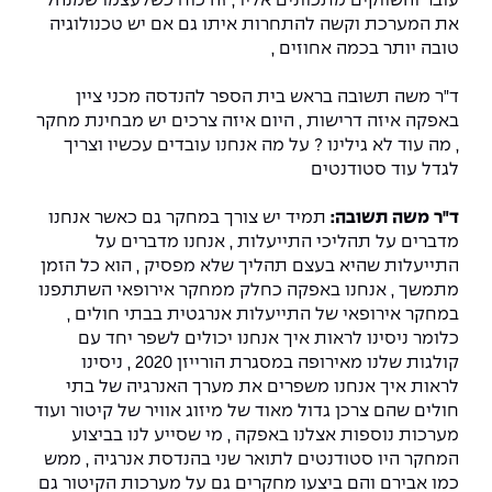
עובר והשווקים מתכוונים אליו , זה כוח כשלעצמו שמנהל
את המערכת וקשה להתחרות איתו גם אם יש טכנולוגיה
טובה יותר בכמה אחוזים ,
ד"ר משה תשובה בראש בית הספר להנדסה מכני ציין
באפקה איזה דרישות , היום איזה צרכים יש מבחינת מחקר
, מה עוד לא גילינו ? על מה אנחנו עובדים עכשיו וצריך
לגדל עוד סטודנטים
ד"ר משה תשובה:
תמיד יש צורך במחקר גם כאשר אנחנו
מדברים על תהליכי התייעלות , אנחנו מדברים על
התייעלות שהיא בעצם תהליך שלא מפסיק , הוא כל הזמן
מתמשך , אנחנו באפקה כחלק ממחקר אירופאי השתתפנו
במחקר אירופאי של התייעלות אנרגטית בבתי חולים ,
כלומר ניסינו לראות איך אנחנו יכולים לשפר יחד עם
קולגות שלנו מאירופה במסגרת הורייזן 2020 , ניסינו
לראות איך אנחנו משפרים את מערך האנרגיה של בתי
חולים שהם צרכן גדול מאוד של מיזוג אוויר של קיטור ועוד
מערכות נוספות אצלנו באפקה , מי שסייע לנו בביצוע
המחקר היו סטודנטים לתואר שני בהנדסת אנרגיה , ממש
כמו אבירם והם ביצעו מחקרים גם על מערכות הקיטור גם