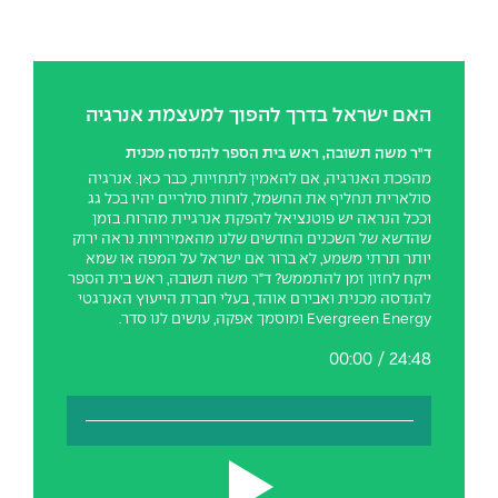
המרכז לפיתוח ומדידות אנטנות
מידע כללי
שירות לסטודנט
מדעי הנתונים AI
מכינות וקורסי הכנה
מכרזי אפקה
הכוון אקדמי
קול קורא להצטרף למעבדת המוחות
עתודה אקדמית
דו-חוגי בהנדסה ומדעים
דקאנט הסטודנטים
נהלים, תקנונים וחקיקה
המרכז לאנרגיה מתחדשת ובת קיימא
האם ישראל בדרך להפוך למעצמת אנרגיה
מסלול ישיר לתואר ראשון
ד"ר משה תשובה, ראש בית הספר להנדסה מכנית
מרכז קריירה
הוגנות מגדרית
המרכז למחקר יישומי בעיבוד שפה וקול
תואר שני בהנדסה
מהפכת האנרגיה, אם להאמין לתחזיות, כבר כאן. אנרגיה
סולארית תחליף את החשמל, לוחות סולריים יהיו בכל גג
מעבדות
הצהרת נגישות
הנדסת אנרגיה והספק
המרכז להנדסת חומרים ותהליכים
וככל הנראה יש פוטנציאל להפקת אנרגיית מהרוח. בזמן
מידע למועמד תואר שני
שהדשא של השכנים החדשים שלנו מהאמירויות נראה ירוק
יותר תרתי משמע, לא ברור אם ישראל על המפה או שמא
מרכז ICSGen.AI
ספרייה
הנדסה וניהול
לעבוד באפקה
הרשמה און ליין
ייקח לחזון זמן להתממש? ד"ר משה תשובה, ראש בית הספר
להנדסה מכנית ואבירם אוהד, בעלי חברת הייעוץ האנרגטי
לוח שנה אקדמי
הנדסת מערכות
שאלות ותשובות
אגודת הסטודנטים
Evergreen Energy ומוסמך אפקה, עושים לנו סדר.
כנסים
00:00
/
24:48
צור קשר
הנדסה רפואית
מלגות ע״ב נתוני קבלה
מעטפת תמיכה למשרתות ולמשרתים
Skills & Tech
מעטפת חוסן
מערכות תבוניות AI
תנאי קבלה - הנדסה
כנסי פיתוח הון אנושי לאומי בהנדסה
חדשות אפקה
למה לעשות תואר שני באפקה?
כתבות
כנס עיבוד דיבור