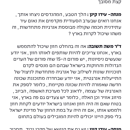
קצת מסובך
מנחה- עידו קינן :
הלך הטבע , המהנדסים ניצחו אותך ,
אנחנו רואים שבערב הסעודית מקדמים את נאום עיר
עתידנית חכמה שקולה מבוססת אנרגיות מתחדשות , זה
משהו שיכול לקרות בארץ ?
ד"ר משה תשובה:
אה זה בהחלט חזון שיכול להתממש
בארץ , אנחנו צריכים להיות שותפים לאותו חזון , אני יודע
שנעשים ניסיונות , יש פורום ה-15 שזה פורום של הערים
הגדולות והחזקות בישראל שבהם הם מנסים לקדם
תוכניות שונות לשילוב של אנרגיה מתחדשת לניצול של
התייעלות אנרגטית , אני יודע שבחדרה מתוכננת שכונה
חדשה שאמורה להיות שכונה מקיימת , כלומר לספק את
האנרגיה של עצמה , לדאוג לכל מערכת האשפה , הביוב ,
מיזוג אוויר וכן האלה , כלומר יש צעדים גם פה בארץ , אני
בטוח שאם זה היה חזון ואנחנו בישראל יודעים לקחת חזון
ולממש אותו , אם זה היה על במת החזון של מדינת ישראל
בלי ספק היינו יכולים להיות המובילים בעולם בתחום
מנחה- עידו קינן :
יש גם את הנושא של מקרו גריד , תסביר