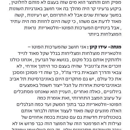
מפיק חום והתוצר הוא מים שזה בעצם לא מזהם לחלוטין ,
ביקוע גרעיני קר היה מהלך בה אני חושב באנרגיות השונות
במשך עשרות שנים אבל לא התרומם ,יש רעיונות , קשה
מאוד לדעת אם משהו , כי קשה היום לחזות מה היה עתיד
, אבל בינתיים המערכות הפוטו-וולטאריות נראות
המוצלחות ביותר
מנחה- עידו קינן :
אני חושב שהמערכות הפוטו –
וולטאריות מוצלחות ומצליחות בגלל שקל מאוד לנייד
ולהתקין אותם בכל מקום , בנושא של הגרעין , אנחנו כולנו
זוכרים את צ'רנוביל שהיה בעצם כור היתוך אזרחי , לא
צבאי והדרך הצבאית בידי צה"ל , כך שזה די מסוכן ומסכן
את כל עולם , יש גם מחקרים היום באוניברסיטת תל אביב
ובאוניברסיטת אחרות על הגל ייצור חשמל באמצעים
ביולוגיים , כאלה ואחרים , העניין הוא שאנחנו מסתכלים
על עיצוב המצב התחרותי ,זאת אומרת כמה
הפוטו-וולטאריות כבר בתוך המשק ועד כמה הגלגלים
האלה מונעים קשה מאוד לעצור אותה ולבחור אותם
בטכנולוגית חדשות גם עם טובות בכמה אחוזים של
נצילות ז"א הפרמטר הזה של המוצר הזה כבר פרוש או לא