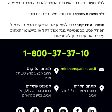
לד"ר משה תשובה ראש בית הספר להנדסה מכנית באפקה
ד"ר משה תשובה:
תודה והשמש תזרח גם מחר
מנחה- עידו קינן :
כדי לשמוע את הפרקים הבאים יש מול
הפודקאסט בספוטיפיי גוגל אפל דיזל או ביישומון האהוב
עליכם אני עידו קינן להתראות
צרו איתנו קשר
1-800-37-37-10
מתחם הפיקוס
mirsham@afeka.ac.il
רחוב מבצע קדש 38, תל
אביב
מתחם הקריה
קמפוס עתידים
רחוב בני אפרים 218, תל
דבורה הנביאה 121, תל
אביב
אביב, בניין 2 קומה 2