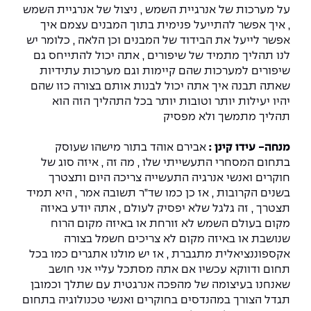
על מערכות של אנרגיית השמש , ניצול של אנרגיית השמש
, איך אפשר להתייעל פנימית בתוך המבנים עצמם איך
אפשר לייעל את הבידוד של המבנים וכן הלאה , כלומר יש
לנו תהליך מתמיד של שיפורים , אתה יכול להתייחס גם
שיפורים למערכות שהם קיימות וגם מערכות עתידיות
שאתה תבנה איך אתה יכול לבנות אותם בצורה כזו שהם
יהיו יעילות יותר וטובות יותר בכל התהליך הזה הוא
תהליך מתמשך ולא מפסיק
מנחה- עידו קינן :
אבירם אוהד בתור מישהו שעוסק
בתחום המסחרי התעשייתי שלו , מה זה , איזה סוג של
חוקרים ואנשי אנרגיה התעשייה צריכה היום ותצטרך
בשנים הקרובות , אז כן כמו שד"ר תשובה אמר , היא תמיד
תצטרך , זה גלגל שלא יפסיק לעולם , אתה יודע באיזה
מקום בעולם השמש לא זורחת או באיזה מקום הרוח
שנושבת או באיזה מקום לא צריכים חשמל בצורה
אקספוננציאלית מתגברת , אז יש מולנו אתגרים כמו בכל
תחום ודווקא עכשיו אם אתה מסתכל עליי אני חושב
שאנחנו בעיצומה של מהפכה אנרגטית עם שתלך וכמובן
תגדל הצורך במהנדסים בחוקרים ואנשי טכנולוגיה בתחום