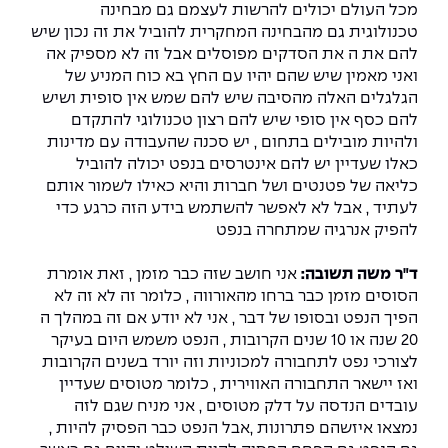
מכל העולם יכולים להרשות לעצמם גם מבחינה
טכנולוגית גם מהבחינה המחקרית להוביל את זה נכון שיש
להם את ה את הסדקים מפוסלים אבל זה לא מספיק אה
ואני מאמין שיש שהם יהיו עם החץ בא כוח המניע של
הגלגלים האלה מהסיבה שיש להם שמש אין סופית ושיש
להם כסף אין סופי שיש להם רצון טכנולוגי להתקדם
ולהיות מובילים בתחום , יש סכנה שהעבודה עם מדינות
כאלו שעדיין יש להם אינטרסים בנפט יכולה להוביל
כליאה של פטנטים ושל חברות והיא כאילו לשמור אותם
לעתיד , אבל לא לאפשר להשתמש בידע הזה כרגע כדי
להפיק אנרגיה שמתחרה בנפט
ד"ר משה תשובה:
אני חושב שזה כבר מזמן , זאת אומרת
הסוסים מזמן כבר ברחו מהאורווה , כלומר זה לא זה לא
הפיך הנפט ובסופו של דבר , אני לא יודע אם זה במהלך ה
20 שנה או 10 שנים הקרובות , הנפט משמש היום בעיקר
לצורכי נפט לתחבורה למכוניות וזה יורד בשנים הקרובות
ואז יישאר התחבורה האווירית , כלומר מטוסים שעדיין
עובדים הנדסה על דלק מטוסים , אני מניח שגם לזה
נמצאו איזשהם פתרונות ,אבל הנפט כבר הפסיק להיות ,