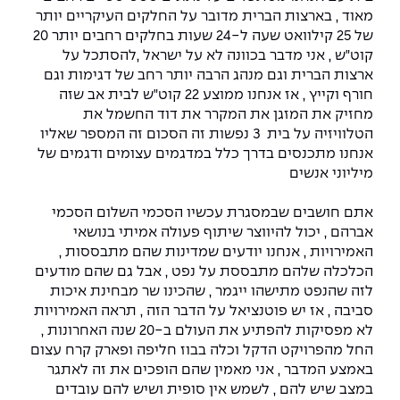
מאוד , בארצות הברית מדובר על החלקים העיקריים יותר
של 25 קילוואט שעה ל-24 שעות בחלקים רחבים יותר 20
קוט"ש , אני מדבר בכוונה לא על ישראל ,להסתכל על
ארצות הברית וגם מנהג הרבה יותר רחב של דגימות וגם
חורף וקייץ , אז אנחנו ממוצע 22 קוט"ש לבית אב שזה
מחזיק את המזגן את המקרר את דוד החשמל את
הטלוויזיה על בית 3 נפשות זה הסכום זה המספר שאליו
אנחנו מתכנסים בדרך כלל במדגמים עצומים ודגמים של
מיליוני אנשים
אתם חושבים שבמסגרת עכשיו הסכמי השלום הסכמי
אברהם , יכול להיווצר שיתוף פעולה אמיתי בנושאי
האמירויות , אנחנו יודעים שמדינות שהם מתבססות ,
הכלכלה שלהם מתבססת על נפט , אבל גם שהם מודעים
לזה שהנפט מתישהו ייגמר , שהכינו שר מבחינת איכות
סביבה , אז יש פוטנציאל על הדבר הזה , תראה האמירויות
לא מפסיקות להפתיע את העולם ב-20 שנה האחרונות ,
החל מהפרויקט הדקל וכלה בבוז חליפה ופארק קרח עצום
באמצע המדבר , אני מאמין שהם הופכים את זה לאתגר
במצב שיש להם , לשמש אין סופית ושיש להם עובדים