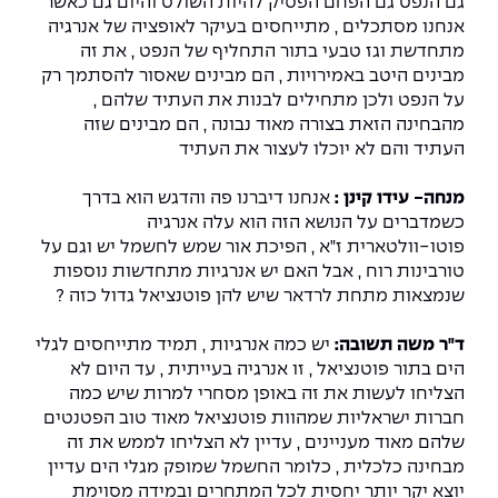
גם הנפט גם הפחם הפסיק להיות השולט והיום גם כאשר
אנחנו מסתכלים , מתייחסים בעיקר לאופציה של אנרגיה
מתחדשת וגז טבעי בתור התחליף של הנפט , את זה
מבינים היטב באמירויות , הם מבינים שאסור להסתמך רק
על הנפט ולכן מתחילים לבנות את העתיד שלהם ,
מהבחינה הזאת בצורה מאוד נבונה , הם מבינים שזה
העתיד והם לא יוכלו לעצור את העתיד
מנחה- עידו קינן :
אנחנו דיברנו פה והדגש הוא בדרך
כשמדברים על הנושא הזה הוא עלה אנרגיה
פוטו-וולטארית ז"א , הפיכת אור שמש לחשמל יש וגם על
טורבינות רוח , אבל האם יש אנרגיות מתחדשות נוספות
שנמצאות מתחת לרדאר שיש להן פוטנציאל גדול כזה ?
ד"ר משה תשובה:
יש כמה אנרגיות , תמיד מתייחסים לגלי
הים בתור פוטנציאל , זו אנרגיה בעייתית , עד היום לא
הצליחו לעשות את זה באופן מסחרי למרות שיש כמה
חברות ישראליות שמהוות פוטנציאל מאוד טוב הפטנטים
שלהם מאוד מעניינים , עדיין לא הצליחו לממש את זה
מבחינה כלכלית , כלומר החשמל שמופק מגלי הים עדיין
יוצא יקר יותר יחסית לכל המתחרים ובמידה מסוימת