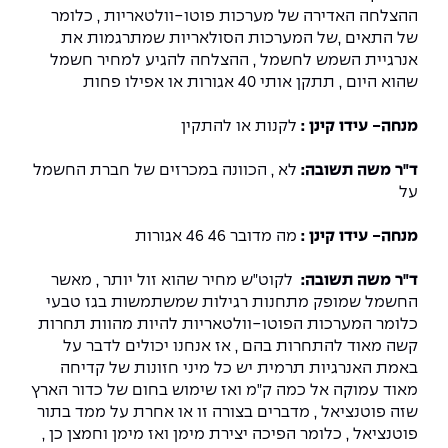
ההצלחה האדירה של מערכות פוטו-וולטאריות , כלומר
של התאים ,של המערכות הסולאריות שמתרגמות את
אנרגיית השמש לחשמל , ההצלחה להגיע למחיר חשמל
שהוא היום , תתקן אותי 40 אגורות או אפילו פחות
מנחה- עידו קינן :
לקנות או להתקין
ד"ר משה תשובה:
לא , הכוונה במכרזים של חברת החשמל
על
מנחה- עידו קינן :
מה מדובר 46 46 אגורות
ד"ר משה תשובה:
לקוט"ש מחיר שהוא זול יותר , מאשר
החשמל שמופק מתחנות רגילות שמשתמשות בגז טבעי
כלומר המערכות הפוטו-וולטאריות להיות מהוות תחרות
קשה מאוד להתחרות בהם , אז אנחנו יכולים לדבר על
באמת האנרגיות תרמית יש כל מיני חזונות של קדיחה
מאוד עמוקה אל כמה ק"מ ואז שימוש בחום של כדור הארץ
שזה פוטנציאל , מדברים בצורה זו או אחרת על ממד בתור
פוטנציאל , כלומר הפיכה יצירת מימן ואז מימן וחמצן כן ,