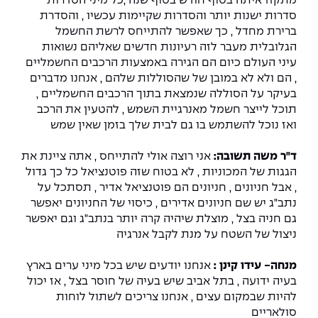
מתקזז איתה בסוף חודש בסוף שנה ,כל מיני הסדרות
סדרות ישנות יותר והסדרות שקיימות עכשיו , והסדרת
ברירת מחדל , כך שאפשר להתייחס לרשת החשמל
הגלובלית מעבר לזה רעיונות חדשים שאליהם נשואות
עיני העולם כיום הם הגירה באמצעות הרכבים החשמליים
, הם ולא לא במובן של שהסוללות שלהם , אנחנו מדברים
בעיקר על הסוללה שנמצאת בתוך הרכבים החשמליים ,
תוכל לייצר חשמל מאנרגיית השמש , להטעין את הרכב
ואז נוכל להשתמש בו גם לבית שלך בזמן שאין שמש
ד"ר משה תשובה:
אני רוצה אולי להתייחס , אתה ציינת את
הגגות של המכוניות , לא בטוח שזה פוטנציאל כל כך גדול
, אבל חניונים , חניונים הם פוטנציאל אדיר , תסתכל על
נתב"ג יש שם חניונים אדירים , כיסוי של החניונים יאפשר
גם חניה בצל , מוצלת שיהיה קרה יותר בנתב"ג וגם יאפשר
ניצול של השטח על מנת לקבל אנרגיה
מנחה- עידו קינן :
אנחנו יודעים שיש בכל מיני ערים בארץ
בעיה ידועה , בתל אביב שיש בעיה של חוסר בצל , אז יכול
להיות שבמקום עצים , אנחנו צריכים לשתול לוחות
סולאריים