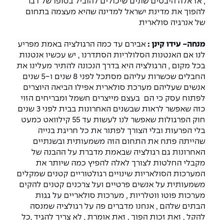
, אז אלה היבטים שונים שיכולים להוביל בסופו של דבר
להפוך את מדינת ישראל למדינה שהיא מעצמה בתחום
של אנרגיה סולארית
מנחה- עידו קינן :
אבירם עד כמה הרגולציה באמת מפריע
לנו אם האנטנות הסלולריות הסתדרנו , יש עכשיו אנטנות
בכל מקום , הרגולציה היא בדרך הנכונה להתיר מעלינו את
החבלים שכשרות עליהם מסתכל לפני 8 שנים ו-5 שנים
אנשים שעליהם מערכת סולארית אפילו הביאה היוצרים
לפתוח עסק כי הם בעצם מייצרים חשמל ומבריחים הזוי
כזה שאפשר לראות שבשנים האחרונות בבית לפני 3 שנים
חוק הפרגולות שאפשר לנו לעשות עד 55 קילוואט כמעט
בלי הפרעות ובלי הצורך לפתור את כל חריגת בנייה
שהייתה פתח את התחום הזה משמעותית ובשנתיים
האחרונות גם רגולציה שבאמת מדברת על ההבנה של
מקבלי החלטות לצורך לאלה להפיץ כמה שיותר את
המערכות הסולאריות שינויים רגולטוריים קטנים שמקלים
משמעותית על אנשים פרטיים ועל צרכנים קטנים להקים
מערכות פוטו ווטלריות , מערכות סולאריים על גגות
הבתים שלהם , אנחנו מדברים פה על רגולציה שמנסה
להקל , זאת זכות הפוך , זאת אומרת , לא צריך להגיד ,כל