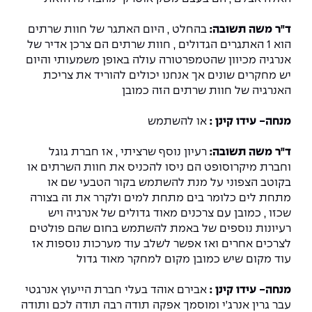
ד"ר משה תשובה:
בהחלט , היום האתגר של חוות שרתים
הוא 1 האתגרים הגדולים , חוות שרתים הם צרכן אדיר של
אנרגיה מכיוון שהטמפרטורה עולה באופן משמעותי והיום
יש מחקרים שונים אך אנחנו יכולים להוריד את צריכת
האנרגיה של חוות שרתים הזה כמובן
מנחה- עידו קינן :
או להשתמש
ד"ר משה תשובה:
רעיון נוסף שרציתי , אז חברת גוגל
וחברת מיקרוסופט הם ניסו להכניס את חוות השרתים או
בקוטב הצפוני על מנת להשתמש בקור הטבעי שם או
מתחת לים כלומר בים מתחת למים ולקרר את זה בצורה
שכזו , כמובן עם צרכנים מאוד גדולים של אנרגיה ויש
רעיונות נוספים של באמת להשתמש בחום שהם פולטים
לצרכים אחרים ואז אפשר לשלב עוד מערכות נוספות אז
עוד מקום שיש כמובן מקום למחקר מאוד גדול
מנחה- עידו קינן :
אבירם אוהד בעלי חברת הייעוץ אנרגטי
עבר גרין אנרג'י ומוסמך אפקה תודה רבה תודה לכם ותודה