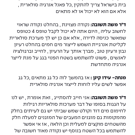
בית בישראל צריך להתקין ,כל פאנל אנרגיה סולארית ,
אלא אם הוא לא יכול או לא מתאים
ד"ר משה תשובה:
נקודה מצוינת , בהחלט נקודה שראוי
לחשוב עליה , היום אתה לא יכול לקבל טופס 4 כטופס
שמאשר כניסה לדירה , אלא אם כן יש לך מערכת סולארית
לקליטת אנרגיית השמש לייצור מים חמים בהחלט רעיון
נבון ורעיון טוב , מברך אותך על הרעיון , לחייב וברגולציה
לאנשים , פשוט להשתמש בשטח הפנוי בגג על מנת לייצר
אנרגיה מתחדשת
מנחה- עידו קינן :
אז בהמשך לזה כל גג מתאים ,כל גג
אפשר לשים עליו לוחות לייצור אנרגיה סולארית
ד"ר משה תשובה:
אני חייב להסתייג , זאת אומרת , יש לנו
על הגגות בסופו של דבר מערכות סולאריות רגילות
לחימום מים דוד וקולט שמש שביתי יש גם לעיתים בחלק
מהמקומות גם מזגנים המעבים של המזגנים למעלה חלק
מהשטחים מוקצים למעלית וכן הלאה , אז אי אפשר
להשתמש בכל השטח בנוסף יש נקודה מאוד חשובה של