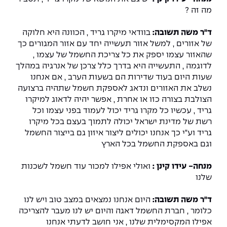
מה זה ?
ד"ר משה תשובה:
בוודאי מיקרו גריד , הכוונה היא חלוקה
של אזורים , למשל אזור תעשייה יחד עם אזור המגורים כך
שהאזור עצמו יספק את כל צריכת החשמל של עצמו ,
לדוגמה , התעשייה היא בדרך כלל צרכן של אנרגיה במהלך
שעות היום בעוד שדירות הם בשעות הערב , אם אנחנו
נשלב את האזורים ונדאג לאספקת חשמל שתהיה ברצועה
הצולבת בצורה כזו או אחרת , אפשר יהיה לדאוג למיקרו
גריד , עכשיו כל מקרו גריד יכול לעמוד בפני עצמו וכל
רשת של מדינת ישראל יכולה לתמוך בעצם בכל מיקרו
גריד וע"י כך אנחנו יכולים ליצור איזון גם בייצור החשמל
וגם באספקת החשמל בכל הארץ
מנחה- עידו קינן :
ואולי אפילו למכור עוד חשמל לשכנות
שלנו
ד"ר משה תשובה:
היום אנחנו נמצאים במצב טוב ויש לנו
כלומר , חברת החשמל דאגה והיום יש לנו מעבר להצריכה
אפילו המקסימלית שלנו , אני חושב לדעתי אנחנו