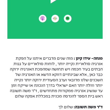
יחידות לימוד אקדמיות
אופק – מרכזים לפיתוח מיומנויות
Play
מדד הכישורים
מועדוני סטודנטים
היחידה למתמטיקה
מדברים הנדסה (פודקאסט)
מעטפת תמיכה וחוסן למשרתות
ולמשרתי המילואים – תשפ״ו
קישור לספוטיפיי
קישור לגוגל פודקסט
קישור לאפל פודקסט
היחידה לפיזיקה
נבחרות הספורט
ידיעות מן העיתונות
כתבי עת
היחידה לאנגלית
מעורבות חברתית
כואבים את לכתם
היחידה לחברה ורוח
מרכז החדשנות והיזמות
המרכז לקידום הלמידה
מנחה- עידו קינן :
מזה שנים מדברים איתנו על הפקת
לעבוד באפקה
היחידה ללימודי חוץ
אנרגיה סולארית נקייה יותר , לוחות סולאריים על גגות
היחידה לבינלאומיות
הבתים בעיר חכמה ויש תחושה שמהפכת האנרגיה ירוקה
משרות פנויות
קורס ניהול לוגיסטיקה ורכש
כבר כאן , אלא שבינתיים דווקא הדשא או האנרגיה של
השכנים שלנו מדובאי וערב הסעודית ירוקה יותר נקייה
קורס ניהול מוצר בשילוב AI
שכר לימוד
יותר וזולה יותר האם ישראלי בדרך הנכונה או שייקח זמן
אזור אישי
עד שנשיג אנרגיה ממקורות מתחדשים , ד"ר משה תשובה
מלגות
קורס דירקטורים
ראש בית הספר להנדסה מכנית במכללת אפקה שלום
כניסה לסגל
קורס אנרגיה מתחדשת
ד"ר משה תשובה:
שלום לך
כניסה לסטודנטים