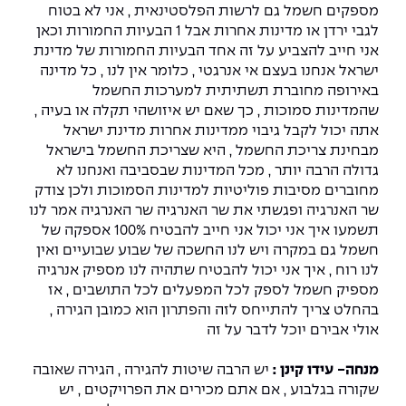
מספקים חשמל גם לרשות הפלסטינאית , אני לא בטוח
לגבי ירדן או מדינות אחרות אבל 1 הבעיות החמורות וכאן
אני חייב להצביע על זה אחד הבעיות החמורות של מדינת
ישראל אנחנו בעצם אי אנרגטי , כלומר אין לנו , כל מדינה
באירופה מחוברת תשתיתית למערכות החשמל
שהמדינות סמוכות , כך שאם יש איזושהי תקלה או בעיה ,
אתה יכול לקבל גיבוי ממדינות אחרות מדינת ישראל
מבחינת צריכת החשמל , היא שצריכת החשמל בישראל
גדולה הרבה יותר , מכל המדינות שבסביבה ואנחנו לא
מחוברים מסיבות פוליטיות למדינות הסמוכות ולכן צודק
שר האנרגיה ופגשתי את שר האנרגיה שר האנרגיה אמר לנו
תשמעו איך אני יכול אני חייב להבטיח 100% אספקה של
חשמל גם במקרה ויש לנו החשכה של שבוע שבועיים ואין
לנו רוח , איך אני יכול להבטיח שתהיה לנו מספיק אנרגיה
מספיק חשמל לספק לכל המפעלים לכל התושבים , אז
בהחלט צריך להתייחס לזה והפתרון הוא כמובן הגירה ,
אולי אבירם יוכל לדבר על זה
מנחה- עידו קינן :
יש הרבה שיטות להגירה , הגירה שאובה
שקורה בגלבוע , אם אתם מכירים את הפרויקטים , יש