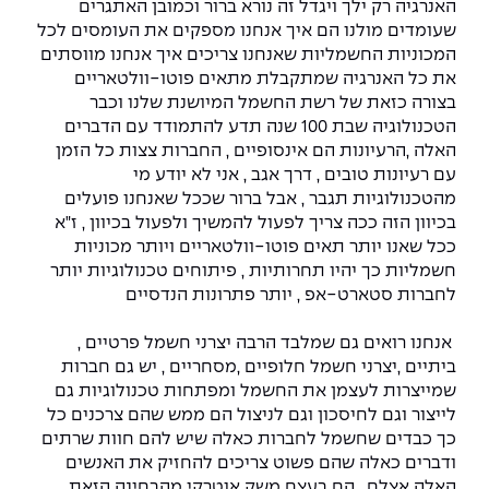
האנרגיה רק ילך ויגדל זה נורא ברור וכמובן האתגרים
שעומדים מולנו הם איך אנחנו מספקים את העומסים לכל
המכוניות החשמליות שאנחנו צריכים איך אנחנו מווסתים
את כל האנרגיה שמתקבלת מתאים פוטו-וולטאריים
בצורה כזאת של רשת החשמל המיושנת שלנו וכבר
הטכנולוגיה שבת 100 שנה תדע להתמודד עם הדברים
האלה ,הרעיונות הם אינסופיים , החברות צצות כל הזמן
עם רעיונות טובים , דרך אגב , אני לא יודע מי
מהטכנולוגיות תגבר , אבל ברור שככל שאנחנו פועלים
בכיוון הזה ככה צריך לפעול להמשיך ולפעול בכיוון , ז"א
ככל שאנו יותר תאים פוטו-וולטאריים ויותר מכוניות
חשמליות כך יהיו תחרותיות , פיתוחים טכנולוגיות יותר
לחברות סטארט-אפ , יותר פתרונות הנדסיים
אנחנו רואים גם שמלבד הרבה יצרני חשמל פרטיים ,
ביתיים ,יצרני חשמל חלופיים ,מסחריים , יש גם חברות
שמייצרות לעצמן את החשמל ומפתחות טכנולוגיות גם
לייצור וגם לחיסכון וגם לניצול הם ממש שהם צרכנים כל
כך כבדים שחשמל לחברות כאלה שיש להם חוות שרתים
ודברים כאלה שהם פשוט צריכים להחזיק את האנשים
האלה אצלם , הם בעצם משק אוטרקי מהבחינה הזאת