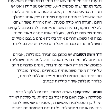
נגיעות יותר מקומיות שהוכרז סימן בבתי חולים באמצעות
גלגל תנופה שזה מספיק ל-50 קילוואט 80 קילו וואט יש
הגירות כמעט בכל צורה , מנסים כמה שיותר היום לאגור
את החשמל כי אנחנו יודעים שאנחנו נפיק אותו במהלך
היום , הגירה היא כולה מכנית , זאת אומרת משהו שהוא
לא לאו דווקא , בהגירה שאז התייחסתי לזה בעצם לוקחים
מאגר של מים בגלבוע , מעלים אותו לגובה מאוד מאוד
גבוה ואז כשמשחררים אותו בלילה אנחנו בעצם מפיקים
חשמל זו הגירה מכנית , אבל היא כאילו זה לא בסוללות
ד"ר משה תשובה:
יש כמובן גם הגירה בסוללות , אבירם
התייחס לזה מקודם על האפשרות של מכוניות חשמליות
כפוטנציאל הגירה מאוד מאוד גדול , אנחנו מדברים היום
על ירידה מאוד משמעותית במחירים , טסלה מובילה
מהבחינה הזו , מנסים למכור אפילו סוללות לבתים ,
כלומר סוללות שיהוו סוללות לבתים
מנחה- עידו קינן :
שאלה באמת , בית יכול לקבל גיבוי
מסוללה ? אבל האם בית יכול גם לחיות על סוללה לאורך
זמן ? כן הטכנולוגיה מאפשרת , מסבירים שאפשר לחבר
בית עם אנחנו מסתכלים על נתונים סטטיסטיים רחבים