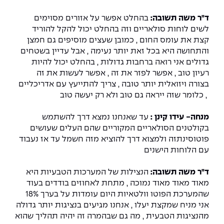
ד"ר משה תשובה:
בהחלט אפשר על אזורים מסוימים
לשים לוחות סולאריים וזה בהחלט יכול להקל להוריד
קצת את עומס החום , כמובן שעצים מוסיפים גם חמצן
והתחושה היא בכל זאת יותר נעימה , אבל עדיין בשטחים
גדולים אני רואה ברחבות גדולות , בהחלט יכול להיות
רעיון טוב , אפשר לפזר את זה , אפשר לעשות את זה
בצורה ויזואלית יותר טובה , צריך להתייעץ עם אדריכליים
, כלומר שזה ייראה גם טוב ולא רק יעשה טוב
מנחה- עידו קינן :
עד שאנחנו נמצא דרך להשתמש
בקולטנים הסולאריים המקוריים שהם העלים שעושים
פוטוסינתזה ולמצוא דרך להוציא מזה חשמל עד אז נעבוד
עם הלוחות הישנים
ד"ר משה תשובה:
הנצילות של המערכות הטבעיות היא
מאוד מאוד מאוד נמוכה , מתחת לאחוזים בודדים בעוד
שהמערכת הפוטו וולטאיות היום עומדות על בערך 18%
אני מניח שמקצת יעלו , אנחנו מגיעים בנציגות יותר גדולה
מהנציגות הטבעית , מה גם שבהמרה זה יהיה תהליך שהוא