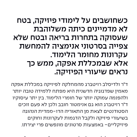
המרכז לפיתוח ומדידות אנטנות
מידע כללי
שירות לסטודנט
מדעי הנתונים AI
מכינות וקורסי הכנה
מכרזי אפקה
הכוון אקדמי
קול קורא להצטרף למעבדת המוחות
כשחושבים על לימודי פיזיקה, בטח
עתודה אקדמית
דו-חוגי בהנדסה ומדעים
לא מדמיינים כיתה משלוהבת
דקאנט הסטודנטים
נהלים, תקנונים וחקיקה
המרכז לאנרגיה מתחדשת ובת קיימא
שעסוקה בתחרות בריאה ובטח שלא
מסלול ישיר לתואר ראשון
מרכז קריירה
הוגנות מגדרית
המרכז למחקר יישומי בעיבוד שפה וקול
צפייה בסרטוני אנימציה להמחשת
תואר שני בהנדסה
עקרונות מחומר הלימוד.
מעבדות
הצהרת נגישות
הנדסת אנרגיה והספק
המרכז להנדסת חומרים ותהליכים
מידע למועמד תואר שני
אלא שבמכללת אפקה, ממש כך
נראים שיעורי הפיזיקה.
מרכז ICSGen.AI
ספרייה
הנדסה וניהול
לעבוד באפקה
הרשמה און ליין
ד"ר ולדיסלב רויטברג מהמחלקה לפיזיקה במכללת אפקה
לוח שנה אקדמי
הנדסת מערכות
שאלות ותשובות
אגודת הסטודנטים
מאמין שפדגוגיה חדשנית היא מפתח ללמידה טובה יותר
כנסים
ולהפנמה עמוקה יותר של חומרי הלימוד. בין יתר עיסוקיו
צור קשר
הנדסה רפואית
מלגות ע״ב נתוני קבלה
מעטפת תמיכה למשרתות ולמשרתים
ד"ר רויטברג הוא גם אנימטור חובב ולכן לא פעם זוכים
Skills & Tech
הסטודנטים לצאת מן התאוריה הדו-ממדית הנהוגה
מעטפת חוסן
מערכות תבוניות AI
תנאי קבלה - הנדסה
בשיעורי פיזיקה ולקבל הדגמות לעקרונות וחוקים
כנסי פיתוח הון אנושי לאומי בהנדסה
חדשות אפקה
פיזיקליים- באמצעות סרטונים מונפשים פרי יצירתו.
למה לעשות תואר שני באפקה?
כתבות
כנס עיבוד דיבור