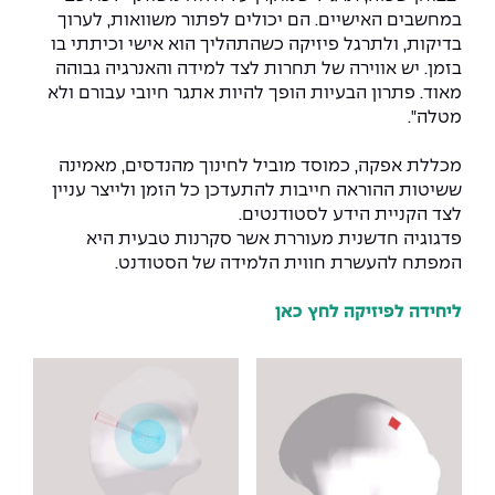
The Afeka Shop
במחשבים האישיים. הם יכולים לפתור משוואות, לערוך
אווירה נפיצה במתקני חשמל ומכשור
בדיקות, ולתרגל פיזיקה כשהתהליך הוא אישי וכיתתי בו
חנות החדשנות והיזמות
בזמן. יש אווירה של תחרות לצד למידה והאנרגיה גבוהה
קורס ניהול פרויקטים בשילוב AI
מאוד. פתרון הבעיות הופך להיות אתגר חיובי עבורם ולא
מטלה".
קורסים מקצועיים מותאמים לארגונים
מכללת אפקה, כמוסד מוביל לחינוך מהנדסים, מאמינה
ששיטות ההוראה חייבות להתעדכן כל הזמן ולייצר עניין
לכל הקורסים
לצד הקניית הידע לסטודנטים.
פדגוגיה חדשנית מעוררת אשר סקרנות טבעית היא
המפתח להעשרת חווית הלמידה של הסטודנט.
סמסטר ראשון בתיכון
ליחידה לפיזיקה לחץ כאן