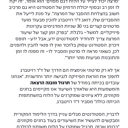
יחידות לימוד אקדמיות
אופק – מרכזים לפיתוח מיומנויות
"מרצה יכול לצייר על הלוח דגם מסוים" הוא אומר, "זה יקח
לו זמן רב ובסוף יכולת הדמיון של הסטודנט היא גם מרכיב
מדד הכישורים
מועדוני סטודנטים
היחידה למתמטיקה
מדברים הנדסה (פודקאסט)
מעטפת תמיכה וחוסן למשרתות
חשוב בהצלחת ההסבר של המרצה". על מנת לייעל את
ולמשרתי המילואים – תשפ״ו
ההסברים שלו, דואג ד"ר רויטברג להכין מבעוד מועד
היחידה לפיזיקה
נבחרות הספורט
ידיעות מן העיתונות
סרטונים קצרים בני 30 שניות המדגימים עקרונות
פיזיקליים. למשל- גלגלת. "בפרק זמן קצר של שיעור
כתבי עת
היחידה לאנגלית
מעורבות חברתית
המרצה צריך להחדיר לסטודנטים ידע, אבל ידע- תופס
זיכרון. הסטודנט עסוק בלזכור ואין לו פנאי להבין ולהפנים.
לכן, כשאני מראה לו סרטון ומסביר לו- זה מפנה לו זמן
כואבים את לכתם
היחידה לחברה ורוח
מרכז החדשנות והיזמות
והתובנות מגיעות מהר יותר".
המרכז לקידום הלמידה
אך לא רק סרטוני אנימציה הם הדרך של ד"ר רויטברג
לעבוד באפקה
היחידה ללימודי חוץ
להפוך את הוראת הפיזיקה לנגישה יותר וחדשנית. "אנחנו
היחידה לבינלאומיות
עובדים בכיתה במודל של
תרגול מובנה הרצאה
משרות פנויות
קורס ניהול לוגיסטיקה ורכש
והמשמעות היא שלאורך השיעור אנו מקיימים בחנים
מקוונים, ללא ציונים שמוקרנים על הלוח בהשתתפות
קורס ניהול מוצר בשילוב AI
שכר לימוד
הכיתה כולה" מסביר ד"ר רויטברג.
אזור אישי
מלגות
קורס דירקטורים
לדבריו, הסטודנטים מגלים עניין בדרך הלימוד המקורית
כניסה לסגל
ומבקשים להעשיר את השיעורים בעוד בחנים מקוונים.
קורס אנרגיה מתחדשת
"בבוחן שכזה, תרגיל שמוקרן על הלוח משותף לכולכם
כניסה לסטודנטים