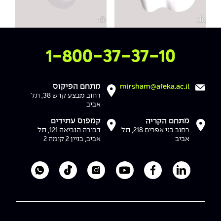
צרו איתנו קשר
1-800-37-37-10
מתחם הפיקוס
mirsham@afeka.ac.il
רחוב מבצע קדש 38, תל
אביב
מתחם הקריה
קמפוס עתידים
רחוב בני אפרים 218, תל
דבורה הנביאה 121, תל
אביב
אביב, בניין 2 קומה 2
לעמוד הלינקדאין של מכללת אפקה
לעמוד הפייסבוק של מכללת אפקה
לעמוד היוטיוב של מכללת אפקה
לעמוד האינסטגרם של מכ
לעמוד הטיקטוק ש
לוואטסאפ 