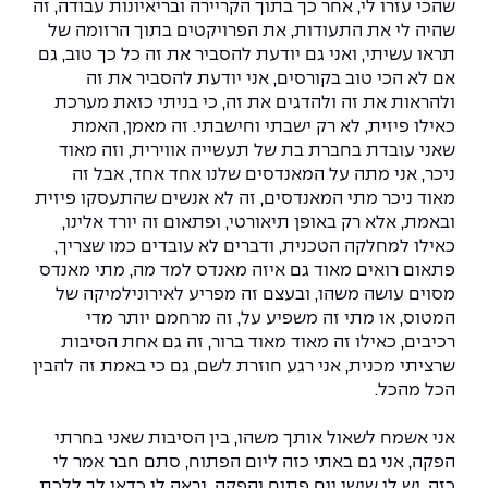
שהכי עזרו לי, אחר כך בתוך הקריירה ובריאיונות עבודה, זה
שהיה לי את התעודות, את הפרויקטים בתוך הרזומה של
תראו עשיתי, ואני גם יודעת להסביר את זה כל כך טוב, גם
אם לא הכי טוב בקורסים, אני יודעת להסביר את זה
ולהראות את זה ולהדגים את זה, כי בניתי כזאת מערכת
כאילו פיזית, לא רק ישבתי וחישבתי. זה מאמן, האמת
שאני עובדת בחברת בת של תעשייה אווירית, וזה מאוד
ניכר, אני מתה על המאנדסים שלנו אחד אחד, אבל זה
מאוד ניכר מתי המאנדסים, זה לא אנשים שהתעסקו פיזית
ובאמת, אלא רק באופן תיאורטי, ופתאום זה יורד אלינו,
כאילו למחלקה הטכנית, ודברים לא עובדים כמו שצריך,
פתאום רואים מאוד גם איזה מאנדס למד מה, מתי מאנדס
מסוים עושה משהו, ובעצם זה מפריע לאירונילמיקה של
המטוס, או מתי זה משפיע על, זה מרחמם יותר מדי
רכיבים, כאילו זה מאוד מאוד ברור, זה גם אחת הסיבות
שרציתי מכנית, אני רגע חוזרת לשם, גם כי באמת זה להבין
הכל מהכל.
אני אשמח לשאול אותך משהו, בין הסיבות שאני בחרתי
הפקה, אני גם באתי כזה ליום הפתוח, סתם חבר אמר לי
כזה, יש לי שישי יום פתוח והפקה, נראה לי כדאי לך ללכת,