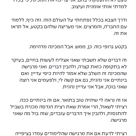
פעם לא התעסקתי בהם. אני צריכה את המכינה, כי בכלל
למדתי אותי אומנית ועיצוב.
ודרך הצבא בכלל נפתחתי על העולם הזה. וזה כיף, ללמוד
עם החבר'ה, והמרצים. אני מעריצה שלהם בקטע, אל תראו
את זה.
בקטע גרופי כזה. כן, ממש. אבל המכינה מדהימה.
זה דברים שלא חשבתי שאני אצליח לעשות בחיים, בעיקר
לא בתקופה כזאת קצרה, ולהבין דברים. ואני מרגישה
שהמכינה זה השלב שלא אמור להיות כיפי עדיין. ואם
בינתיים אני נהנית, גם אם קשה לי, ולפעמים אני רוצה
שאני בוכה, אבל אני עדיין נהנית.
אז זה נראה לי שיהיה טוב בתואר. אם זה בינתיים ככה.
רציתי לשאול, הרי אמרת שאת רצית הנדסה מכנית בשביל
להתנסות, ולהבין איך הדברים עובדים, שזה בול מה שאני
מרגישה.
רציתי לדעת אם את מרגישה שהלימודים עמדו בציפייה