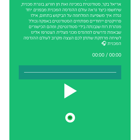
The Afeka Shop
אריאל בקר, סטודנטית במכינה ואת חן חורש, בוגרת מכנית,
אווירה נפיצה במתקני חשמל ומכשור
שיחשפו כיצד נראה עולם ההנדסה המכנית מבפנים. יחד
חנות החדשנות והיזמות
נגלה איך משפיעה המלחמה על הביקוש בתחום, אילו
פרויקטים ייחודיים מפתחים הסטודנטים באפקה (כולל
קורס ניהול פרויקטים בשילוב AI
מנהרת רוח שנבנתה בידי סטודנטים!), ומהם הכישורים
שבאמת נדרשים למהנדס מכני מצליח. הצטרפו אלינו
לשיחה מרתקת שתתן לכם הצצה מקרוב לעולם ההנדסה
קורסים מקצועיים מותאמים לארגונים
המכנית 🎧
לכל הקורסים
00:00
/
00:00
סמסטר ראשון בתיכון
Play
קישור לספוטיפיי