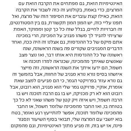
האינטימיות הזאת, גם מפתחים את הקרבה הזאת עם
המרצים, כדי באמת, בקולנוע זה כזה לשבור את הקרבה
הזאת, כאילו קצת עוברים את הסיפור הזה של מרצה, ואל
תפנו עליי כזה, יש המון המון תקשורת, גם בין הסטודנטים,
זה חברויות לחיים, בגלל שזה כל כך קטן וממוקד, האמת
שרציתי להגיד לך משהו מגניב על המכינה, הרי במכינה
אתם מיקס של כל ההנדסות, גם אצלנו זה היה ככה, ואחד
הדברים המגניבים שקורים פה בשנה הראשונה, שנה
ראשונה של כל ההנדסות היא אותו דבר, ואז נוצר מצב
שאנשים שאיתך מהמכינה, שכנראה למדו תוכנה או
חשמל, הם ידעו איתך את השנה הראשונה, וזה מייצר
איזשהו בסיס נורא נורא מגניב של החווה, אבל בהמשך זה
גם נורא עוזר בפרויקטי הגמר, כי הם מגיעים למצב שאת
אומרת, אוקיי, פרויקט גמר שלי הוא מגניב, הוא רובוט, אבל
רובוט הוא לא רק מכניקה, יש בו גם הרבה תוכנה ויש בו
הרבה חשמל, ויש איזה זיק קטן של משהו שאני לא כל כך
בטוחה בו, ואז החבר מהמכינה שלומד חשמל, או החבר
מהמכינה שלומד תוכנה, אפשר להתייעץ רגע ואומר, בטח
בוא יושבי עם המרצה שלי, תבואי בסוף השיעור ונסגור
פינה, אז יש בזה, זה מגיע מתוך האינטימיות, וגם מהמקום