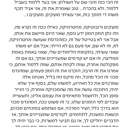
זה הכי כנה והכי שם על השולחן. אני בעד ללמוד בשביל
ללמוד, ולא בהכרח... טוב שאמרת את זה, אני אגיד תכף
משהו די תומך בזה, אני עשיתי מוצקים, מוצקים ו...
מוצקים ורובוטיקה, מחטרוניקה, כאילו ככה זה נקרא פה,
וזה נתן המון המון ידע נוסף, שאני היום מיישם את אותו,
אבל אני לא בטייטל של זה, כמהנדסת שעושה מחטרוניקה,
לא, זה לא שם, אף פעם גם לא הייתי, אבל אם יש משהו
שאני עשיתי, בתקופת הלימודים שלי, שאני באמת באמת
ממליצה, זה אם יש קורסים שמעניינים אותך, גם אם זה
מפקולטה אחרת, שווה לקחת אותם, שווה ללמוד אותם, כי
אמרנו את זה הרבה, הזכרנו את זה המון פעמים, שמהנדס
מכני זה הכל מהכל, וזה מיקס וזה בליל, ואנחנו אלה
שמרגזים את כל האירוע, למשהו שלם, בסוף איך שלא
יהיה, התוכנה עושה את מה שהמכניקה אומרת, כי הנייר
סופג הכל, ולחשמל מתאימים את עצמם אלינו, ותעשייה
עובדים לפי הזמנים שלנו, כי זה פשוט ככה, המהנדס מכני
הוא בדרך כלל, הציר המרכזי, אם נשתמש במונחים מכנים,
וכשאת נמשכת, לתחומים, לקורסים שמעניינים אותך, אז
הדברים יחליקו לך, אז גם תגיעי למשרות, כי כבר יהיה לך