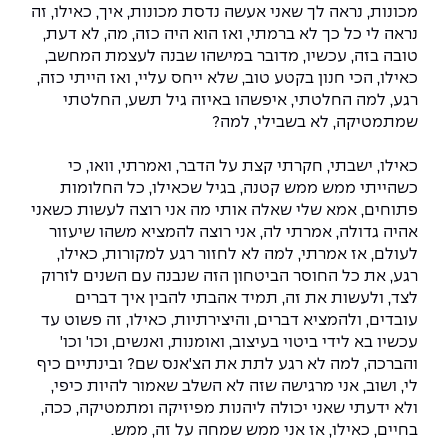
מכונות, נראה לך שאני אעשה נדסת מכונות, איך, כאילו, זה
נראה לי כל כך לא ברמתי, ואז הוא היה כזה, מה, לא דעת,
טובה בזה, עכשיו, מדובר במישהו שבנה לעצמת המחשב,
כאילו, הכי חנון בקטע טוב, שלא ייחס עליי, ואז הייתי כזה,
רגע, למה החלטתי, איפשהו באיזה גיל תשע, החלטתי
שמתמטיקה, לא בשבילי, למה?
כאילו, ישבתי, חקרתי קצת על הדבר, ואמרתי, וואו, כי
כשהייתי ממש ממש קטנה, בגיל שכאילו, כל החלומות
פתוחים, אמא שלי שאלה אותי מה אני רוצה לעשות כשאני
אהיה גדולה, אמרתי לה, אני רוצה להמציא משהו שיעזור
לעולם, אז אמרתי, למה לא לחזור רגע למקורות, כאילו,
רגע, את כל החוסר הביטחון הזה שנבנה עם השנים לזרוק
לצד, ולעשות את זה, תמיד אהבתי להבין איך דברים
עובדים, ולהמציא דברים, והיצירתיות, כאילו, זה פשוט עד
עכשיו בא לידי ביטוי בעיצוב, ואומנות, ואנשים, וכו' וכו'
והברכה, למה לא רגע לתת את הצ'אנס שם? ובינתיים כיף
לי, ושוב, אני מרגישה שזה לא השלב שאמור להיות כיפי,
ולא ידעתי שאני יכולה ליהנות מפיזיקה ומתמטיקה, ככה,
בחיים, כאילו, אז אני ממש שמחה על זה, ממש.