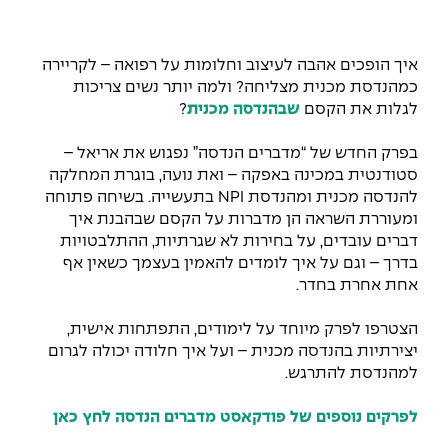
המרכז לפיתוח ומדידות אנטנות
מידע כללי
שירות לסטודנט
מדעי הנתונים AI
מכינות וקורסי הכנה
מכרזי אפקה
הכוון אקדמי
קול קורא להצטרף למעבדת המוחות
איך הופכים אהבה לעיצוב וחלומות על רפואה – לקריירה
עתודה אקדמית
דו-חוגי בהנדסה ומדעים
כמהנדסת מכנית מצליחה? ולמה יותר נשים צריכות
דקאנט הסטודנטים
נהלים, תקנונים וחקיקה
המרכז לאנרגיה מתחדשת ובת קיימא
לגלות את הקסם
שבהנדסה מכנית
?
מסלול ישיר לתואר ראשון
מרכז קריירה
הוגנות מגדרית
המרכז למחקר יישומי בעיבוד שפה וקול
תואר שני בהנדסה
בפרק החדש של “מדברים הנדסה” נפגוש את אריאל –
סטודנטית במכינה באפקה – ואת נועה, בוגרת המחלקה
מעבדות
הצהרת נגישות
הנדסת אנרגיה והספק
המרכז להנדסת חומרים ותהליכים
להנדסה מכנית ומהנדסת NPI בתעשייה. בשיחה פתוחה
מידע למועמד תואר שני
ומעוררת השראה הן מדברות על הקסם שבהבנת איך
מרכז ICSGen.AI
ספרייה
הנדסה וניהול
לעבוד באפקה
הרשמה און ליין
דברים עובדים, על בחירות לא שגרתיות, ההתלבטויות
בדרך – וגם על איך לומדים להאמין בעצמך כשאין אף
אחת אחרת בחדר.
לוח שנה אקדמי
הנדסת מערכות
שאלות ותשובות
אגודת הסטודנטים
כנסים
הצטרפו לפרק מיוחד על לימודים, התפתחות אישית,
צור קשר
הנדסה רפואית
מלגות ע״ב נתוני קבלה
מעטפת תמיכה למשרתות ולמשרתים
Skills & Tech
יצירתיות בהנדסה מכנית – ועל איך חלודה יכולה לגרום
למהנדסת להתרגש.
מעטפת חוסן
מערכות תבוניות AI
תנאי קבלה - הנדסה
כנסי פיתוח הון אנושי לאומי בהנדסה
חדשות אפקה
לפרקים נוספים של פודקאסט מדברים הנדסה לחץ כאן
למה לעשות תואר שני באפקה?
כתבות
כנס עיבוד דיבור