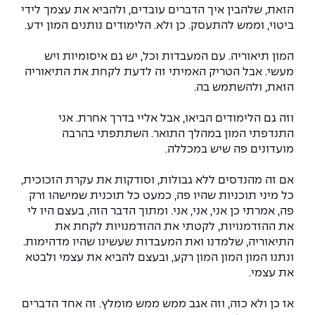
הזאת, שלהבין איך הדברים עובדים, ולהביא את עצמך לידי
ביטוי, וממש להתעסק. כן ולא. הלימודים נותנים המון ידע.
המון תיאוריה. עם המעבדות וכל, יש גם איסומיות ויש
מעשי. אבל הטריק האמיתי זה לדעת לקחת את התיאוריה
הזאת, ולהשתמש בה.
וזה גם הלימודים הביאו, אבל אליי בדרך אחרת. אני
התנדפתי המון במהלך התואר. השתתפתי בהרבה
מועדונים פה שיש במכללה.
אם זה מהנדסים ללא גבולות, וסודקות את עקרת הזכוכית,
כל מיני תוכניות שהיו פה, כמעט כל תוכנית שמישהו זרק
פה, אמרתי כן אני, אני, אני. ומתוך הדבר הזה, בעצם היו לי
את ההזדמנויות, לקטתי את ההזדמנויות לקחת את
התיאוריה, שלמדנו ואת המעבדות שעשינו שהיו מדהימות.
ונתנו המון המון המון רקע, ובעצם להביא את עצמי ולבטא
את עצמי.
אז כן ולא כזה, וזה אגב ממש ממש מומלץ. זה אחד הדברים