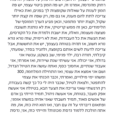
רחוק מהנדסה, אמרנו זה, יש פה המון ביטוי עצמי, יש פה
המון לענות על שאלות שקופצות לך בפנים, ואת כאילו
צריכה לתת להם מענה, אז גם פה, רק שפה זה קצת יותר
שקול, וקצת יותר מתמטי, וכאן מגיע הערך המוסף של
הלימודים, כאן זה ממש קריטיקי, את לא נותנת תשובה
מצוצה מעצמה, וואלה, את ישבת ולמדת את כל הקורסים,
ואת הגשת את כל העבודות, ואת לא רימית, שזה נורא נורא
נורא חשוב, אז תהיה בטוחה בעצמך, יש את החששות, אבל
צריכה לדעת לשים אותם בקופצה, ולהגיד בסדר, שמעתי,
קיבלתי, תודה רבה, ילד פנימי, שב בשקט, עכשיו אני
גדולה, אני יכולה. אני עשיתי שנת שיירות, ואז אמרתי, אני
אעבוד שנתיים, אחסוך כסף, ואתה עושה את הטיול הגדול,
ושם אני אמצא את עצמי, ואז התחילה המלחמה, 300
ומשהו ימי מילויים, ואמרתי, וכבר הכנתי את עצמי
להתפטר, ולצאת לטיול, שכבר היה לי כל כך קשה בעבודה,
רק הרגשתי שאני צריכה את הצעד הבא, בטיולה אני אעשה
אפק מעבר, בטוחה, אני אעשה ניהול, תמיד הייתי בן אדם
של אנשים מאוד, תמיד חשבתי שאני אהיה במשהו אומני,
ופתאום דיברתי על זה עם חבר, ואז הוא היה כזה, אה, מה
אתה הולכת ללמוד נדסת מכונות? והייתי כזה, אני, נדסת