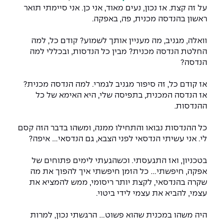
על זה קצת. אז נכון, נעים מאוד, אני כן. אני סיימתי תואר
ראשון בהנדסה מכנית, פה, באפקה.
וואלה, מגניב, מה מעניין אותך לשמוע? קודם כל, למה
החלטת הנדסה מכנית? מבין כל הנדסות, ובכללי למה
הנדסה?
אז קודם כל, זה סיפור מגניב לגמרי. למה הנדסה מכנית?
אז הנדסה המכנית, בתפיסה שלי, היא האימא של כל
ההנדסות.
כל ההנדסות נבואו והתחילו ממנה, ומשהו בדבר הזה קסם
לי. אני עשיתי הנדסאי לפני הצבא, גם הנדסאי... איפה?
בטכניון, ואז התגעסתי. וכשהגעתי לימים פתוחים של
אפקה, חיפשתי... כל הזמן חיפשתי איך להפוך את מה
שקרה בהנדסאי, לקצת יותר ריסומי, ממש להמציא את
עצמי, להביא את עצמי לידי ביטוי.
היה משהו במכנית שהוא פשוט... הרגשתי נכון, למרות