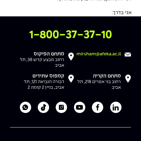
אני בדרך.
צרו איתנו קשר
1-800-37-37-10
מתחם הפיקוס
mirsham@afeka.ac.il
רחוב מבצע קדש 38, תל
אביב
מתחם הקריה
קמפוס עתידים
רחוב בני אפרים 218, תל
דבורה הנביאה 121, תל
אביב
אביב, בניין 2 קומה 2
לעמוד הלינקדאין של מכללת אפקה
לעמוד הפייסבוק של מכללת אפקה
לעמוד היוטיוב של מכללת אפקה
לעמוד האינסטגרם של מכ
לעמוד הטיקטוק ש
לוואטסאפ 