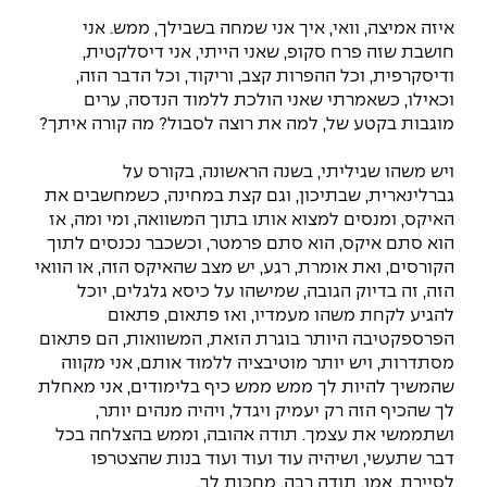
איזה אמיצה, וואי, איך אני שמחה בשבילך, ממש. אני
חושבת שזה פרח סקופ, שאני הייתי, אני דיסלקטית,
ודיסקרפית, וכל ההפרות קצב, וריקוד, וכל הדבר הזה,
וכאילו, כשאמרתי שאני הולכת ללמוד הנדסה, ערים
מוגבות בקטע של, למה את רוצה לסבול? מה קורה איתך?
ויש משהו שגיליתי, בשנה הראשונה, בקורס על
גברלינארית, שבתיכון, וגם קצת במחינה, כשמחשבים את
האיקס, ומנסים למצוא אותו בתוך המשוואה, ומי ומה, אז
הוא סתם איקס, הוא סתם פרמטר, וכשכבר נכנסים לתוך
הקורסים, ואת אומרת, רגע, יש מצב שהאיקס הזה, או הוואי
הזה, זה בדיוק הגובה, שמישהו על כיסא גלגלים, יוכל
להגיע לקחת משהו מעמדיו, ואז פתאום, פתאום
הפרספקטיבה היותר בוגרת הזאת, המשוואות, הם פתאום
מסתדרות, ויש יותר מוטיבציה ללמוד אותם, אני מקווה
שהמשיך להיות לך ממש ממש כיף בלימודים, אני מאחלת
לך שהכיף הזה רק יעמיק ויגדל, ויהיה מנהים יותר,
ושתממשי את עצמך. תודה אהובה, וממש בהצלחה בכל
דבר שתעשי, ושיהיה עוד ועוד ועוד בנות שהצטרפו
לסיירת. אמן, תודה רבה, מחכות לך.