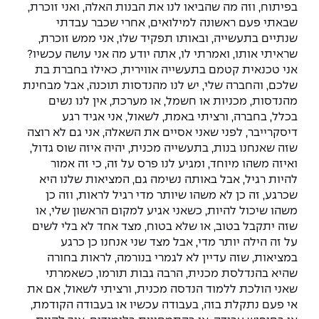
בפיתוח, וזה מה שהביאו לנו את הבנות האלה, ואני זוכרת,
שבאתי פעם ראשונה למילואים, אחרי שכבר עבדתי
שנתיים בתעשייה, ובאותו תפקיד שלו, אני ממש זוכרת,
שראיתי אותו, ואמרתי לו, אתה יודע מה אני עושה עכשיו?
אני טכנאית קטמם בתעשייה אווירית, כאילו בחברת בת
שלכם, והחברה שלי, יש לנו מהנדסות תוכנה, אבל מבחינת
מהנדסות, מכניות או חשמל, או מערכת, אין לנו נשים
בכלל, בחברה, ורציתי באמת, לשאול, אני אגיד רגע
דיסקרייבר, לפני שאני אסיים את השאלה, אני גם לא רוצה
שזה שאנחנו בנות, בתעשייה מכנית, יהיה איזה שוס גדול,
ואיזה משהו מיוחד, ומגיע לנו פרס על זה, כי זה אמור
להיות רגיל, אבל באותה נשימה גם, המציאות שלנו היא
שכרגע, זה כן לא משהו שיותר מדי רגיל לראות, וזה כן
משהו שיכול להיות, כשאני אגיע למקום הראשון שלי, או
שזה יתקבל בטוב, או שלא בטוח, מצד אחד לא בלי לשים
על זה הילה יותר מדי, אבל מצד שני אנחנו כן כרגע
במציאות, שזה עדיין לא לגמרי בנורמה, לראות בחורה
שהיא בהנדלסת מכנית, הרבה גבות תורמו, כשאמרתי
שאני הולכת ללמוד הנדסה מכנית, ורציתי לשאול, אם את
אי פעם נתקלת בזה, בעבודה עכשיו או בעבודה הקודמת,