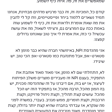
שמאפשרים את זה, פה. איזה כיף לשמוע.
קודם כל, המכינה זה, זה כבר מרגיש מדהים מבחינת, אנחנו
תמיד נשארים ללמוד ביחד ופייסטיימים, וזה קל לי להבין
את מה שאת אומרת ולראות את זה, כיף לי לשמוע שזה
באמת ככה עם המרצים גם, ורציתי לשאול, מה את עושה
עכשיו? כי כזה, את אמרת לי איך טוב שאנחנו גדולים.
קפצנו.
אני מהנדסת NPI, באיזושהי חברה שהיא כבר מזמן לא
סטארט-אפ, אבל מתנהגת כמו סטארט-אפ. הכי טוב. יש
שיגידו.
לא, התחלתי שם לא מזמן, אני מאוד מאוד אוהבת את
התפקיד, בעצם NPI זה מעבירים מוצרים משלב הפיתוח
לעיצור, אז יש בזה, אם דיברנו על זה שההנדסה מכנית, יש
בה המון מהכל, הרבה מהכל, אז בתפקיד הזה יש הכל
מהכל. עושים קצת תהליך, וקצת ניהול פרויקט, וקצת
הרכבות, וקצת חומרים, ממש מגניב. בעברי, במשרה לפני
מה שנקרא, אז עבדתי בחברה שהיא קצת יותר גדולה, קצת
יותר מוסדרת, מאוד מזכירה את התעשייה האווירית,