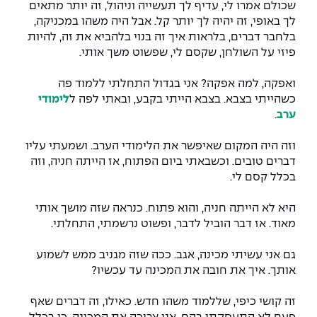
שכולם אמרו לי, עדיף לך תעשייה וניהול, זה יותר מתאים
לך באופי, זה יהיה לך יותר קל. אבל היה משהו במכניקה,
בלחבר דברים, בלראות איך זה בנוי בלהביא את זה, להיות
פיזי על השולחן, שקסם לי, שפשוט משך אותי.
ואפקה, למה אפקה? אני בגדול התחלתי ללמוד פה
כשהייתי בצבא. בצבא הייתי בקבע, ובאתי לפה ל
לימודי
ערב
.
וזה היה המקום שאיפשר את הלימודי הערב. ושמעתי עליו
דברים טובים. וכשבאתי ביום הפתוח, אז הייתה חניה, וזה
בכלל קסם לי.
היא לא הייתה חניה, והוא פתוח. כנראה שזה מושך אותי
מאוד. אז דבר הוביל לדבר, ופשוט נרשמתי, התחלתי.
גם אני עשיתי מכינה, אגב. ככה שזה מגניב ממש לשמוע
אותך. איך את חובה את המכינה עד עכשיו?
זה קושי כיפי, שללמוד משהו חדש. כאילו, זה דברים שאף