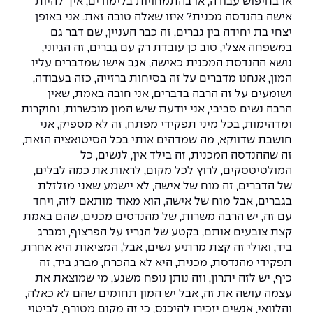
או בחיפוש עבודה, או בהתמחויות בלימודים, איך להיות
אישה בהנדסה מכנית? איזו שאלה טובה זאת. אני באופן
יצחי בת יחידה בין גברים, זה כבר העניין, שם דבר גם
במשפחה אצלי, טוב כן עובדת רק עם גברים, זה הגיוני,
נושא ההנדסת המכנית כאישה, אגב אישו שמדברים עליו
המון, אנחנו מדברים על זה בסיחות ברזייה, כזה בעבודה,
ושומעים על זה הרבה בדברים, אני חובה באמת, שאין
הרבה נשים סביבי, אני יודעת שיש המון מוכשרות, וחוקרות
ומדהימות, בכל מיני תפקידי מפתח, זה לא מספיק, אני
חושבת שדווקא, מה שמדהים אותי בכל הסיטואציה הזאת,
זה שההנדסה המכנית, זה בילד אין, לנשים, כל
המולטיטסקים, לרוץ לכל מקום, לראות את כמה לבלים,
של הדברים, זה מוח של אישה, לא יישמע שאני מזלזלת
בגברים, אבל מוח של אישה, הוא מאוד מותאם לזה, ויחד
עם זה, יש הרבה משרות, של מהנדסים מכנים, שהם באמת
קצת צובעים אותם, בקטע של הגריז על הפרצוף, ומברג
ביד, ואולי זה קצת מרתיע נשים, אבל, המציאות היא אחרת,
תפקידי מהנדסת, מכנית, היא לא בהכרח, מברג ביד, זה
כיף, יש לזה יתרון, וזה נותן נופח משגע, מי שמוצאת את
עצמה עושה את זה, אבל יש המון תחומים שהם לא כאלה,
והלוואי, אנשים יזכירו להיכנס, כי זה מקום מטורף, לביטוי