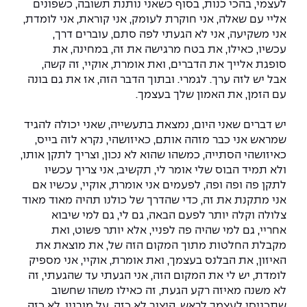
לעצמי, בהכי כנות, בסוף כשאני נותנת תשובה, כשפונים
אליי עם שאלה, אני חוקרת לעומק, אני קוראת, אני לומדת,
אני משקיעה, אני לא הגעתי לפה סתם, עוברים דרך,
עכשיו, כאילו, את בטח מרגישה את זה, במחינה, את
סופגת אלייך את הדברים, ואת אומרת, אוקיי, זה קשה,
אבל יש לזה ערך. לגמרי. ובתוך הדבר הזה, אז את גם בונה
עם הזמן, את האמון שלך בעצמך.
יש דברים שאני היום, נמצאת בתעשייה, שאני יכולה להגיד
שמראש אני כבר מזהה אותם, כאיזושהי, נקרא לזה בייס,
כאיזושהי הסתייה, כמשהו שהוא לא נכון, וצריך לתקן אותו,
ולא תמיד הבוס שלי אומר לי, תקשיב, אני צריך עכשיו
לתקן פה ופה ופה, לפעמים אני אומרת, אוקיי, עכשיו אם
אני מתקנת את זה, כדי שהדרך של כולנו תהיה מאוד מאוד
צלולה וקלה יותר לפעם הבאה, גם לי, גם למי שיבוא
אחריי, גם למי שהיה פה לפניי, אלא יותר פשוט, ואת
מקבלת החלטות מתוך המקום הזה של, את מוצאת את
האיזון, את הבלנס בעצמך, ואת אומרת, אוקיי, אני מספיק
לומדת, יש לי את המקום הזה, אני הגעתי עד שהגעתי, זה
לא משנה מאיזה רקע הגעת, זה כאילו משהו שחשוב
שתכניסי לעצמך לראש, היצוב לא כזה, על מובניו, לא כזה