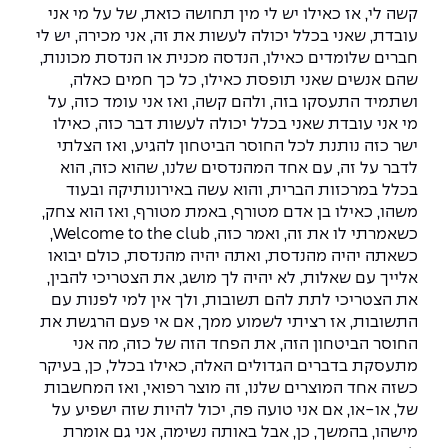
קשה לי, אז כאילו יש לי מין תחושה כזאת, של על מי אני
עובדת, שאני בכלל יכולה לעשות את זה, אני מכירה, יש לי
חברים שלומדים כאילו, הנדסה מכנית או הנדסת מכונות,
שהם אנשים שאני תופסת כאילו, כל כך חמים כאלה,
ושתמיד התעסקו בזה, ולהם קשה, ואז אני עומד כזה, על
מי אני עובדת שאני בכלל יכולה לעשות דבר כזה, כאילו
ישר כזה נותנת לכל החוסר הביטחון להגיע, ואז הצלתי
לדבר על זה, עם אחד המהנדסים שלנו, שהוא כזה, הוא
בכלל במרכזות הברית, והוא עשה באירונותיקה ובעוד
משהו, כאילו בן אדם מטורף, באמת מטורף, ואז הוא צחק,
כשאמרתי לו את זה, ואמר כזה, Welcome to the club,
כשאתה יהיה מהנדסת, ואתה יהיה מהנדסת, כולם יבואו
אלייך עם שאלות, לא יהיה לך מושג, את הצטריכי להבין,
את הצטריכי לתת להם תשובות, ולך אין למי לפנות עם
התשובות, אז רציתי לשמוע ממך, אם אי פעם הרגשת את
החוסר הביטחון הזה, את הפחד הזה של כזה, מה אני
מתעסקת בדברים הגדולים האלה, כאילו בכלל, כן, בעיקר
כשזה אחד המוצרים שלנו, זה מוצר רפואי, ואז המחשבות
של, או-או, אם אני טועה פה, יכול להיות שזה ישפיע על
מישהו, בהמשך, כן, אבל באותה נשימה, אני גם אומרת