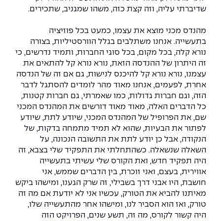
שדיברתי עליה, וזה קצת כזה, משהו שמגניב, שתכירים.
מהנדס מכני מוצא את עצמו, כמעט בכל פוזיציה
בתעשייה. אנחנו משתלבים בגלל הוורסטיליות, בצורה
נורא קלה, בכל מקום, בכל סוגי החברות, ותמיד נדרשים, כי
זה היתרון של ההנדסה הזאת, נורא נורא קל להתאים את
עצמנו, נורא נורא קל להיכנס לנישות, גם אם זה של הנדסה
אחרת, לפעמים, אנחנו מאוד מהר לומדים להסתגל לדבר
הזה, וגם חברות גדולות, כמו שאמרתי, גם חברות קטנות,
כל הדברים האלה, מאוד מאוד דורשים את המהנדס המכני
שם, את הפרופיל של המהנדס המכני, שיודע לתת, שיודע
לפתור את הבעיות, שהוא לא תמיד מתמחה בדקות, של
הנקודה, אבל כן יודע לתת את התשובה הנכונה, על
השאלה שנשאלה. כשהתחלתי את התפקיד שלי בצבא, זה
היה תפקיד חדש, ואת הקורס שלי עשיתי בתעשייה
אווירית, בעצם, ואני זוכרת, בין הדברים שממש, אני
חושבת, היו אבני דרך בשבילי, זה שרק הגענו, ומישהו ביקש
מאיתנו להביא את הטורק, עכשיו אני לא יודעת אם מה זה
טורק, ואז הוא הסביר לנו, ומישהו אחר מהתעשייה שלו,
היה קשור לקורס, מה זה, תשע שנים, הפרויקט הזה