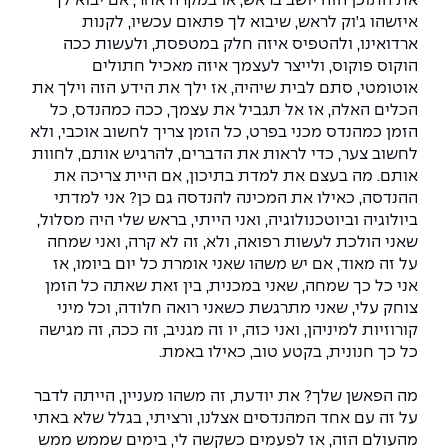
את התוכן הזה יושב בראש, או במקרה אחר, אם יבוא לך
איזשהו ג'וק לראש, שיבוא לך פתאום עכשיו, לקנות
ארדואינו, ולהטפיס איזה חלק במטפסת, ולעשות ככה
הוקוס פוקוס, ולייצר לעצמך איזה מאכיל חתולים
אוטומטי, סתם לבית שיהיה, אז ילך את הידע הזה וילך את
הכלים האלה, אז אל תגביל את עצמך, ככה כמהנדס, כל
הזמן כמהנדס מכני בפרט, כל הזמן צריך לחשוב אוכבי, ולא
לחשוב צער, כדי לראות את הדברים, להרגיש אותם, לחוות
אותם. מה בעצם את למדת בתיכון, אם היית צריכה את
ההנדסה, כאילו את המכינה להנדסה גם כן? אני למדתי
ביולוגיה וביוטכנולוגיה, ואני הייתי, בראש שלי היה מסלול,
שאני הולכת לעשות רפואה, ולא, זה לא קרה, ואני שמחה
על זה מאוד, אם יש משהו שאני אומרת כל יום ביומו, אז
אני כל כך שמחה, שאני במכנית, בין זאת שאתה כל הזמן
צוחק עלי, שאני מתרגשת כשאני רואה חלודה, וכל מיני
קורוזיות למיניהן, ואני כזה, יו זה מגניב, זה ככה, זה מגישה
כל כך חנונית, בקטע טוב, כאילו באמת.
מה הפאשן שלך? את יודעת, זה משהו מעניין, הייתה לדבר
על זה עם אחד המהנדסים אצלנו, ורציתי, בגלל שלא באתי
מהעולם הזה, אז לפעמים כשקשה לי, בימים שממש ממש