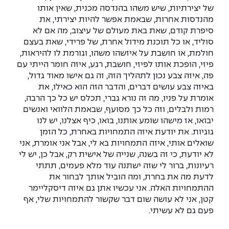
של יצירתיות, שיש משהו בהנדסה מכנית, שאין אותו
מהנדסות אחרות, שבאמת אפשר להיות יצירתי, את
סיפרת קודם, שאת באת מעולם של עיצוב, מה אם לא
סוליד, או כל תוכנת מידול אחרת, של פרידי, שאת בעצם
חולמת, או חושבת על איזשהו משהו, וגורמת לו להיראות,
פיזי, הופכת אותו לפיזי, חושבת, רגע, איזה חומר הייתי עם
פה, איזה צבע נכון לתהליך הזה, זה גם אישו מאוד גדול,
באיזה צבע עושים דברים, והדבר הזה הוא כאילו, את
אומרת על פניו, מה זה נורא גברי, תכלס יש כל כך הרבה,
רמות ולבלים, וזה כל כך מסועף, שבאמת הלוואי ואנשים
יבואו, אז מישהו שומע אותנו, בואו, כיף אצלנו, יש לנו
גוגיות. את יודעת איזה התמחויות באחרת, כל הזמן
שואלים אותי, איזה התמחויות בא לי, אבל אני אומרת, אני
לא יודעת, כי זה בשנה, שנייה של אישית רק, אבל כן, יש לי
רעיונות, ברור לי שזה ישתנה עוד מלא פעמים, תתתי
לדעת מה את בחרת, ומה הוביל אותך לבחור את
ההתמחויות האלה. אני עכשיו אתן גם איזה דיסקליימר
קטן, אני לא עושה שום דבר שקשור להתמחויות שלי, אף
פעם גם לא עשיתי.