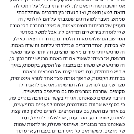
אני חושבת שזה יתאים לך, לא ידעתי בכלל על המכללה
הזאת למען האמת, ואז הגעתי בין הדברים שהתלהבתי
מממש, מעבר למועדונים שנגנבתי עליהם לחלוטין, זה
העניין של הכיתות המצומצמות, שכאילו החברה הכי טובה
שלי לומדת בירושלים ומדהים לה, אבל למשל במדעי
המחשב הם שלוש מאות תלמידים בחדר ההרצאה כאילו,
לא בכיתה, ואחד הדברים שנדלקתי עליהם זה שזה באמת,
זה מרגיש יותר מורים מאשר מרצים, וזה יותר שיעור מאשר
הרצאה, אז רציתי לשאול אם זה באמת מרגיש יותר נכון. כן,
זה מרגיש שיש משהו גם במבנה של הפקה, בקמפוס, באיך
שהיא מתנהלת, וגם באופי קצת של המרצים ובאמת
בכיתות הקטנות, שהופך אותה מצד אחד לנורא אינטימית,
מצד שני גם לנורא גדולה ומרשימה. אני אפילו אגיד לך
סקופים, שהרבה ממרצים פה גם מייעצים בתעשייה,
והרבה פעמים כשאנחנו, אני די בקשר עם הרבה בוגרים פה,
כי בסוף יש אחוות סטודנטים, אנחנו לפעמים מתייעצים,
גם אחד עם השני, גם עם המרצים, להרים טלפון כזה קצת
לאוסגו, שומר רגע, מה דעתך, או לשלוח לו מייל, וגם
כשאנחנו כבר מבוגרים, ושיתופי פעולה, או לראות שמות
של מרצים, כשקוראים כל מיני דברים בעבודה, אז מתוך