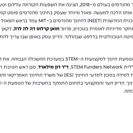
בחינוך מהנדסים בעולם מ-2018, הציגה את השפעות הקו
ל אותו הלכה למעשה. פאנל מיוחד שעסק בחינוך מהנדסים פוסט קור
כנית החדשנית
(NEET)
לחינוך מהנדסים ב-MIT
עמד בראש הפאנל 
חואן קרלוס דה לה לרה
, דקאן
רסיטה הטכנולוגית בדלפט שבהולנד. הדיון עסק באופן שבו צריך ל
מעת חינוך למקצועות ה-STEM
במערכת ההשכלה הגבוהה. את ה
"לית
STEM Funders Network,
ד"ר דון מילארד
, סגן ראש חטיבת ח
 למידה במכון למדעי החינוך
(IES)
של משרד החינוך האמריקאי והנ
וך. הדיון הער והמקצועי בתחום התמקד בחשיבות של הטמעת ה
-STEM
הה.