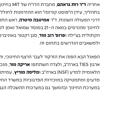
אחריה
ד"ר רות גראהם
, מחברת הדו"ח של
MIT
בתהליך, עידן ה"פוסט קורונה" הוא ההזדמנות לחול
דרכי הפעולה השונות. ד"ר
אמיטבה מיטרה
, ראש התו
לחינוך מהנדסים במאה ה-21 במוסד שמואל נאמן למחקר מדיניות לאומית בטכניון, פרופ'
הקתולית בצ'ילה ו
פרופ' רוב מוד
, סגן רקטור באוניב
ולמשאבים הנדרשים בתחום זה
.
הפאנל הבא הפנה את הזרקור לעבר הרצף החינוכי, והט
ארגון
TIES
בארה"ב, ולצדה השתתפו
אריקה מור
, מנכ
הלאומית למדע
(NSF)
בארה"ב ו
מליסה מוריץ
, עמיתת
מדעים ומתמטיקה במזכירות הפדגוגיות במשרד החינ
במערכת החינוך ובהמשך גם במערכות ההשכלה הגבו