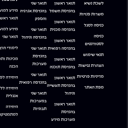
לשכת נשיא
תואר ראשון
תואר שני
מידע למוע
בהנדסת חשמל
בהנדסת אנרגיה
משרות פנויות
תואר ראשו
והספק
תואר ראשון
כניסה לסגל
מידע למוע
בהנדסה מכנית
תואר שני
כניסה
תואר שני
בהנדסה וניהול
תואר ראשון
לסטודנטים
לימודי חוץ
בהנדסה רפואית
תואר שני
תנאי שימוש
בהנדסת
מכינות ותכ
תואר ראשון
מערכות
הצהרת נגישות
הכנה
בהנדסת תוכנה
תואר שני
מדיניות פרטיות
היחידה לפי
תואר ראשון
בהנדסה רפואית
בהנדסת תעשייה
מפת האתר
היחידה ללי
וניהול
תואר שני
אנגלית
במערכות
תואר ראשון
היחידה
תבוניות
בהנדסת
למתמטיקה
מערכות מידע