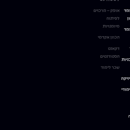
מד
אופק – מרכזים
ן
לפיתוח
מיומנויות
מד
הכוון אקדמי
דקאנט
הסטודנטים
ניות
שכר לימוד
זיקה
מודי