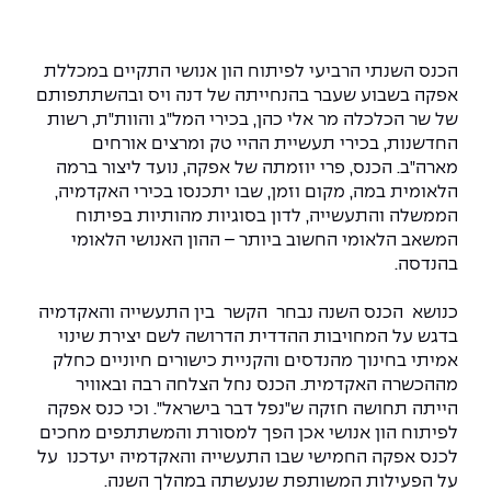
המרכז לפיתוח ומדידות אנטנות
מידע כללי
שירות לסטודנט
מדעי הנתונים AI
מכינות וקורסי הכנה
מכרזי אפקה
הכוון אקדמי
קול קורא להצטרף למעבדת המוחות
הכנס השנתי הרביעי לפיתוח הון אנושי התקיים במכללת
עתודה אקדמית
דו-חוגי בהנדסה ומדעים
אפקה בשבוע שעבר בהנחייתה של דנה ויס ובהשתתפותם
דקאנט הסטודנטים
נהלים, תקנונים וחקיקה
המרכז לאנרגיה מתחדשת ובת קיימא
של שר הכלכלה מר אלי כהן, בכירי המל"ג והוות"ת, רשות
מסלול ישיר לתואר ראשון
החדשנות, בכירי תעשיית ההיי טק ומרצים אורחים
מרכז קריירה
הוגנות מגדרית
המרכז למחקר יישומי בעיבוד שפה וקול
תואר שני בהנדסה
מארה"ב. הכנס, פרי יוזמתה של אפקה, נועד ליצור ברמה
הלאומית במה, מקום וזמן, שבו יתכנסו בכירי האקדמיה,
מעבדות
הצהרת נגישות
הנדסת אנרגיה והספק
המרכז להנדסת חומרים ותהליכים
הממשלה והתעשייה, לדון בסוגיות מהותיות בפיתוח
מידע למועמד תואר שני
המשאב הלאומי החשוב ביותר – ההון האנושי הלאומי
מרכז ICSGen.AI
ספרייה
הנדסה וניהול
לעבוד באפקה
הרשמה און ליין
בהנדסה.
כנושא הכנס השנה נבחר הקשר בין התעשייה והאקדמיה
לוח שנה אקדמי
הנדסת מערכות
שאלות ותשובות
אגודת הסטודנטים
בדגש על המחויבות ההדדית הדרושה לשם יצירת שינוי
כנסים
אמיתי בחינוך מהנדסים והקניית כישורים חיוניים כחלק
צור קשר
הנדסה רפואית
מלגות ע״ב נתוני קבלה
מעטפת תמיכה למשרתות ולמשרתים
Skills & Tech
מההכשרה האקדמית. הכנס נחל הצלחה רבה ובאוויר
הייתה תחושה חזקה ש"נפל דבר בישראל".
וכי כנס אפקה
מעטפת חוסן
מערכות תבוניות AI
תנאי קבלה - הנדסה
לפיתוח הון אנושי אכן הפך למסורת והמשתתפים מחכים
כנסי פיתוח הון אנושי לאומי בהנדסה
חדשות אפקה
לכנס אפקה החמישי שבו התעשייה והאקדמיה יעדכנו על
למה לעשות תואר שני באפקה?
על הפעילות המשותפת שנעשתה במהלך השנה.
כתבות
כנס עיבוד דיבור