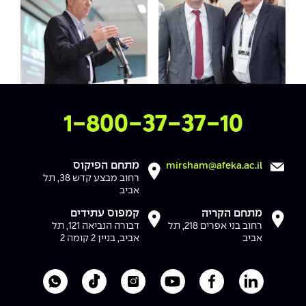
צרו איתנו קשר
1-800-37-37-10
מתחם הפיקוס
mirsham@afeka.ac.il
רחוב מבצע קדש 38, תל
אביב
מתחם הקריה
קמפוס עתידים
רחוב בני אפרים 218, תל
דבורה הנביאה 121, תל
אביב
אביב, בניין 2 קומה 2
לעמוד הלינקדאין של מכללת אפקה
לעמוד הפייסבוק של מכללת אפקה
לעמוד היוטיוב של מכללת אפקה
לעמוד האינסטגרם של מכ
לעמוד הטיקטוק ש
לוואטסאפ 