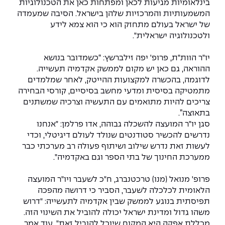
בינלאומיות מגיעות לכאן ומפתחות כאן את הטכנולוגיות
The Afeka Shop
המשמעותיות והמרכזיות שלהן בישראל. הסיבה שמעמדה
אווירה נפיצה במתקני חשמל ומכשור
חנות החדשנות והיזמות
של ישראל בעולם מתחזק הוא כי הוא צמא לידע
ולטכנולוגיה ישראלית".
קורס ניהול פרויקטים בשילוב AI
יו"ר הוות"ת, פרופ' יפה זילברשץ: “כשמדובר בנושא
קורסים מקצועיים מותאמים לארגונים
ההוראה, גם כאן יש מקום לממשק אקדמיה תעשייה.
לדוגמה, בהכשרה למקצועות ההייטק, לאחר שמלמדים
לכל הקורסים
מתמטיקה בסיסית ומדעי מחשב בסיסיים, קורסי הבחירה
צריכים להיות מתואמים עם התעשיה וצרכיה שמשתנים
בתאוצה”.
סמסטר ראשון בתיכון
סגן יו"ר המועצה להשכלה גבוהה, אדו פרלמן: "אנחנו
נדרשים להכשיר סטודנטים שנולד לעולם דיגיטלי, וכדי
לעשות זאת נדרש שילוב ושיתוף פעולה רב מערכתי כבר
ממערכת החינוך של בתי הספר וגם באקדמיה".
פרופ' מנואל (מנו) טרכטנברג, ח"כ לשעבר ויו"ר המועצה
הלאומית לכלכלה לשעבר, הסביר כי דרושה מהפכה
תפיסתית בנוגע לממשק שבין אקדמיה לתעשייה: "דרוש
משהו גדול ומדינת ישראל יכולה להוביל את השינוי הזה.
מכללת אפקה היא המקום שיוכל להוביל זאת". עוד אמר