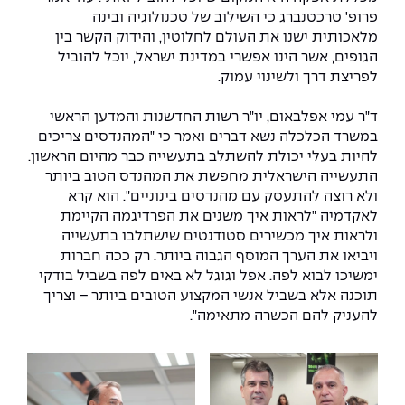
פרופ' טרכטנברג כי השילוב של טכנולוגיה ובינה
מלאכותית ישנו את העולם לחלוטין, והידוק הקשר בין
הגופים, אשר הינו אפשרי במדינת ישראל, יוכל להוביל
לפריצת דרך ולשינוי עמוק.
ד"ר עמי אפלבאום, יו"ר רשות החדשנות והמדען הראשי
במשרד הכלכלה נשא דברים ואמר כי "המהנדסים צריכים
להיות בעלי יכולת להשתלב בתעשייה כבר מהיום הראשון.
התעשייה הישראלית מחפשת את המהנדס הטוב ביותר
ולא רוצה להתעסק עם מהנדסים בינוניים". הוא קרא
לאקדמיה "לראות איך משנים את הפרדיגמה הקיימת
ולראות איך מכשירים סטודנטים שישתלבו בתעשייה
ויביאו את הערך המוסף הגבוה ביותר. רק ככה חברות
ימשיכו לבוא לפה. אפל וגוגל לא באים לפה בשביל בודקי
תוכנה אלא בשביל אנשי המקצוע הטובים ביותר – וצריך
להעניק להם הכשרה מתאימה".