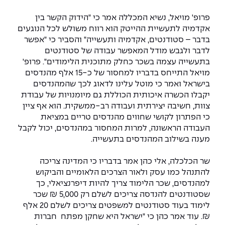
יחידות לימוד אקדמיות
אופק – מרכזים לפיתוח מיומנויות
פרופ' מויאל, נשיא המכללה אמר כי "הידוק הקשר בין
מדד הכישורים
מועדוני סטודנטים
היחידה למתמטיקה
מדברים הנדסה (פודקאסט)
מעטפת תמיכה וחוסן למשרתות
אקדמיה לתעשיית ההייטק הוא רווח משולש לכל הנוגעים
ולמשרתי המילואים – תשפ״ו
בדבר – סטודנטים, אקדמיה ותעשייה" והסביר כי "אפשר
היחידה לפיזיקה
נבחרות הספורט
ידיעות מן העיתונות
לדבר ולגבש מודל המאפשר עבודה של סטודנטים
בתעשייה עצמה בשכר כחלק מתוכנית הלימודים". פרופ'
כתבי עת
היחידה לאנגלית
מעורבות חברתית
מויאל התייחס בדבריו למחסור של כ-15 אלף מהנדסים
בישראל ואמר כי מוטל עלינו לדאוג לכך שהמהנדסים
כואבים את לכתם
היחידה לחברה ורוח
מרכז החדשנות והיזמות
יקבלו הכשרה איכותית הכוללת גם מיומנויות של עבודת
צוות, חשיבה יצירתית ועבודה רב-ממשקית. הוא אף ציין
המרכז לקידום הלמידה
כי הפתרון לקושי שחווים מהנדסים טריים במציאת
לעבוד באפקה
היחידה ללימודי חוץ
העבודה הראשונה, למרות המחסור במהנדסים, יכול לקבל
היחידה לבינלאומיות
מענה בשילוב המהנדסים בתעשייה.
משרות פנויות
קורס ניהול לוגיסטיקה ורכש
שר הכלכלה, אלי כהן אמר בדבריו כי המדינה צריכה
קורס ניהול מוצר בשילוב AI
להתנהל כמו עסק ולאור הצרכים הלאומיים והביקוש
שכר לימוד
אזור אישי
למהנדסים, שכר הלימוד צריך להיות דיפרנציאלי, כך
מלגות
קורס דירקטורים
שסטודנטים להנדסה צריכים לשלם רק 5,000 ₪ שכר
כניסה לסגל
לימוד בעוד סטודנטים למשפטים צריכים לשלם 20 אלף
₪. עוד אמר כהן כי "ישראל היא שחקן מפתח חברות
קורס אנרגיה מתחדשת
כניסה לסטודנטים