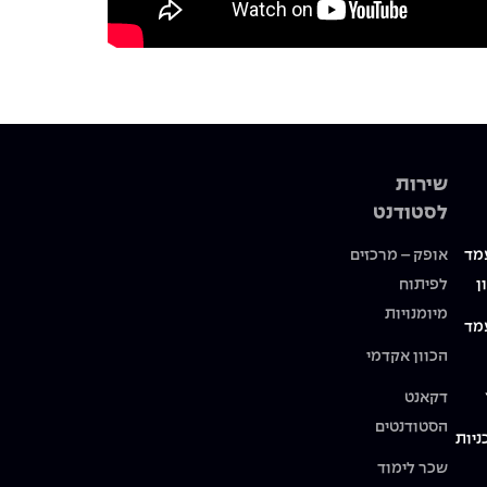
שירות
לסטודנט
מד
אופק – מרכזים
ן
לפיתוח
מיומנויות
מד
הכוון אקדמי
דקאנט
הסטודנטים
ניות
שכר לימוד