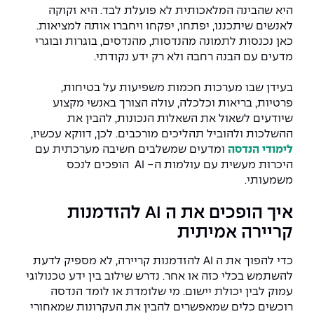
The Afeka Shop
היא שהבינה המלאכותית לא פועלת לבד. היא זקוקה
אווירה נפיצה במתקני חשמל ומכשור
לאנשים שיתכננו, יפתחו, יפקחו ויחברו אותה למציאות.
חנות החדשנות והיזמות
כאן נכנסות לתמונה מהנדסות, מהנדסים, בוגרות ובוגרי
קורס ניהול פרויקטים בשילוב AI
מדעים עם הבנה רחבה ולא רק ידע נקודתי.
בעידן שבו מערכות חכמות משפיעות על בטיחות,
קורסים מקצועיים מותאמים לארגונים
פרטיות, בריאות וכלכלה, עולה הצורך באנשי מקצוע
שיודעים לשאול את השאלות הנכונות, להבין את
לכל הקורסים
ההשלכות ולהוביל תהליכים מורכבים. לכן, דווקא עכשיו,
לימודי הנדסה
ומדעים שמשלבים חשיבה מערכתית עם
היכרות מעשית עם עולמות ה- AI הופכים לנכס
סמסטר ראשון בתיכון
משמעותי.
איך הופכים את ה AI להזדמנות
קריירה אמיתית
כדי להפוך את ה AI להזדמנות קריירה, לא מספיק לדעת
להשתמש בכלי כזה או אחר. נדרש שילוב בין ידע טכנולוגי
עמוק לבין יכולת יישום. מי שלומדת או לומד הנדסה
רוכשים כלים שמאפשרים להבין את העקרונות שמאחורי