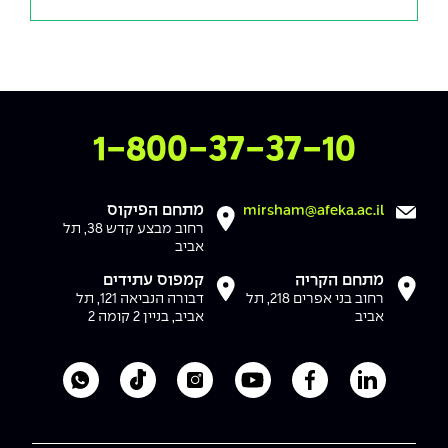
צרו איתנו קשר
1-800-37-37-10
מתחם הפיקוס
mirsham@afeka.ac.il
רחוב מבצע קדש 38, תל
אביב
מתחם הקריה
קמפוס עתידים
רחוב בני אפרים 218, תל
דבורה הנביאה 121, תל
אביב
אביב, בניין 2 קומה 2
לעמוד הלינקדאין של מכללת אפקה
לעמוד הפייסבוק של מכללת אפקה
לעמוד היוטיוב של מכללת אפקה
לעמוד האינסטגרם של מכ
לעמוד הטיקטוק ש
לוואטסאפ 