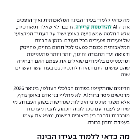
המרכז לפיתוח ומדידות אנטנות
מידע כללי
שירות לסטודנט
מדעי הנתונים AI
מכינות וקורסי הכנה
מכרזי אפקה
הכוון אקדמי
קול קורא להצטרף למעבדת המוחות
מה כדאי ללמוד בעידן הבינה המלאכותית ואיך הופכים
עתודה אקדמית
דו-חוגי בהנדסה ומדעים
את ה AI
להזדמנות קריירה
, זו כבר לא שאלה תיאורטית,
דקאנט הסטודנטים
נהלים, תקנונים וחקיקה
המרכז לאנרגיה מתחדשת ובת קיימא
אלא החלטה שמשפיעה באופן ישיר על העתיד המקצועי
מסלול ישיר לתואר ראשון
של צעירות וצעירים בכל העולם. בזמן שהבינה
מרכז קריירה
הוגנות מגדרית
המרכז למחקר יישומי בעיבוד שפה וקול
תואר שני בהנדסה
המלאכותית נכנסת כמעט לכל תחום בחיים, מהייטק
ורפואה ועד תחבורה וחינוך, יותר ויותר מתעניינות
מעבדות
הצהרת נגישות
הנדסת אנרגיה והספק
המרכז להנדסת חומרים ותהליכים
ומתעניינים בלימודים שואלים את עצמם האם הבחירה
מידע למועמד תואר שני
שהם עושים היום תהיה רלוונטית גם בעוד עשר ועשרים
מרכז ICSGen.AI
ספרייה
הנדסה וניהול
לעבוד באפקה
הרשמה און ליין
שנה.
הדיונים שהתקיימו בפורום הכלכלי העולמי, בינואר 2026,
לוח שנה אקדמי
הנדסת מערכות
שאלות ותשובות
אגודת הסטודנטים
מדגישים מסר ברור: AI לא מחליף בני אדם באופן גורף,
כנסים
אלא משנה את סוגי היכולות שנדרשות בשוק העבודה. מי
צור קשר
הנדסה רפואית
מלגות ע״ב נתוני קבלה
מעטפת תמיכה למשרתות ולמשרתים
Skills & Tech
שיודע לעבוד עם טכנולוגיה חכמה, להבין מערכות
מורכבות ולחבר בין תיאוריה ליישום, ימצא את עצמו
מעטפת חוסן
מערכות תבוניות AI
תנאי קבלה - הנדסה
בעמדת יתרון ברורה.
כנסי פיתוח הון אנושי לאומי בהנדסה
חדשות אפקה
למה לעשות תואר שני באפקה?
מה כדאי ללמוד בעידן הבינה
כתבות
כנס עיבוד דיבור