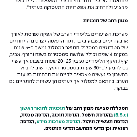
מותאמת לצרכים ולהתנהלות שלי ומאפשרת לי לרכוש
מקצוע ולהרחיב את אפשרויות התעסוקה בעתיד".
מגוון רחב של תוכניות
מערכת השיעורים בלימודי הערב של אפקה נפרסת לאורך
ארבעה ימים בשבוע בלבד, תוך התאמה לצרכים הייחודיים
של סטודנטים במסלול. התואר במסלול נמשך כ-5 שנים
במקום 4 שנים וכולל שלושה סמסטרים בשנה (חורף, אביב,
קיץ). היקף הלימודים נע בין 20-25 שעות בשבוע אך עשוי
גם להגיע לכ-30 שעות בסמסטר הקיץ. חשוב להביא
בחשבון כי נעשים מאמצים לקיים את הבחינות בשעות
הערב, בהתאם למסלול אך לעתים הן עשויות להתקיים גם
בבוקר.
המכללה מציעה מגוון רחב של
תוכניות לתואר ראשון
(B.S.c)
בהנדסת חשמל, הנדסת תוכנה, הנדסה מכנית,
הנדסת תעשייה וניהול,
הנדסת מערכות מידע
, הנדסה
רפואית וכן מדעי המחשב ומדעי הנתונים.