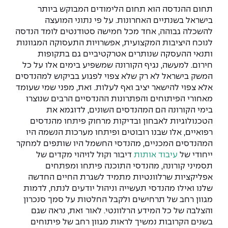
יחידות לימוד אקדמיות
אופק – מרכזים לפיתוח מיומנויות
תחום ההנדסה הוא תחום הלימודים המבוקש ביותר
בישראל בשנתיים האחרונות. על פי נתוני המועצה
מדד הכישורים
מועדוני סטודנטים
היחידה למתמטיקה
מדברים הנדסה (פודקאסט)
מעטפת תמיכה וחוסן למשרתות
להשכלה גבוהה, אחד מכל חמישה סטודנטים לומד הנדסה
ולמשרתי המילואים – תשפ״ו
לנוכח היציבות המקצועית, אפשרויות התעסוקה המגוונות
היחידה לפיזיקה
נבחרות הספורט
ידיעות מן העיתונות
ותנאי ההעסקה שנותרים אטרקטיביים גם בתקופות
חירום. למעשה, נגיף הקורונה שמשפיע בימים אלו על כל
כתבי עת
היחידה לאנגלית
מעורבות חברתית
המשק בישראל לא רק שלא צפוי לפגוע בביקוש למהנדסים
אלא צפוי להישאר יציב ואף לעלות. זאת, מפני שמי שעומד
כואבים את לכתם
היחידה לחברה ורוח
מרכז החדשנות והיזמות
מאחורי הפיתוחים והפתרונות ההנדסיים הרבים שנוצרו
בימי הקורונה הם המהנדסים השונים, לדוגמא את
המרכז לקידום הלמידה
הטכנולוגיות לאבחון ובדיקות מרחוק פיתחו מהנדסים
לעבוד באפקה
היחידה ללימודי חוץ
רפואיים, אלו שבנו רובוטים ופיתחו מערכות הנשמה היו
היחידה לבינלאומיות
המהנדסים המכניים, מהנדסי החשמל היו שותפים למחקר
משרות פנויות
קורס ניהול לוגיסטיקה ורכש
ייחודי של
עיבוד אותות
דיבור וקול לזיהוי מקדים של
תסמיני קורונה, מהנדסי התוכנה פיתחו ומפתחים
קורס ניהול מוצר בשילוב AI
שכר לימוד
אפליקציות שרלוונטיות מתמיד לשגרת החיים החדשה
אזור אישי
שלנו ואילו מהנדסי תעשייה וניהול יודעים לנתח, לדמות
מלגות
קורס דירקטורים
מגוון רחב של תרחישים ולקבל החלטות על סמך סנכרון
כניסה לסגל
והצלבה של כל המידע הרלוונטי. לאור זאת, נראה שגם
קורס אנרגיה מתחדשת
בשנים הקרובות נמשיך לראות מגוון רחב של פיתוחים
כניסה לסטודנטים