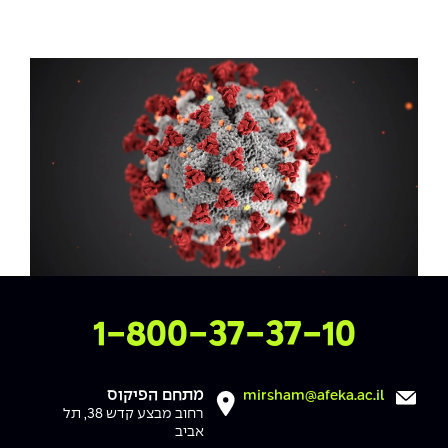
צרו איתנו קשר
1-800-37-37-10
מתחם הפיקוס
mirsham@afeka.ac.il
רחוב מבצע קדש 38, תל
אביב