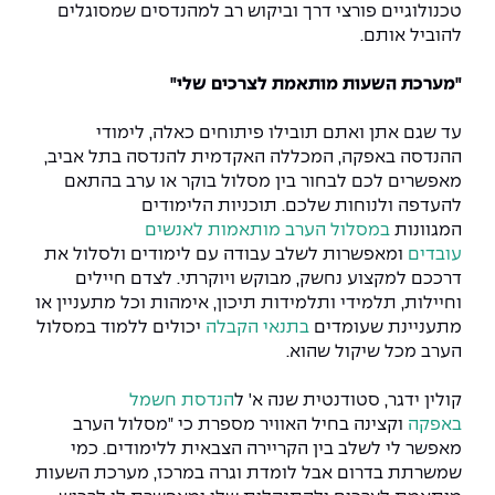
The Afeka Shop
טכנולוגיים פורצי דרך וביקוש רב למהנדסים שמסוגלים
אווירה נפיצה במתקני חשמל ומכשור
להוביל אותם.
חנות החדשנות והיזמות
"מערכת השעות מותאמת לצרכים שלי"
קורס ניהול פרויקטים בשילוב AI
עד שגם אתן ואתם תובילו פיתוחים כאלה, לימודי
קורסים מקצועיים מותאמים לארגונים
ההנדסה באפקה, המכללה האקדמית להנדסה בתל אביב,
מאפשרים לכם לבחור בין מסלול בוקר או ערב בהתאם
לכל הקורסים
להעדפה ולנוחות שלכם. תוכניות הלימודים
המגוונות
במסלול הערב מותאמות לאנשים
עובדים
ומאפשרות לשלב עבודה עם לימודים ולסלול את
סמסטר ראשון בתיכון
דרככם למקצוע נחשק, מבוקש ויוקרתי. לצדם חיילים
וחיילות, תלמידי ותלמידות תיכון, אימהות וכל מתעניין או
מתעניינת שעומדים
בתנאי הקבלה
יכולים ללמוד במסלול
הערב מכל שיקול שהוא.
קולין ידגר, סטודנטית שנה א' ל
הנדסת חשמל
באפקה
וקצינה בחיל האוויר מספרת כי "מסלול הערב
מאפשר לי לשלב בין הקריירה הצבאית ללימודים. כמי
שמשרתת בדרום אבל לומדת וגרה במרכז, מערכת השעות