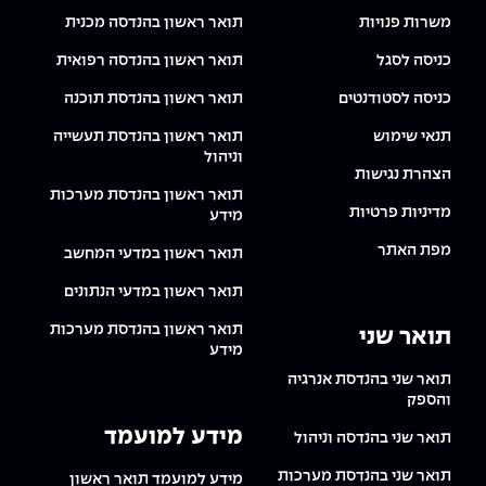
The Afeka Shop
משרות פנויות
תואר ראשון בהנדסה מכנית
אווירה נפיצה במתקני חשמל ומכשור
חנות החדשנות והיזמות
כניסה לסגל
תואר ראשון בהנדסה רפואית
קורס ניהול פרויקטים בשילוב AI
כניסה לסטודנטים
תואר ראשון בהנדסת תוכנה
קורסים מקצועיים מותאמים לארגונים
תנאי שימוש
תואר ראשון בהנדסת תעשייה
וניהול
הצהרת נגישות
לכל הקורסים
תואר ראשון בהנדסת מערכות
מדיניות פרטיות
מידע
מפת האתר
תואר ראשון במדעי המחשב
סמסטר ראשון בתיכון
תואר ראשון במדעי הנתונים
תואר ראשון בהנדסת מערכות
תואר שני
מידע
תואר שני בהנדסת אנרגיה
והספק
מידע למועמד
תואר שני בהנדסה וניהול
תואר שני בהנדסת מערכות
מידע למועמד תואר ראשון