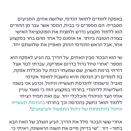
המרכז לפיתוח ומדידות אנטנות
מידע כללי
שירות לסטודנט
מדעי הנתונים AI
מכינות וקורסי הכנה
מכרזי אפקה
הכוון אקדמי
קול קורא להצטרף למעבדת המוחות
באפקה לומדים לתואר הנדסי, שלושה אחים, המגיעים
עתודה אקדמית
דו-חוגי בהנדסה ומדעים
מטבריה. הם מספרים כי בבית, המסר אשר עבר מן ההורים
דקאנט הסטודנטים
נהלים, תקנונים וחקיקה
המרכז לאנרגיה מתחדשת ובת קיימא
הוא ללמוד מקצוע נדרש ולמצות את הפוטנציאל האישי
מסלול ישיר לתואר ראשון
בצורה הטובה ביותר. אז אומנם כל אחד מהם בחר במקצוע
מרכז קריירה
הוגנות מגדרית
המרכז למחקר יישומי בעיבוד שפה וקול
תואר שני בהנדסה
אחר, אבל הראש ההנדסי החזק מאפיין את שלושתם יחד.
מעבדות
הצהרת נגישות
הנדסת אנרגיה והספק
המרכז להנדסת חומרים ותהליכים
שי הוא הבכור מבין האחים, על הדרך בה הגיע לאפקה הוא
מידע למועמד תואר שני
מספר: "אחרי טיול גדול בדרום אמריקה, עברתי לגור אצל
מרכז ICSGen.AI
ספרייה
הנדסה וניהול
לעבוד באפקה
הרשמה און ליין
דודתי ברמת השרון, שם שמעתי רבות על מכללת אפקה,
בה לומדים רק הנדסה והיא נחשבת למוסד אקדמי
מוביל. נרשמתי להנדסת תעשייה וניהול, וכרגע אני בשנה
לוח שנה אקדמי
הנדסת מערכות
שאלות ותשובות
אגודת הסטודנטים
השלישית ללימודי. בחרתי במקצוע הזה כי מאוד עניין
כנסים
אותי הצד הניהולי והכלכלי יחד. עם זאת תמיד רציתי
צור קשר
הנדסה רפואית
מלגות ע״ב נתוני קבלה
מעטפת תמיכה למשרתות ולמשרתים
Skills & Tech
ללמוד תואר נחשק בהנדסה וכך בחרתי
בהנדסת תעשייה
וניהול בהתמחות של ניהול התפעול והביצועים
".
מעטפת חוסן
מערכות תבוניות AI
תנאי קבלה - הנדסה
כנסי פיתוח הון אנושי לאומי בהנדסה
חדשות אפקה
אחרי ששי הבכור סלל את הדרך, הגיע השלב של האח הבא
למה לעשות תואר שני באפקה?
בתור- דור : "שי בדיוק סיים את השנה הראשונה, ראיתי כי
כתבות
כנס עיבוד דיבור