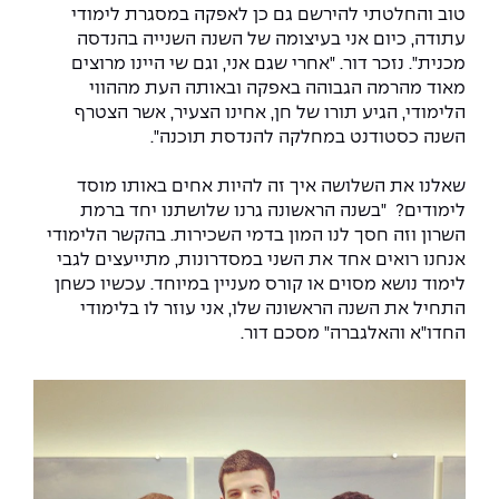
יחידות לימוד אקדמיות
אופק – מרכזים לפיתוח מיומנויות
טוב והחלטתי להירשם גם כן לאפקה במסגרת לימודי
עתודה, כיום אני בעיצומה של השנה השנייה בהנדסה
מדד הכישורים
מועדוני סטודנטים
היחידה למתמטיקה
מדברים הנדסה (פודקאסט)
מעטפת תמיכה וחוסן למשרתות
מכנית". נזכר דור. "אחרי שגם אני, וגם שי היינו מרוצים
ולמשרתי המילואים – תשפ״ו
מאוד מהרמה הגבוהה באפקה ובאותה העת מההווי
היחידה לפיזיקה
נבחרות הספורט
ידיעות מן העיתונות
הלימודי, הגיע תורו של חן, אחינו הצעיר, אשר הצטרף
השנה כסטודנט במחלקה להנדסת תוכנה".
כתבי עת
היחידה לאנגלית
מעורבות חברתית
שאלנו את השלושה איך זה להיות אחים באותו מוסד
כואבים את לכתם
היחידה לחברה ורוח
מרכז החדשנות והיזמות
לימודים? "בשנה הראשונה גרנו שלושתנו יחד ברמת
השרון וזה חסך לנו המון בדמי השכירות. בהקשר הלימודי
המרכז לקידום הלמידה
אנחנו רואים אחד את השני במסדרונות, מתייעצים לגבי
לעבוד באפקה
היחידה ללימודי חוץ
לימוד נושא מסוים או קורס מעניין במיוחד. עכשיו כשחן
היחידה לבינלאומיות
התחיל את השנה הראשונה שלו, אני עוזר לו בלימודי
משרות פנויות
קורס ניהול לוגיסטיקה ורכש
החדו"א והאלגברה" מסכם דור.
קורס ניהול מוצר בשילוב AI
שכר לימוד
אזור אישי
מלגות
קורס דירקטורים
כניסה לסגל
קורס אנרגיה מתחדשת
כניסה לסטודנטים