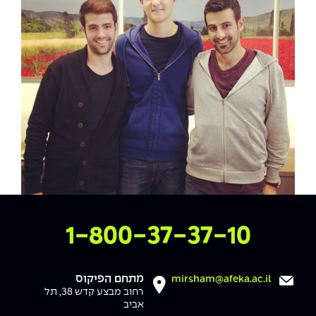
The Afeka Shop
אווירה נפיצה במתקני חשמל ומכשור
חנות החדשנות והיזמות
קורס ניהול פרויקטים בשילוב AI
קורסים מקצועיים מותאמים לארגונים
לכל הקורסים
סמסטר ראשון בתיכון
צרו איתנו קשר
1-800-37-37-10
מתחם הפיקוס
mirsham@afeka.ac.il
רחוב מבצע קדש 38, תל
אביב