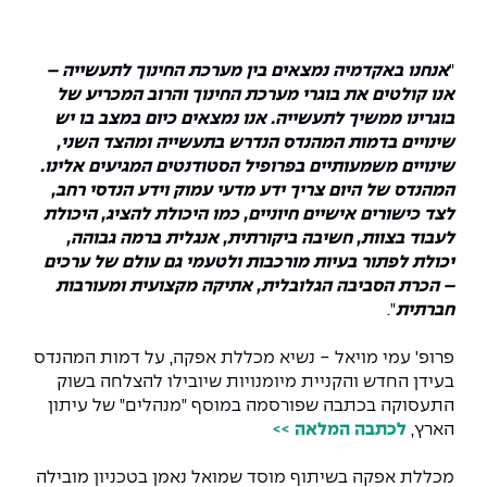
המרכז לפיתוח ומדידות אנטנות
מידע כללי
שירות לסטודנט
מדעי הנתונים AI
מכינות וקורסי הכנה
מכרזי אפקה
הכוון אקדמי
קול קורא להצטרף למעבדת המוחות
"
אנחנו באקדמיה נמצאים בין מערכת החינוך לתעשייה –
עתודה אקדמית
דו-חוגי בהנדסה ומדעים
אנו קולטים את בוגרי מערכת החינוך והרוב המכריע של
דקאנט הסטודנטים
נהלים, תקנונים וחקיקה
המרכז לאנרגיה מתחדשת ובת קיימא
בוגרינו ממשיך לתעשייה. אנו נמצאים כיום במצב בו יש
מסלול ישיר לתואר ראשון
שינויים בדמות המהנדס הנדרש בתעשייה ומהצד השני,
מרכז קריירה
הוגנות מגדרית
המרכז למחקר יישומי בעיבוד שפה וקול
תואר שני בהנדסה
שינויים משמעותיים בפרופיל הסטודנטים המגיעים אלינו.
המהנדס של היום צריך ידע מדעי עמוק וידע הנדסי רחב,
מעבדות
הצהרת נגישות
הנדסת אנרגיה והספק
המרכז להנדסת חומרים ותהליכים
לצד כישורים אישיים חיוניים, כמו היכולת להציג, היכולת
מידע למועמד תואר שני
לעבוד בצוות, חשיבה ביקורתית, אנגלית ברמה גבוהה,
מרכז ICSGen.AI
ספרייה
הנדסה וניהול
לעבוד באפקה
הרשמה און ליין
יכולת לפתור בעיות מורכבות ולטעמי גם עולם של ערכים
– הכרת הסביבה הגלובלית, אתיקה מקצועית ומעורבות
חברתית
".
לוח שנה אקדמי
הנדסת מערכות
שאלות ותשובות
אגודת הסטודנטים
כנסים
פרופ' עמי מויאל - נשיא מכללת אפקה, על דמות המהנדס
צור קשר
הנדסה רפואית
מלגות ע״ב נתוני קבלה
מעטפת תמיכה למשרתות ולמשרתים
Skills & Tech
בעידן החדש והקניית מיומנויות שיובילו להצלחה בשוק
התעסוקה בכתבה שפורסמה
במוסף "מנהלים" של עיתון
מעטפת חוסן
מערכות תבוניות AI
תנאי קבלה - הנדסה
הארץ,
לכתבה המלאה >>
כנסי פיתוח הון אנושי לאומי בהנדסה
חדשות אפקה
למה לעשות תואר שני באפקה?
מכללת אפקה בשיתוף מוסד שמואל נאמן בטכניון מובילה
כתבות
כנס עיבוד דיבור