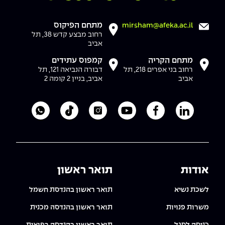
The Afeka Shop
אווירה נפיצה במתקני חשמל ומכשור
חנות החדשנות והיזמות
מתחם הפיקוס
mirsham@afeka.ac.il
רחוב מבצע קדש 38, תל
קורס ניהול פרויקטים בשילוב AI
אביב
מתחם הקריה
קמפוס עתידים
קורסים מקצועיים מותאמים לארגונים
רחוב בני אפרים 218, תל
דבורה הנביאה 121, תל
אביב
אביב, בניין 2 קומה 2
לכל הקורסים
לעמוד הלינקדאין של מכללת אפקה
לעמוד הפייסבוק של מכללת אפקה
לעמוד היוטיוב של מכללת אפקה
לעמוד האינסטגרם של מכ
לעמוד הטיקטוק ש
לוואטסאפ 
סמסטר ראשון בתיכון
אודות
תואר ראשון
לשכת נשיא
תואר ראשון בהנדסת חשמל
משרות פנויות
תואר ראשון בהנדסה מכנית