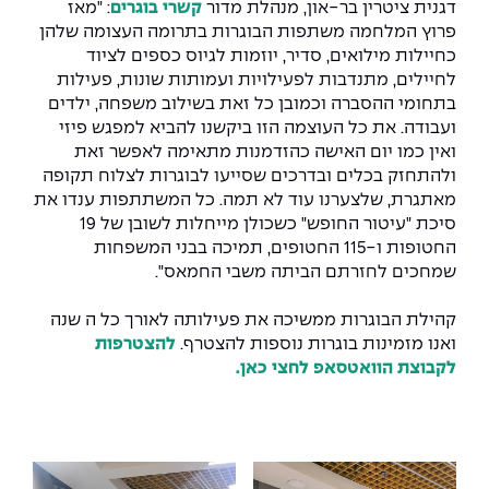
דגנית ציטרין בר-און, מנהלת מדור
קשרי בוגרים
: "מאז
פרוץ המלחמה משתפות הבוגרות בתרומה העצומה שלהן
כחיילות מילואים, סדיר, יוזמות לגיוס כספים לציוד
לחיילים, מתנדבות לפעילויות ועמותות שונות, פעילות
בתחומי ההסברה וכמובן כל זאת בשילוב משפחה, ילדים
ועבודה. את כל העוצמה הזו ביקשנו להביא למפגש פיזי
ואין כמו יום האישה כהזדמנות מתאימה לאפשר זאת
ולהתחזק בכלים ובדרכים שסייעו לבוגרות לצלוח תקופה
מאתגרת, שלצערנו עוד לא תמה. כל המשתתפות ענדו את
סיכת "עיטור החופש" כשכולן מייחלות לשובן של 19
החטופות ו-115 החטופים, תמיכה בבני המשפחות
שמחכים לחזרתם הביתה משבי החמאס".
קהילת הבוגרות ממשיכה את פעילותה לאורך כל ה שנה
ואנו מזמינות בוגרות נוספות להצטרף.
להצטרפות
לקבוצת הוואטסאפ לחצי כאן.