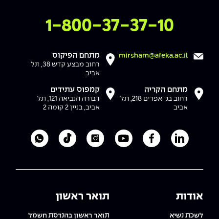
צרו איתנו קשר
1-800-37-37-10
מתחם הפיקוס
mirsham@afeka.ac.il
רחוב מבצע קדש 38, תל
אביב
מתחם הקריה
קמפוס עתידים
רחוב בני אפרים 218, תל
דבורה הנביאה 121, תל
אביב
אביב, בניין 2 קומה 2
לעמוד הלינקדאין של מכללת אפקה
לעמוד הפייסבוק של מכללת אפקה
לעמוד היוטיוב של מכללת אפקה
לעמוד האינסטגרם של מכ
לעמוד הטיקטוק ש
לוואטסאפ 
אודות
תואר ראשון
לשכת נשיא
תואר ראשון בהנדסת חשמל