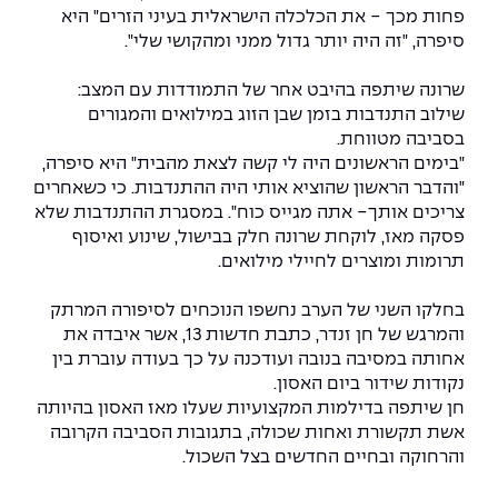
The Afeka Shop
פחות מכך - את הכלכלה הישראלית בעיני הזרים" היא
אווירה נפיצה במתקני חשמל ומכשור
סיפרה, "זה היה יותר גדול ממני ומהקושי שלי".
חנות החדשנות והיזמות
קורס ניהול פרויקטים בשילוב AI
שרונה שיתפה בהיבט אחר של התמודדות עם המצב:
שילוב התנדבות בזמן שבן הזוג במילואים והמגורים
בסביבה מטווחת.
קורסים מקצועיים מותאמים לארגונים
"בימים הראשונים היה לי קשה לצאת מהבית" היא סיפרה,
"והדבר הראשון שהוציא אותי היה ההתנדבות. כי כשאחרים
לכל הקורסים
צריכים אותך- אתה מגייס כוח". במסגרת ההתנדבות שלא
פסקה מאז, לוקחת שרונה חלק בבישול, שינוע ואיסוף
תרומות ומוצרים לחיילי מילואים.
סמסטר ראשון בתיכון
בחלקו השני של הערב נחשפו הנוכחים לסיפורה המרתק
והמרגש של חן זנדר, כתבת חדשות 13, אשר איבדה את
אחותה במסיבה בנובה ועודכנה על כך בעודה עוברת בין
נקודות שידור ביום האסון.
חן שיתפה בדילמות המקצועיות שעלו מאז האסון בהיותה
אשת תקשורת ואחות שכולה, בתגובות הסביבה הקרובה
והרחוקה ובחיים החדשים בצל השכול.