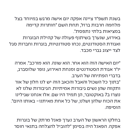
המרכז לפיתוח ומדידות אנטנות
מידע כללי
שירות לסטודנט
מדעי הנתונים AI
מכינות וקורסי הכנה
מכרזי אפקה
הכוון אקדמי
קול קורא להצטרף למעבדת המוחות
בשנת תשפ"ד ציינה אפקה יום אישה מרגש במיוחד בצל
עתודה אקדמית
דו-חוגי בהנדסה ומדעים
מלחמה חרבות ברזל, תחת השם "חותרות קדימה
דקאנט הסטודנטים
נהלים, תקנונים וחקיקה
המרכז לאנרגיה מתחדשת ובת קיימא
במציאות בלתי נתפסת".
מסלול ישיר לתואר ראשון
באירוע, שנערך בשיתוף פעולה של קהילת הבוגרות
מרכז קריירה
הוגנות מגדרית
המרכז למחקר יישומי בעיבוד שפה וקול
תואר שני בהנדסה
ואגודת הסטודנטים, נכחו סטודנטיות, בוגרות וחברות סגל
לצד ייצוג גברי מכבד.
מעבדות
הצהרת נגישות
הנדסת אנרגיה והספק
המרכז להנדסת חומרים ותהליכים
מידע למועמד תואר שני
"יום האישה הזה הוא אחר. הוא שונה. הוא מורכב". אמרה
מרכז ICSGen.AI
ספרייה
הנדסה וניהול
לעבוד באפקה
הרשמה און ליין
יו"ר אגודת הסטודנטים ומנחת האירוע, נופר שלוסברג,
בדברי הפתיחה של הערב.
"בתוך כל השכול והאבל והכאב הזה יש לנו חלון של אור
לוח שנה אקדמי
הנדסת מערכות
שאלות ותשובות
אגודת הסטודנטים
ותקווה שהן נשים גיבורות אמיתיות. הגיבורות שלנו לא
כנסים
נוצרו ב7 באוקטובר, הן תמיד היו שם. אלו אנחנו שגילינו
צור קשר
הנדסה רפואית
מלגות ע״ב נתוני קבלה
מעטפת תמיכה למשרתות ולמשרתים
Skills & Tech
את הכוח שלהן ושלנו, של כל אחת מאיתנו- באותו היום".
הוסיפה.
מעטפת חוסן
מערכות תבוניות AI
תנאי קבלה - הנדסה
כנסי פיתוח הון אנושי לאומי בהנדסה
חדשות אפקה
בחלקו הראשון של הערב נערך פאנל מרתק של בוגרות
למה לעשות תואר שני באפקה?
אפקה. הפאנל היה בסימן "להוביל להצלחה בתנאי חוסר
כתבות
כנס עיבוד דיבור