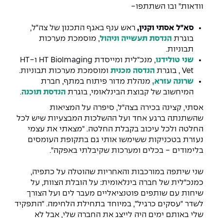
יחידות לימוד אקדמיות
אופק – מרכזים לפיתוח מיומנויות
וודאות" ובו השתתפו-
מדד הכישורים
מועדוני סטודנטים
היחידה למתמטיקה
מדברים הנדסה (פודקאסט)
מעטפת תמיכה וחוסן למשרתות
סא״ל אסתי וקנין,
ראש ענף באגף התכנון של צה״ל,
ולמשרתי המילואים – תשפ״ו
בוגרת
הנדסת תעשייה וניהול
, מוסמכת מערכות
היחידה לפיזיקה
נבחרות הספורט
ידיעות מן העיתונות
תבוניות.
שני טולידנו
, מנכ"לית ומייסדת HT BioImaging ו-HT
כתבי עת
היחידה לאנגלית
מעורבות חברתית
Vet , בוגרת
הנדסה מכנית
ומוסמכת מערכות תבוניות.
שרונה עזרא,
מנהלת מדור פיתוח במתף, חברת
כואבים את לכתם
היחידה לחברה ורוח
מרכז החדשנות והיזמות
המיחשוב של קבוצת הבינלאומי, בוגרת
הנדסת תוכנה
.
אסתי, קצינה בכירה בצה"ל, סיפרה על המציאות
המרכז לקידום הלמידה
שהשתנתה ברגע אחד ועל ההשלכות המבצעיות שיש לכל
לעבוד באפקה
היחידה ללימודי חוץ
החלטה ולכל עיכוב בקבלת החלטה. "מצאתי את עצמי
היחידה לבינלאומיות
נעזרת בטכניקות ששימשו אותי גם בתקופת העומסים
משרות פנויות
קורס ניהול לוגיסטיקה ורכש
בלימודים - בכלים ומערכות שקיבלתי באפקה".
קורס ניהול מוצר בשילוב AI
שכר לימוד
שני שיתפה במורכבות והאחריות שהוטלה על כתפיה,
אזור אישי
כמנכ"לית של חברה בינלאומית: על הובלת הצוות, על
מלגות
קורס דירקטורים
שיחות עם שותפים פוטנציאליים מעבר לים ועל הצורך
כניסה לסגל
לשדר "עסקים כרגיל", במיוחד בתחילת הלחימה. "התפקיד
קורס אנרגיה מתחדשת
שלי באותם ימים היה לייצג את החברה שלי, אבל לא
כניסה לסטודנטים