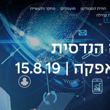
חווית הסטודנט
מועמדים
מחקר ותעשייה
ח
ב
 קהילה
 הנדסית
| 15.8.19