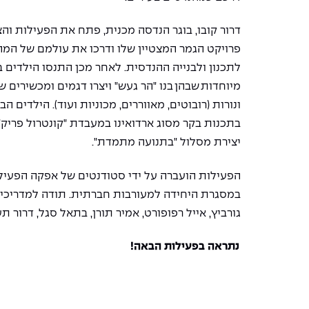
דרור קובו, בוגר הנדסה מכנית, פתח את הפעילות והצ
פרויקט הגמר המצטיין שלו ודרכו את עולמם של המ
לתכנון ולבנייה ההנדסית. לאחר מכן התנסו הילדים 
מיוחדות שבהן בנו "הר געש" ויצרו דגמים ומכשירים ש
ונורות (רובוטים, מאווררים, מכוניות ועוד). הילדים הב
בתכנות בקר מסוג ארדואינו במעבדת "קונטרול פריק"
יצירת מסלול "בתנועה מתמדת".
הפעילות הועברה על ידי סטודנטים של אפקה הפעי
במסגרת היחידה למעורבות חברתית. תודה למדריכים: 
גורביץ, אייל רפופורט, אמיר תורן, בתאל סגל, דרור ת
נתראה בפעילות הבאה
!