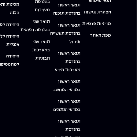
תנאי שימוש
בהנדסת
מכינות ותכ
תואר ראשון
מערכות
הצהרת נגישות
הכנה
בהנדסת תוכנה
תואר שני
מדיניות פרטיות
היחידה לפי
תואר ראשון
בהנדסה רפואית
בהנדסת תעשייה
מפת האתר
היחידה ללי
וניהול
תואר שני
אנגלית
במערכות
תואר ראשון
היחידה
תבוניות
בהנדסת
למתמטיקה
מערכות מידע
תואר ראשון
במדעי המחשב
תואר ראשון
במדעי הנתונים
תואר ראשון
בהנדסת